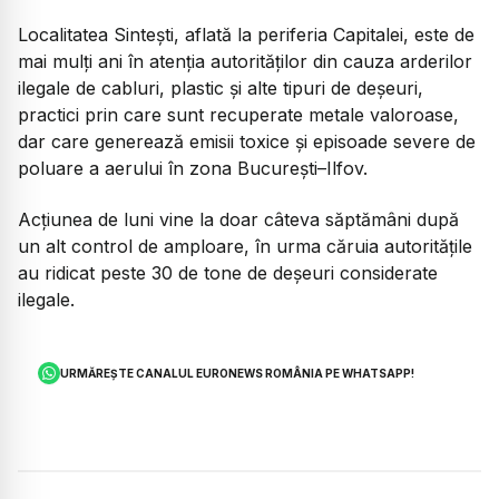
Localitatea Sintești, aflată la periferia Capitalei, este de
mai mulți ani în atenția autorităților din cauza arderilor
ilegale de cabluri, plastic și alte tipuri de deșeuri,
practici prin care sunt recuperate metale valoroase,
dar care generează emisii toxice și episoade severe de
poluare a aerului în zona București–Ilfov.
Acțiunea de luni vine la doar câteva săptămâni după
un alt control de amploare, în urma căruia autoritățile
au ridicat peste 30 de tone de deșeuri considerate
ilegale.
URMĂREȘTE CANALUL EURONEWS ROMÂNIA PE WHATSAPP!