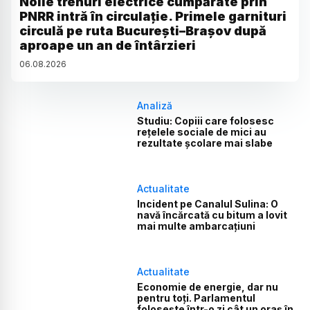
Noile trenuri electrice cumpărate prin
PNRR intră în circulație. Primele garnituri
circulă pe ruta București–Brașov după
aproape un an de întârzieri
06
.
08
.
2026
Analiză
Studiu: Copiii care folosesc
rețelele sociale de mici au
rezultate școlare mai slabe
Actualitate
Incident pe Canalul Sulina: O
navă încărcată cu bitum a lovit
mai multe ambarcațiuni
Actualitate
Economie de energie, dar nu
pentru toți. Parlamentul
folosește într-o zi cât un oraș în