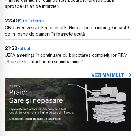
aproape un an de întârzieri
22:40
Știri Externe
ONU avertizează: Fenomenul El Niño ar putea împinge încă 49
de milioane de oameni în foamete acută
21:52
Fotbal
UEFA amenință în continuare cu boicotarea competițiilor FIFA:
„Scuzele lui Infantino nu schimbă nimic”
VEZI MAI MULT