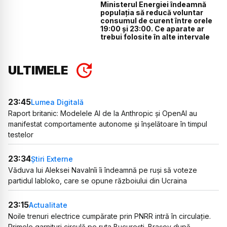
Ministerul Energiei îndeamnă
populația să reducă voluntar
consumul de curent între orele
19:00 și 23:00. Ce aparate ar
trebui folosite în alte intervale
ULTIMELE
23:45
Lumea Digitală
Raport britanic: Modelele AI de la Anthropic și OpenAI au
manifestat comportamente autonome și înșelătoare în timpul
testelor
23:34
Știri Externe
Văduva lui Aleksei Navalnîi îi îndeamnă pe ruși să voteze
partidul Iabloko, care se opune războiului din Ucraina
23:15
Actualitate
Noile trenuri electrice cumpărate prin PNRR intră în circulație.
Primele garnituri circulă pe ruta București–Brașov după