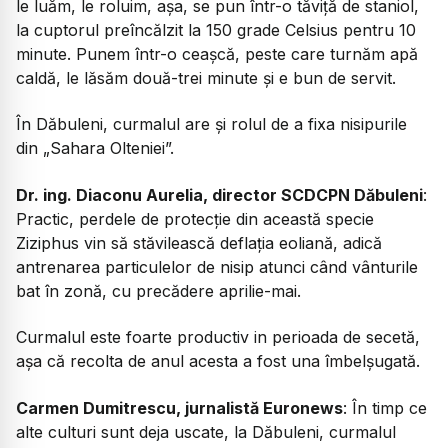
le luăm, le roluim, așa, se pun într-o tăviță de staniol,
la cuptorul preîncălzit la 150 grade Celsius pentru 10
minute. Punem într-o ceașcă, peste care turnăm apă
caldă, le lăsăm două-trei minute și e bun de servit.
În Dăbuleni, curmalul are și rolul de a fixa nisipurile
din „Sahara Olteniei”.
Dr. ing. Diaconu Aurelia, director SCDCPN Dăbuleni
:
Practic, perdele de protecție din această specie
Ziziphus vin să stăvilească deflația eoliană, adică
antrenarea particulelor de nisip atunci când vânturile
bat în zonă, cu precădere aprilie-mai.
Curmalul este foarte productiv in perioada de secetă,
așa că recolta de anul acesta a fost una îmbelșugată.
Carmen Dumitrescu, jurnalistă Euronews
: În timp ce
alte culturi sunt deja uscate, la Dăbuleni, curmalul