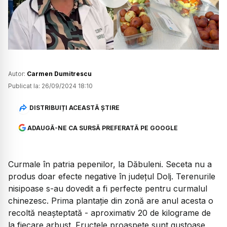
Watch
Autor:
Carmen Dumitrescu
Publicat la:
26/09/2024 18:10
DISTRIBUIȚI ACEASTĂ ȘTIRE
ADAUGĂ-NE CA SURSĂ PREFERATĂ PE GOOGLE
Curmale în patria pepenilor, la Dăbuleni. Seceta nu a
produs doar efecte negative în județul Dolj. Terenurile
nisipoase s-au dovedit a fi perfecte pentru curmalul
chinezesc. Prima plantație din zonă are anul acesta o
recoltă neașteptată - aproximativ 20 de kilograme de
la fiecare arbust. Fructele proaspete sunt gustoase,