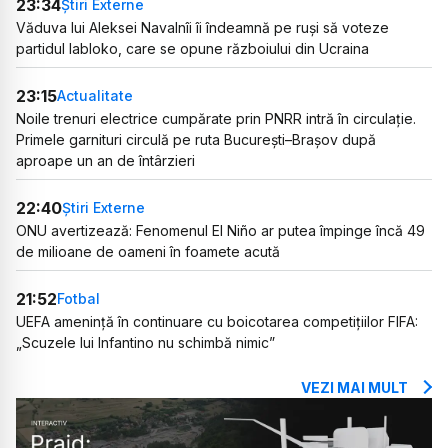
23:34
Știri Externe
Văduva lui Aleksei Navalnîi îi îndeamnă pe ruși să voteze
partidul Iabloko, care se opune războiului din Ucraina
23:15
Actualitate
Noile trenuri electrice cumpărate prin PNRR intră în circulație.
Primele garnituri circulă pe ruta București–Brașov după
aproape un an de întârzieri
22:40
Știri Externe
ONU avertizează: Fenomenul El Niño ar putea împinge încă 49
de milioane de oameni în foamete acută
21:52
Fotbal
UEFA amenință în continuare cu boicotarea competițiilor FIFA:
„Scuzele lui Infantino nu schimbă nimic”
VEZI MAI MULT