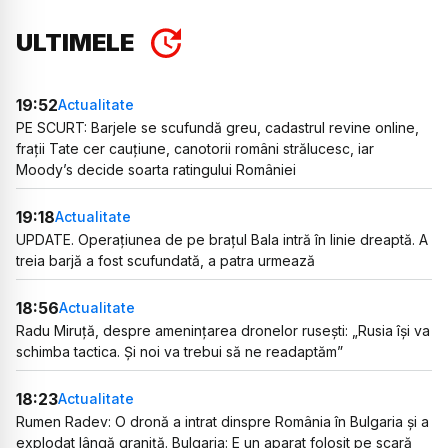
ULTIMELE
19:52
Actualitate
PE SCURT: Barjele se scufundă greu, cadastrul revine online,
frații Tate cer cauțiune, canotorii români strălucesc, iar
Moody’s decide soarta ratingului României
19:18
Actualitate
UPDATE. Operațiunea de pe brațul Bala intră în linie dreaptă. A
treia barjă a fost scufundată, a patra urmează
18:56
Actualitate
Radu Miruță, despre amenințarea dronelor rusești: „Rusia își va
schimba tactica. Și noi va trebui să ne readaptăm”
18:23
Actualitate
Rumen Radev: O dronă a intrat dinspre România în Bulgaria și a
explodat lângă graniță. Bulgaria: E un aparat folosit pe scară