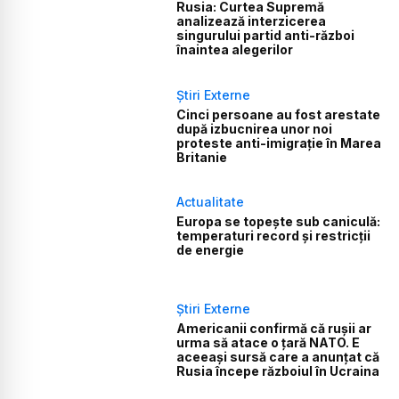
Rusia: Curtea Supremă
analizează interzicerea
singurului partid anti-război
înaintea alegerilor
Știri Externe
Cinci persoane au fost arestate
după izbucnirea unor noi
proteste anti-imigrație în Marea
Britanie
Actualitate
Europa se topește sub caniculă:
temperaturi record și restricții
de energie
Știri Externe
Americanii confirmă că rușii ar
urma să atace o țară NATO. E
aceeași sursă care a anunțat că
Rusia începe războiul în Ucraina