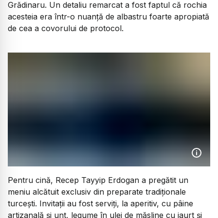
Grădinaru. Un detaliu remarcat a fost faptul că rochia
acesteia era într-o nuanță de albastru foarte apropiată
de cea a covorului de protocol.
Pentru cină, Recep Tayyip Erdogan a pregătit un
meniu alcătuit exclusiv din preparate tradiționale
turcești. Invitații au fost serviți, la aperitiv, cu pâine
artizanală și unt, legume în ulei de măsline cu iaurt și