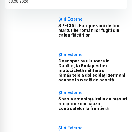
08
.
08
.
2026
Știri Externe
SPECIAL. Europa: vară de foc.
Mărturiile românilor fugiți din
calea flăcărilor
Știri Externe
Descoperire uluitoare în
Dunăre, la Budapesta: o
motocicletă militară și
rămășițele a doi soldați germani,
scoase la iveală de secetă
Știri Externe
Spania amenință Italia cu măsuri
reciproce din cauza
controalelor la frontieră
Știri Externe