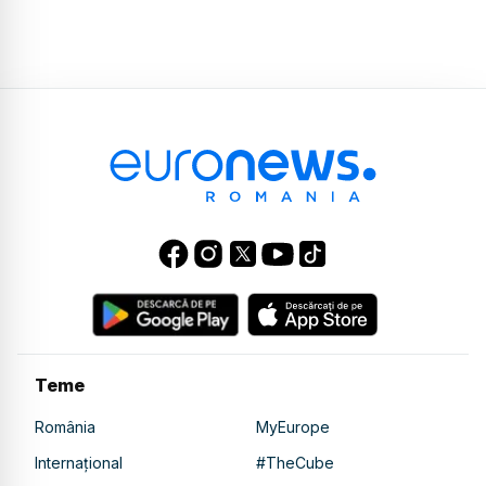
Teme
România
MyEurope
Internațional
#TheCube