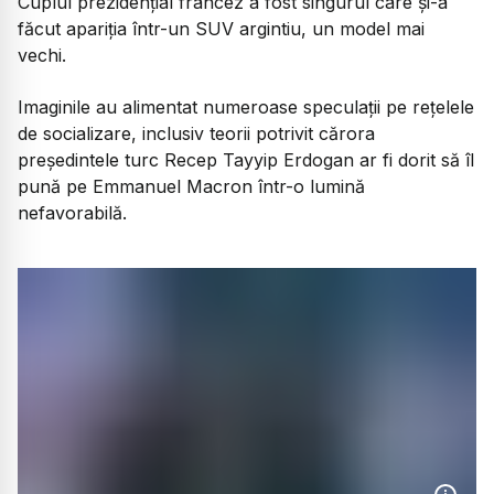
Cuplul prezidențial francez a fost singurul care și-a
făcut apariția într-un SUV argintiu, un model mai
vechi.
Imaginile au alimentat numeroase speculații pe rețelele
de socializare, inclusiv teorii potrivit cărora
președintele turc Recep Tayyip Erdogan ar fi dorit să îl
pună pe Emmanuel Macron într-o lumină
nefavorabilă.