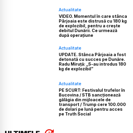
Actualitate
VIDEO. Momentul în care stânca
Pârjoaia este distrusă cu 180 kg
de explozibil, pentru a crește
debitul Dunării. Ce urmează
după operațiune
Actualitate
UPDATE. Stânca Pârjoaia a fost
detonată cu succes pe Dunăre.
Radu Miruță: „S-au introdus 180
kg de explozibil”
Actualitate
PE SCURT: Festivalul trufelor în
Bucovina / STB sancționează
gălăgia din mijloacele de
transport / Trump cere 100.000
de dolari pe lună pentru acces
pe Truth Social