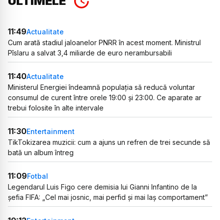
ULTIMELE
11:49
Actualitate
Cum arată stadiul jaloanelor PNRR în acest moment. Ministrul
Pîslaru a salvat 3,4 miliarde de euro nerambursabili
11:40
Actualitate
Ministerul Energiei îndeamnă populația să reducă voluntar
consumul de curent între orele 19:00 și 23:00. Ce aparate ar
trebui folosite în alte intervale
11:30
Entertainment
TikTokizarea muzicii: cum a ajuns un refren de trei secunde să
bată un album întreg
11:09
Fotbal
Legendarul Luis Figo cere demisia lui Gianni Infantino de la
șefia FIFA: „Cel mai josnic, mai perfid și mai laș comportament”