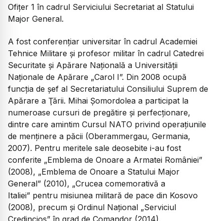
Ofiţer 1 în cadrul Serviciului Secretariat al Statului
Major General.
A fost conferenţiar universitar în cadrul Academiei
Tehnice Militare şi profesor militar în cadrul Catedrei
Securitate şi Apărare Naţională a Universității
Naţionale de Apărare „Carol I”. Din 2008 ocupă
funcţia de şef al Secretariatului Consiliului Suprem de
Apărare a Ţării. Mihai Şomordolea a participat la
numeroase cursuri de pregătire şi perfecţionare,
dintre care amintim Cursul NATO privind operaţiunile
de menţinere a păcii (Oberammergau, Germania,
2007). Pentru meritele sale deosebite i-au fost
conferite „Emblema de Onoare a Armatei României”
(2008), „Emblema de Onoare a Statului Major
General” (2010), „Crucea comemorativă a
Italiei” pentru misiunea militară de pace din Kosovo
(2008), precum şi Ordinul Naţional „Serviciul
Credincios” în grad de Comandor (2014).