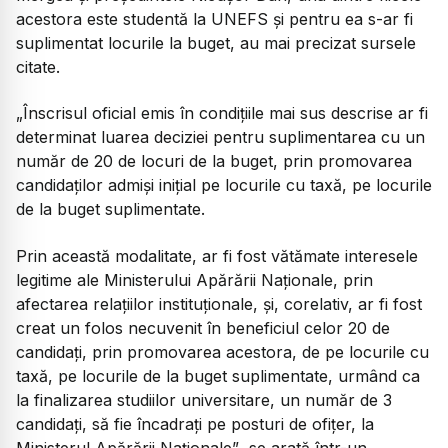
acestora este studentă la UNEFS și pentru ea s-ar fi
suplimentat locurile la buget, au mai precizat sursele
citate.
„Înscrisul oficial emis în condițiile mai sus descrise ar fi
determinat luarea deciziei pentru suplimentarea cu un
număr de 20 de locuri de la buget, prin promovarea
candidaților admiși inițial pe locurile cu taxă, pe locurile
de la buget suplimentate.
Prin această modalitate, ar fi fost vătămate interesele
legitime ale Ministerului Apărării Naționale, prin
afectarea relațiilor instituționale, și, corelativ, ar fi fost
creat un folos necuvenit în beneficiul celor 20 de
candidați, prin promovarea acestora, de pe locurile cu
taxă, pe locurile de la buget suplimentate, urmând ca
la finalizarea studiilor universitare, un număr de 3
candidați, să fie încadrați pe posturi de ofițer, la
Ministerul Apărării Naționale”
, se arată într-un