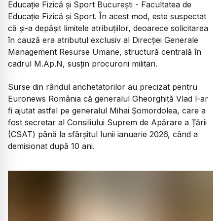
Educație Fizică și Sport București - Facultatea de
Educație Fizică și Sport. În acest mod, este suspectat
că și-a depășit limitele atribuțiilor, deoarece solicitarea
în cauză era atributul exclusiv al Direcției Generale
Management Resurse Umane, structură centrală în
cadrul M.Ap.N, susțin procurorii militari.
Surse din rândul anchetatorilor au precizat pentru
Euronews România că generalul Gheorghiță Vlad l-ar
fi ajutat astfel pe generalul Mihai Şomordolea, care a
fost secretar al Consiliului Suprem de Apărare a Țării
(CSAT) până la sfârșitul lunii ianuarie 2026, când a
demisionat după 10 ani.