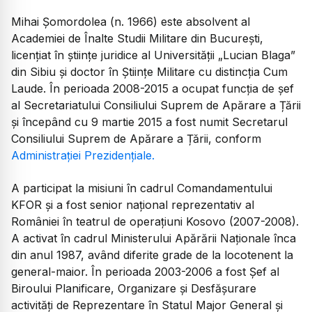
Mihai Şomordolea (n. 1966) este absolvent al
Academiei de Înalte Studii Militare din Bucureşti,
licenţiat în ştiinţe juridice al Universității „Lucian Blaga”
din Sibiu şi doctor în Știinţe Militare cu distincţia
Cum
Laude
. În perioada 2008-2015 a ocupat funcția de șef
al Secretariatului Consiliului Suprem de Apărare a Țării
și începând cu 9 martie 2015 a fost numit Secretarul
Consiliului Suprem de Apărare a Țării, conform
Administrației Prezidențiale.
A participat la misiuni în cadrul Comandamentului
KFOR şi a fost senior naţional reprezentativ al
României în teatrul de operaţiuni Kosovo (2007-2008).
A activat în cadrul Ministerului Apărării Naţionale înca
din anul 1987, având diferite grade de la locotenent la
general-maior. În perioada 2003-2006 a fost Şef al
Biroului Planificare, Organizare şi Desfăşurare
activităţi de Reprezentare în Statul Major General şi