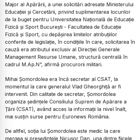
Major al Apărării, a unei solicitări adresate Ministerului
Educației și Cercetării, privind suplimentarea locurilor
de la buget pentru Universitatea Națională de Educație
Fizică și Sport București - Facultatea de Educație
Fizică și Sport, cu depășirea limitelor atribuțiilor
conferite de legislație, în condițiile în care, solicitarea în
cauză era atributul exclusiv al Direcției Generale
Management Resurse Umane, structură centrală în
cadrul M.Ap.N”, afirmă procurorii militari.
Mihai Şomordolea era încă secretar al CSAT, la
momentul la care generalul Vlad Gheorghiță ar fi
intervenit. Din calitate de secretar, Şomordolea
organiza ședințele Consiliului Suprem de Apărare a
Țării (CSAT), având acces la informații la nivel înalt,
mai susțin surse pentru Euronews România.
De altfel, soția lui Şomordolea este medic la care
mergea și președintele Nicușor Dan, una dintre fiicele