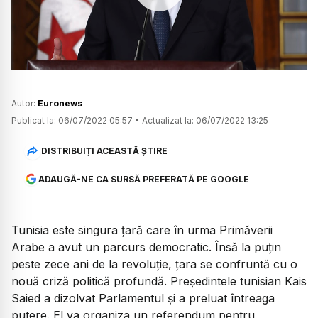
Watch
Autor:
Euronews
Publicat la:
06/07/2022 05:57
•
Actualizat la:
06/07/2022 13:25
DISTRIBUIȚI ACEASTĂ ȘTIRE
ADAUGĂ-NE CA SURSĂ PREFERATĂ PE GOOGLE
Tunisia este singura țară care în urma Primăverii
Arabe a avut un parcurs democratic. Însă la puțin
peste zece ani de la revoluție, țara se confruntă cu o
nouă criză politică profundă. Președintele tunisian Kais
Saied a dizolvat Parlamentul și a preluat întreaga
putere. El va organiza un referendum pentru