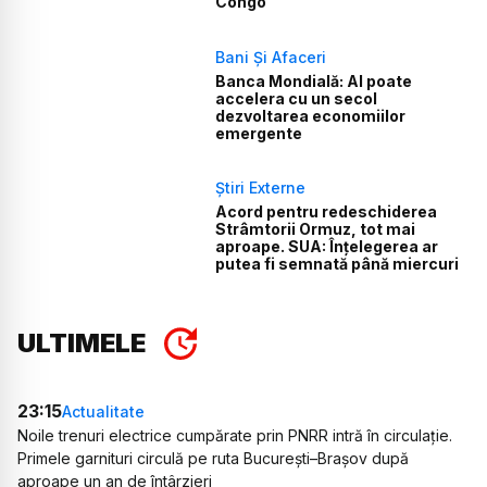
Congo
Bani Și Afaceri
Banca Mondială: AI poate
accelera cu un secol
dezvoltarea economiilor
emergente
Știri Externe
Acord pentru redeschiderea
Strâmtorii Ormuz, tot mai
aproape. SUA: Înțelegerea ar
putea fi semnată până miercuri
ULTIMELE
23:15
Actualitate
Noile trenuri electrice cumpărate prin PNRR intră în circulație.
Primele garnituri circulă pe ruta București–Brașov după
aproape un an de întârzieri