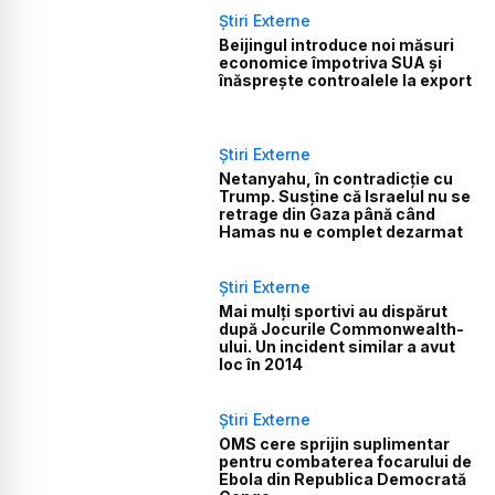
Știri Externe
Beijingul introduce noi măsuri
economice împotriva SUA și
înăsprește controalele la export
Știri Externe
Netanyahu, în contradicție cu
Trump. Susține că Israelul nu se
retrage din Gaza până când
Hamas nu e complet dezarmat
Știri Externe
Mai mulți sportivi au dispărut
după Jocurile Commonwealth-
ului. Un incident similar a avut
loc în 2014
Știri Externe
OMS cere sprijin suplimentar
pentru combaterea focarului de
Ebola din Republica Democrată