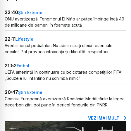
22:40
Știri Externe
ONU avertizează: Fenomenul El Niño ar putea împinge încă 49
de milioane de oameni în foamete acută
22:11
Lifestyle
Avertismentul pediatrilor: Nu administrați uleiuri esențiale
copiilor. Pot provoca intoxicații și dificultăți respiratorii
21:52
Fotbal
UEFA amenință în continuare cu boicotarea competițiilor FIFA:
„Scuzele lui Infantino nu schimbă nimic”
20:47
Știri Externe
Comisia Europeană avertizează România: Modificările la legea
decarbonizării pot pune în pericol fondurile din PNRR
VEZI MAI MULT