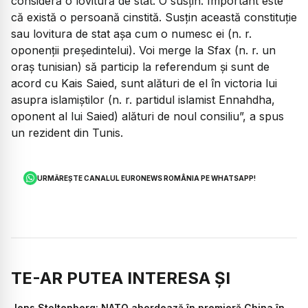
consideră o lovitură de stat. O susțin. Important este
că există o persoană cinstită. Susțin această constituție
sau lovitura de stat așa cum o numesc ei (n. r.
oponenții președintelui). Voi merge la Sfax (n. r. un
oraș tunisian) să particip la referendum și sunt de
acord cu Kais Saied, sunt alături de el în victoria lui
asupra islamiștilor (n. r. partidul islamist Ennahdha,
oponent al lui Saied) alături de noul consiliu”, a spus
un rezident din Tunis.
URMĂREȘTE CANALUL EURONEWS ROMÂNIA PE WHATSAPP!
TE-AR PUTEA INTERESA ȘI
Jens Stoltenberg: NATO abordează în premieră China în