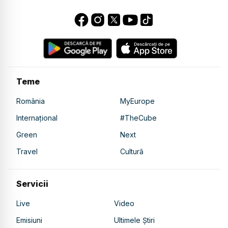
Teme
România
MyEurope
Internațional
#TheCube
Green
Next
Travel
Cultură
Servicii
Live
Video
Emisiuni
Ultimele Știri