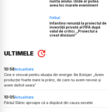
nunta anului. Unde ar putea
avea loc marele eveniment
Fotbal
Infantino renunță la proiectul de
investiții private al FIFA după
valul de critici. „Proiectul a
creat diviziuni”
ULTIMELE
10:58
Actualitate
Cine e vinovat pentru situația din energie. Ilie Bolojan: „Avem
producție foarte mare la prânz, de care nu avem nevoie și
avem deficit seara”
10:05
Actualitate
Pârâul Slănic aproape că a dispărut din cauza secetei