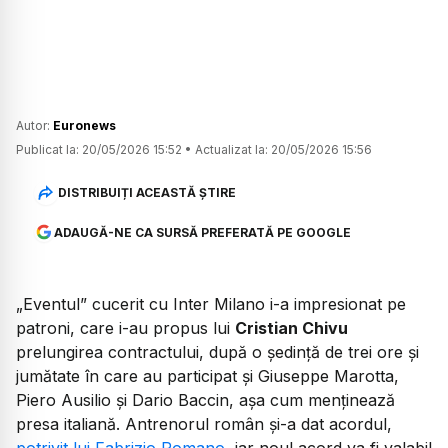
Autor:
Euronews
Publicat la:
20/05/2026 15:52
•
Actualizat la:
20/05/2026 15:56
DISTRIBUIȚI ACEASTĂ ȘTIRE
ADAUGĂ-NE CA SURSĂ PREFERATĂ PE GOOGLE
„Eventul” cucerit cu Inter Milano i-a impresionat pe
patroni, care i-au propus lui
Cristian Chivu
prelungirea contractului, după o ședință de trei ore și
jumătate în care au participat și Giuseppe Marotta,
Piero Ausilio și Dario Baccin, așa cum menținează
presa italiană. Antrenorul român și-a dat acordul,
potrivit lui Fabrizio Romano
, iar noul acord va fi valabil