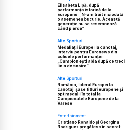
Elisabeta Lipă, după
performanța istorică de la
Europene: „N-am trăit niciodată
o asemenea bucurie. Această
generație nu se resemnează
când pierde”
Alte Sporturi
Medaliații Europei la canotaj,
interviu pentru Euronews din
culisele performanței:
„Campion ești abia după ce treci
linia de sosire”
Alte Sporturi
România, liderul Europei la
canotaj: șase titluri europene și
opt medalii în total la
Campionatele Europene de la
Varese
Entertainment
Cristiano Ronaldo și Georgina
Rodriguez pregătesc în secret