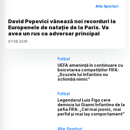
Alte Sporturi
David Popovici vânează noi recorduri la
Europenele de natație de la Paris. Va
avea un rus ca adversar principal
07
.
08
.
2026
Fotbal
UEFA amenință în continuare cu
boicotarea competițiilor FIFA:
„Scuzele lui Infantino nu
schimbă nimic”
Fotbal
Legendarul Luis Figo cere
demisia lui Gianni Infantino de la
șefia FIFA: „Cel mai josnic, mai
perfid și mai laș comportament”
Alte Sporturi