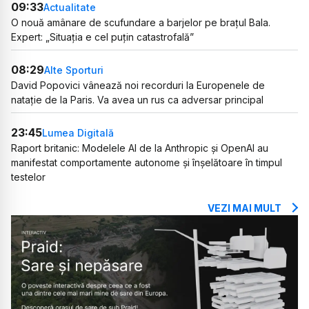
09:33
Actualitate
O nouă amânare de scufundare a barjelor pe brațul Bala.
Expert: „Situația e cel puțin catastrofală”
08:29
Alte Sporturi
David Popovici vânează noi recorduri la Europenele de
natație de la Paris. Va avea un rus ca adversar principal
23:45
Lumea Digitală
Raport britanic: Modelele AI de la Anthropic și OpenAI au
manifestat comportamente autonome și înșelătoare în timpul
testelor
VEZI MAI MULT