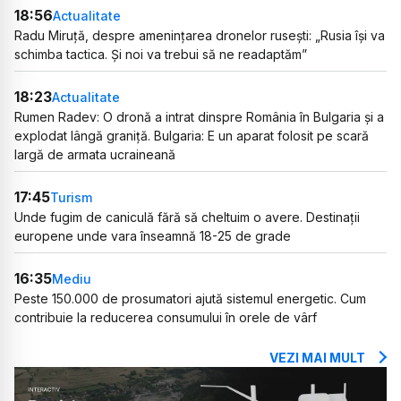
18:56
Actualitate
Radu Miruță, despre amenințarea dronelor rusești: „Rusia își va
schimba tactica. Și noi va trebui să ne readaptăm”
18:23
Actualitate
Rumen Radev: O dronă a intrat dinspre România în Bulgaria și a
explodat lângă graniță. Bulgaria: E un aparat folosit pe scară
largă de armata ucraineană
17:45
Turism
Unde fugim de caniculă fără să cheltuim o avere. Destinații
europene unde vara înseamnă 18-25 de grade
16:35
Mediu
Peste 150.000 de prosumatori ajută sistemul energetic. Cum
contribuie la reducerea consumului în orele de vârf
VEZI MAI MULT