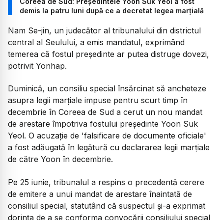
Coreea de Sud: Președintele Yoon Suk Yeol a fost
demis la patru luni după ce a decretat legea marțială
Nam Se-jin, un judecător al tribunalului din districtul
central al Seulului, a emis mandatul, exprimând
temerea că fostul președinte ar putea distruge dovezi,
potrivit Yonhap.
Duminică, un consiliu special însărcinat să ancheteze
asupra legii marțiale impuse pentru scurt timp în
decembrie în Coreea de Sud a cerut un nou mandat
de arestare împotriva fostului președinte Yoon Suk
Yeol. O acuzație de 'falsificare de documente oficiale'
a fost adăugată în legătură cu declararea legii marțiale
de către Yoon în decembrie.
Pe 25 iunie, tribunalul a respins o precedentă cerere
de emitere a unui mandat de arestare înaintată de
consiliul special, statutând că suspectul și-a exprimat
dorința de a se conforma convocării consiliului special