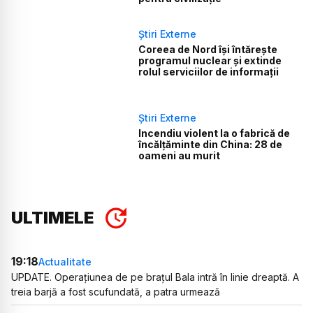
Știri Externe
Coreea de Nord își întărește
programul nuclear și extinde
rolul serviciilor de informații
Știri Externe
Incendiu violent la o fabrică de
încălţăminte din China: 28 de
oameni au murit
ULTIMELE
19:18
Actualitate
UPDATE. Operațiunea de pe brațul Bala intră în linie dreaptă. A
treia barjă a fost scufundată, a patra urmează