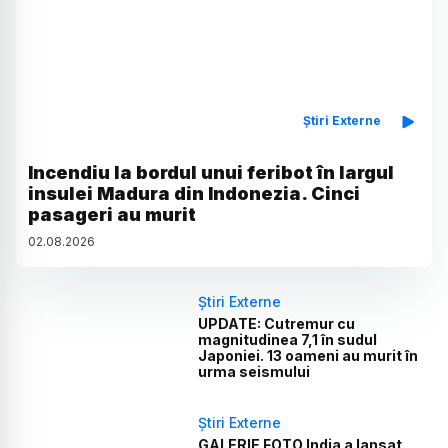
Știri Externe
Incendiu la bordul unui feribot în largul
insulei Madura din Indonezia. Cinci
pasageri au murit
02
.
08
.
2026
Știri Externe
UPDATE: Cutremur cu
magnitudinea 7,1 în sudul
Japoniei. 13 oameni au murit în
urma seismului
Știri Externe
GALERIE FOTO India a lansat