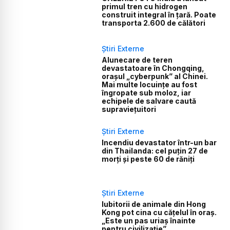
primul tren cu hidrogen
construit integral în țară. Poate
transporta 2.600 de călători
Știri Externe
Alunecare de teren
devastatoare în Chongqing,
orașul „cyberpunk” al Chinei.
Mai multe locuințe au fost
îngropate sub moloz, iar
echipele de salvare caută
supraviețuitori
Știri Externe
Incendiu devastator într-un bar
din Thailanda: cel puțin 27 de
morți și peste 60 de răniți
Știri Externe
Iubitorii de animale din Hong
Kong pot cina cu cățelul în oraș.
„Este un pas uriaș înainte
pentru civilizație”