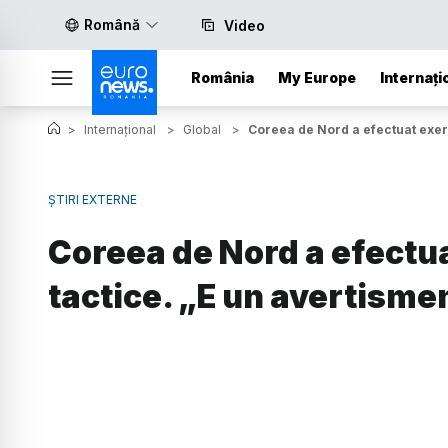
Română
Video
România
My Europe
Internați
>
Internațional
>
Global
>
Coreea de Nord a efectuat exerc
ȘTIRI EXTERNE
Coreea de Nord a efectua
tactice. „E un avertisme