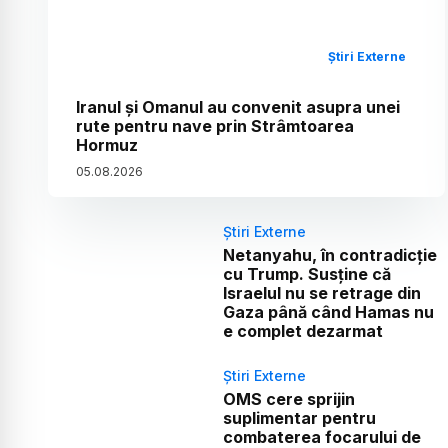
Știri Externe
Iranul și Omanul au convenit asupra unei
rute pentru nave prin Strâmtoarea
Hormuz
05
.
08
.
2026
Știri Externe
Netanyahu, în contradicție
cu Trump. Susține că
Israelul nu se retrage din
Gaza până când Hamas nu
e complet dezarmat
Știri Externe
OMS cere sprijin
suplimentar pentru
combaterea focarului de