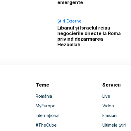
emergente
Știri Externe
Libanul și Israelul reiau
negocierile directe la Roma
privind dezarmarea
Hezbollah
Teme
Servicii
România
Live
MyEurope
Video
Internațional
Emisiuni
#TheCube
Ultimele Știri