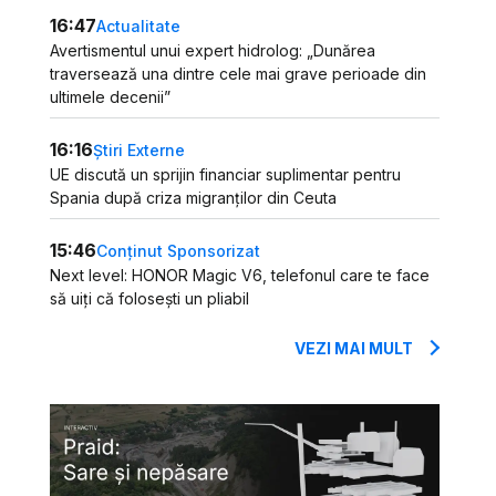
16:47
Actualitate
Avertismentul unui expert hidrolog: „Dunărea
traversează una dintre cele mai grave perioade din
ultimele decenii”
16:16
Știri Externe
UE discută un sprijin financiar suplimentar pentru
Spania după criza migranților din Ceuta
15:46
Conținut Sponsorizat
Next level: HONOR Magic V6, telefonul care te face
să uiți că folosești un pliabil
VEZI MAI MULT