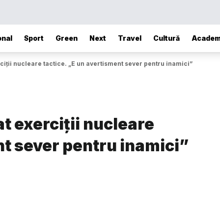
onal
Sport
Green
Next
Travel
Cultură
Academ
iții nucleare tactice. „E un avertisment sever pentru inamici”
t exerciții nucleare
nt sever pentru inamici”