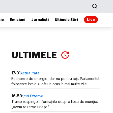
ic
Emisiuni
Jurnaliști
Ultimele Stiri
Live
ULTIMELE
17:31
Actualitate
Economie de energie, dar nu pentru toți. Parlamentul
folosește într-o zi cât un oraș în mai multe zile
16:59
Știri Externe
Trump respinge informațiile despre lipsa de muniție:
„Avem rezerve uriașe”