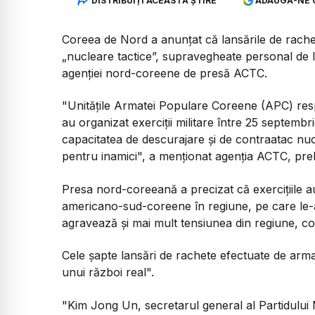
DISTRIBUIȚI ACEASTĂ ȘTIRE
ADAUGĂ-NE 
Coreea de Nord a anunțat că lansările de rachet
„nucleare tactice”, supravegheate personal de 
agenției nord-coreene de presă ACTC.
"Unităţile Armatei Populare Coreene (APC) resp
au organizat exerciţii militare între 25 septembr
capacitatea de descurajare şi de contraatac nuc
pentru inamici", a menţionat agenția ACTC, pre
Presa nord-coreeană a precizat că exercițiile 
americano-sud-coreene în regiune, pe care le-a 
agravează şi mai mult tensiunea din regiune, co
Cele şapte lansări de rachete efectuate de arma
unui război real".
"Kim Jong Un, secretarul general al Partidului 