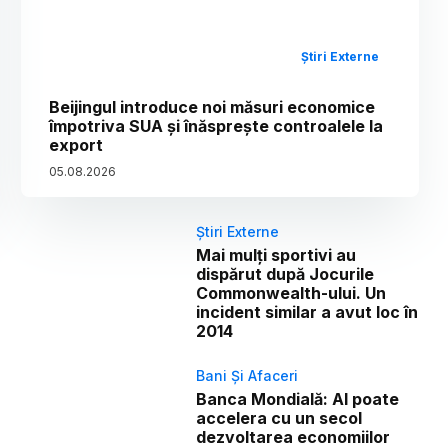
Știri Externe
Beijingul introduce noi măsuri economice
împotriva SUA și înăsprește controalele la
export
05
.
08
.
2026
Știri Externe
Mai mulți sportivi au
dispărut după Jocurile
Commonwealth-ului. Un
incident similar a avut loc în
2014
Bani Și Afaceri
Banca Mondială: AI poate
accelera cu un secol
dezvoltarea economiilor