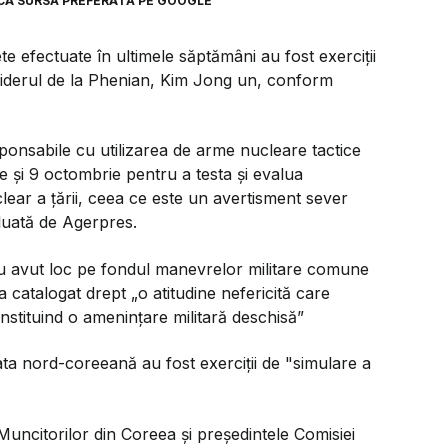
CA SURSĂ PREFERATĂ PE GOOGLE
e efectuate în ultimele săptămâni au fost exerciții
liderul de la Phenian, Kim Jong un, conform
onsabile cu utilizarea de arme nucleare tactice
ie şi 9 octombrie pentru a testa şi evalua
lear a ţării, ceea ce este un avertisment sever
luată de Agerpres.
au avut loc pe fondul manevrelor militare comune
catalogat drept „o atitudine nefericită care
nstituind o ameninţare militară deschisă”
ta nord-coreeană au fost exerciţii de "simulare a
Muncitorilor din Coreea şi preşedintele Comisiei