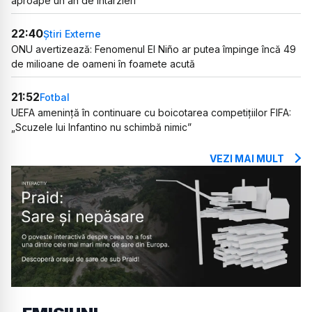
aproape un an de întârzieri
22:40
Știri Externe
ONU avertizează: Fenomenul El Niño ar putea împinge încă 49
de milioane de oameni în foamete acută
21:52
Fotbal
UEFA amenință în continuare cu boicotarea competițiilor FIFA:
„Scuzele lui Infantino nu schimbă nimic”
VEZI MAI MULT