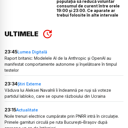
populația să reducă voluntar
consumul de curent între orele
19:00 și 23:00. Ce aparate ar
trebui folosite în alte intervale
ULTIMELE
23:45
Lumea Digitală
Raport britanic: Modelele AI de la Anthropic și OpenAI au
manifestat comportamente autonome și înșelătoare în timpul
testelor
23:34
Știri Externe
Văduva lui Aleksei Navalnîi îi îndeamnă pe ruși să voteze
partidul Iabloko, care se opune războiului din Ucraina
23:15
Actualitate
Noile trenuri electrice cumpărate prin PNRR intră în circulație.
Primele garnituri circulă pe ruta București–Brașov după