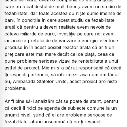
care au tocat destul de mulți bani și avem un studiu de
fezabilitate, dar toate acestea cu niște sume imense de
bani, în condițiile în care acest studiu de fezabilitate
arată că pentru a deveni realitate avem nevoie de
câteva miliarde de euro, investiție pe care noi avem,
iar analiza prețului de de vânzare a energiei electrice
produse în în acest posibil reactor arată că ar fi un
preț care este mai mare decât cel de piață, ceea ce
pune probleme serioase vizavi de rentabilitate a unui
astfel de proiect. Mie mi s-a părut responsabil că dacă
îți respecți partenerii, să informezi, așa cum am făcut
eu, Ambasada Statelor Unite, acest proiect are niște
probleme.
Ar fi bine să-l analizăm cât se poate de atent, pentru
că dacă îl ridici pe agenda de subiecte comune la un
anumit nivel, știind că el are probleme serioase de
fezabilitate, atunci înseamnă că nu-ți respecți