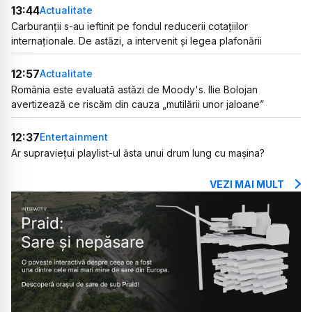
13:44
Actualitate
Carburanții s-au ieftinit pe fondul reducerii cotațiilor
internaționale. De astăzi, a intervenit și legea plafonării
12:57
Actualitate
România este evaluată astăzi de Moody's. Ilie Bolojan
avertizează ce riscăm din cauza „mutilării unor jaloane”
12:37
Entertainment
Ar supraviețui playlist-ul ăsta unui drum lung cu mașina?
VEZI MAI MULT