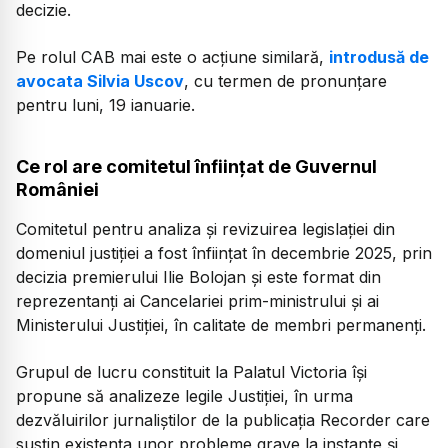
decizie.
Pe rolul CAB mai este o acțiune similară,
introdusă de
avocata Silvia Uscov
, cu termen de pronunțare
pentru luni, 19 ianuarie.
Ce rol are comitetul înființat de Guvernul
României
Comitetul pentru analiza și revizuirea legislației din
domeniul justiției a fost înființat în decembrie 2025, prin
decizia premierului Ilie Bolojan și este format din
reprezentanți ai Cancelariei prim-ministrului și ai
Ministerului Justiției, în calitate de membri permanenți.
Grupul de lucru constituit la Palatul Victoria își
propune să analizeze legile Justiției, în urma
dezvăluirilor jurnaliștilor de la publicația Recorder care
susțin existența unor probleme grave la instanțe și