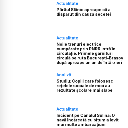
Actualitate
Pârâul Slănic aproape că a
dispărut din cauza secetei
Actualitate
Noile trenuri electrice
cumpărate prin PNRR intră în
circulație. Primele garnituri
circulă pe ruta București–Brașov
după aproape un an de întârzieri
Analiză
Studiu: Copiii care folosesc
rețelele sociale de mici au
rezultate școlare mai slabe
Actualitate
Incident pe Canalul Sulina: O
navă încărcată cu bitum a lovit
mai multe ambarcațiuni