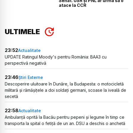
Senat. USR și PNL ar urma să o
atace la CCR
ULTIMELE
23:52
Actualitate
UPDATE Ratingul Moody's pentru România: BAA3 cu
perspectivă negativă
23:46
Știri Externe
Descoperire uluitoare în Dunăre, la Budapesta: o motocicletă
militară și rămășițele a doi soldați germani, scoase la iveală de
secetă
22:58
Actualitate
Ambulanță oprită la Bacău pentru pepeni și legume în timp ce
transporta la spital o fetiță de un an. DSU a deschis o anchetă