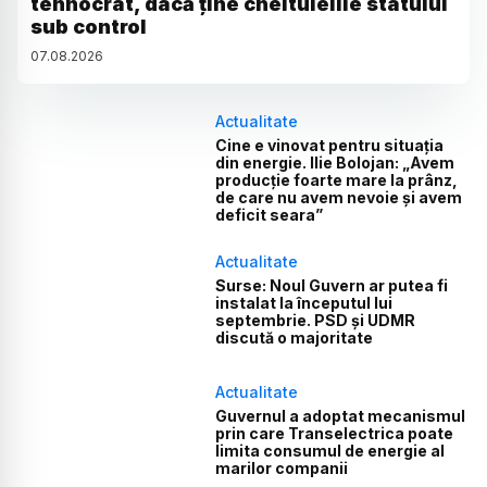
tehnocrat, dacă ține cheltuielile statului
sub control
07
.
08
.
2026
Actualitate
Cine e vinovat pentru situația
din energie. Ilie Bolojan: „Avem
producție foarte mare la prânz,
de care nu avem nevoie și avem
deficit seara”
Actualitate
Surse: Noul Guvern ar putea fi
instalat la începutul lui
septembrie. PSD și UDMR
discută o majoritate
Actualitate
Guvernul a adoptat mecanismul
prin care Transelectrica poate
limita consumul de energie al
marilor companii