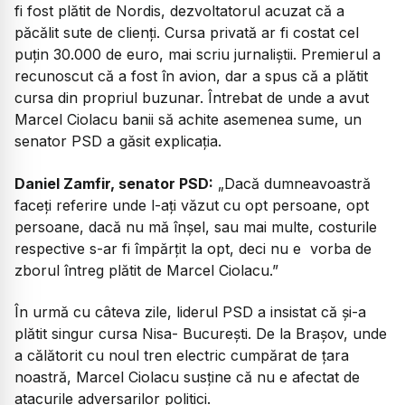
fi fost plătit de Nordis, dezvoltatorul acuzat că a
păcălit sute de clienți. Cursa privată ar fi costat cel
puțin 30.000 de euro, mai scriu jurnaliștii. Premierul a
recunoscut că a fost în avion, dar a spus că a plătit
cursa din propriul buzunar. Întrebat de unde a avut
Marcel Ciolacu banii să achite asemenea sume, un
senator PSD a găsit explicația.
Daniel Zamfir, senator PSD:
„Dacă dumneavoastră
faceți referire unde l-ați văzut cu opt persoane, opt
persoane, dacă nu mă înșel, sau mai multe, costurile
respective s-ar fi împărțit la opt, deci nu e vorba de
zborul întreg plătit de Marcel Ciolacu.”
În urmă cu câteva zile, liderul PSD a insistat că și-a
plătit singur cursa Nisa- București. De la Brașov, unde
a călătorit cu noul tren electric cumpărat de țara
noastră, Marcel Ciolacu susține că nu e afectat de
atacurile adversarilor politici.