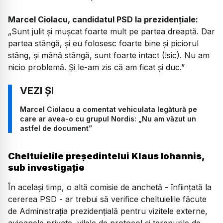
Marcel Ciolacu, candidatul PSD la prezidențiale:
„Sunt julit și mușcat foarte mult pe partea dreaptă. Dar
partea stângă, și eu folosesc foarte bine și piciorul
stâng, și mână stângă, sunt foarte intact (!sic). Nu am
nicio problemă. Și le-am zis că am ficat și duc.”
Marcel Ciolacu a comentat vehiculata legătură pe
care ar avea-o cu grupul Nordis: „Nu am văzut un
astfel de document”
Cheltuielile președintelui Klaus Iohannis,
sub investigație
În același timp, o altă comisie de anchetă - înființată la
cererea PSD - ar trebui să verifice cheltuielile făcute
de Administrația prezidențială pentru vizitele externe,
avioanele private, vilele de protocol și terenurile de