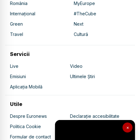
România
MyEurope
Internațional
#TheCube
Green
Next
Travel
Cultură
Servicii
Live
Video
Emisiuni
Ultimele Știri
Aplicația Mobilă
Utile
Despre Euronews
Declarație accesibilitate
Politica Cookie
Politica de confidențialitate
×
Formular de contact
Transparență în utilizarea AI