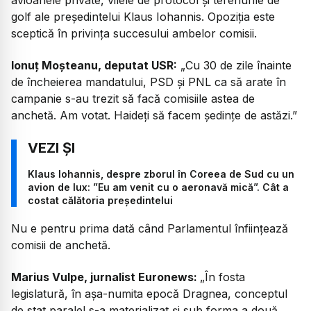
golf ale președintelui Klaus Iohannis. Opoziția este
sceptică în privința succesului ambelor comisii.
Ionuț Moșteanu, deputat USR:
„Cu 30 de zile înainte
de încheierea mandatului, PSD și PNL ca să arate în
campanie s-au trezit să facă comisiile astea de
anchetă. Am votat. Haideți să facem ședințe de astăzi.”
Klaus Iohannis, despre zborul în Coreea de Sud cu un
avion de lux: ”Eu am venit cu o aeronavă mică”. Cât a
costat călătoria președintelui
Nu e pentru prima dată când Parlamentul înființează
comisii de anchetă.
Marius Vulpe, jurnalist Euronews:
„În fosta
legislatură, în așa-numita epocă Dragnea, conceptul
de stat paralel s-a materializat și sub forma a două