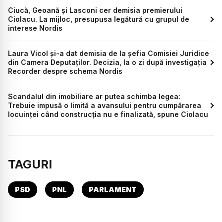
Ciucă, Geoană și Lasconi cer demisia premierului
Ciolacu. La mijloc, presupusa legătură cu grupul de
interese Nordis
Laura Vicol și-a dat demisia de la șefia Comisiei Juridice
din Camera Deputaților. Decizia, la o zi după investigația
Recorder despre schema Nordis
Scandalul din imobiliare ar putea schimba legea:
Trebuie impusă o limită a avansului pentru cumpărarea
locuinței când construcția nu e finalizată, spune Ciolacu
TAGURI
PSD
PNL
PARLAMENT