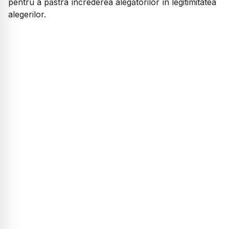
pentru a păstra încrederea alegătorilor în legitimitatea
alegerilor.