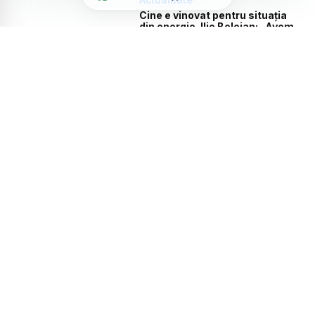
Cine e vinovat pentru situația
din energie. Ilie Bolojan: „Avem
producție foarte mare la prânz,
de care nu avem nevoie și avem
deficit seara”
Actualitate
Surse: Noul Guvern ar putea fi
instalat la începutul lui
septembrie. PSD și UDMR
discută o majoritate
Actualitate
Guvernul a adoptat mecanismul
prin care Transelectrica poate
limita consumul de energie al
marilor companii
Actualitate
Surse: Majoritate în jurul PSD și
UDMR? Social democrații ar
urma să fie ajutați de politicieni
din PNL și din partidele