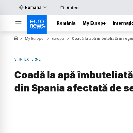
Română
Video
România
My Europe
Internați
>
My Europe
>
Europa
>
Coadă la apă îmbuteliată în regi
ȘTIRI EXTERNE
Coadă la apă îmbuteliată
din Spania afectată de s