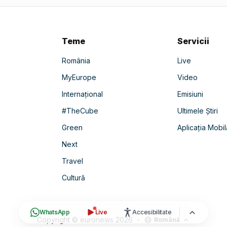
Teme
Servicii
România
Live
MyEurope
Video
Internațional
Emisiuni
#TheCube
Ultimele Știri
Green
Aplicația Mobil
Next
Travel
Cultură
WhatsApp
Live
Accesibilitate
Copyright © euronews
2026
-
Română