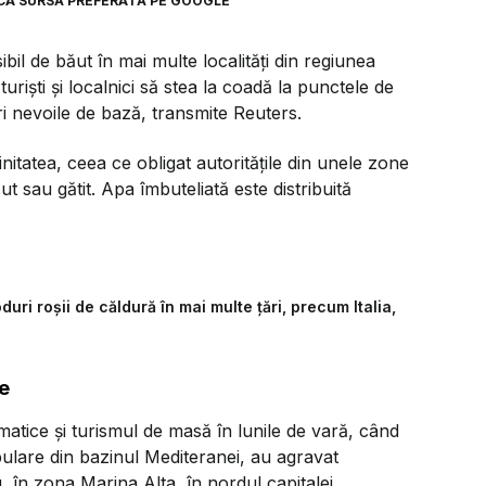
CA SURSĂ PREFERATĂ PE GOOGLE
bil de băut în mai multe localităţi din regiunea
urişti şi localnici să stea la coadă la punctele de
ri nevoile de bază, transmite Reuters.
initatea, ceea ce obligat autorităţile din unele zone
t sau gătit. Apa îmbuteliată este distribuită
uri roșii de căldură în mai multe țări, precum Italia,
e
matice şi turismul de masă în lunile de vară, când
opulare din bazinul Mediteranei, au agravat
, în zona Marina Alta, în nordul capitalei