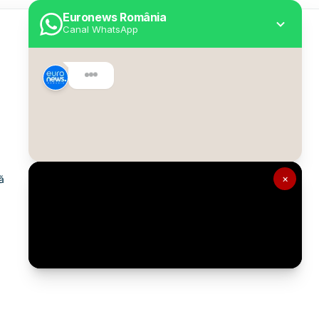
Euronews România
Canal WhatsApp
Utile
Despre Euronews
Declarație accesibilitate
Politica Cookie
Politica de confidențialitate
×
ă
Formular de contact
Transparență în utilizarea AI
Gestionați preferințele