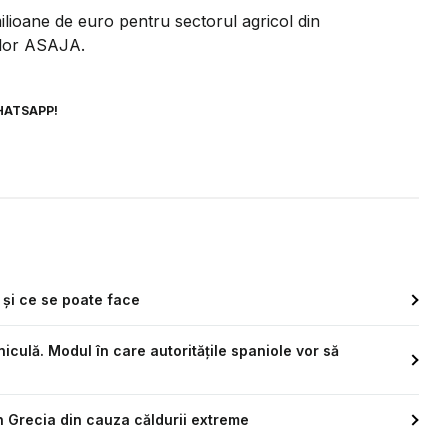
ilioane de euro pentru sectorul agricol din
rilor ASAJA.
HATSAPP!
 și ce se poate face
iculă. Modul în care autoritățile spaniole vor să
 în Grecia din cauza căldurii extreme