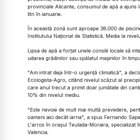
provinciale Alicante, consumul de apă a ajuns la 1
litri în ianuarie.
În această zonă sunt aproape 38.000 de piscine, 
Institutului Naţional de Statistică. Media la nivel
Lipsa de apă a forţat unele consilii locale să in
udarea grădinilor sau spălatul maşinilor în timpul
"Am intrat deja într-o urgenţă climatică", a de
Ecologista-Agro, citând nivelul scăzut al precipit
care anul trecut a primit doar jumătate din cantit
10% din nivelul mediu.
"Este nevoie de mult mai multă prevedere, pentr
oameni aici decât iarna", a spus Fernando Sape
L'arros în oraşul Teulada-Moraira, specializat î
Valencia.