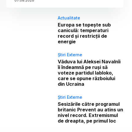
07
.
08
.
2026
Actualitate
Europa se topește sub
caniculă: temperaturi
record și restricții de
energie
Știri Externe
Văduva lui Aleksei Navalnîi
îi îndeamnă pe ruși să
voteze partidul Iabloko,
care se opune războiului
din Ucraina
Știri Externe
Sesizările către programul
britanic Prevent au atins un
nivel record. Extremismul
de dreapta, pe primul loc