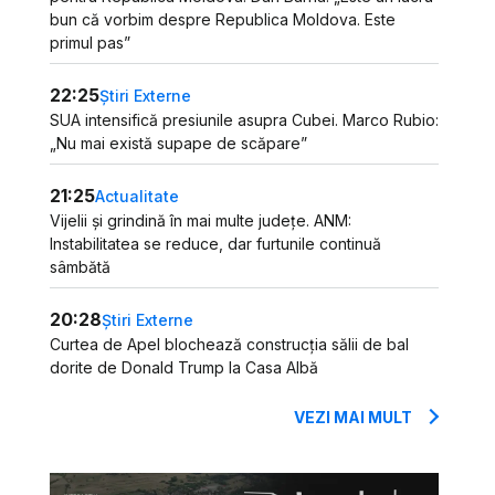
bun că vorbim despre Republica Moldova. Este
primul pas”
22:25
Știri Externe
SUA intensifică presiunile asupra Cubei. Marco Rubio:
„Nu mai există supape de scăpare”
21:25
Actualitate
Vijelii și grindină în mai multe județe. ANM:
Instabilitatea se reduce, dar furtunile continuă
sâmbătă
20:28
Știri Externe
Curtea de Apel blochează construcția sălii de bal
dorite de Donald Trump la Casa Albă
VEZI MAI MULT