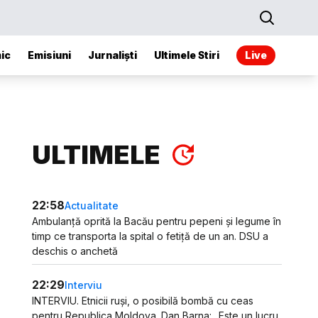
ic
Emisiuni
Jurnaliști
Ultimele Stiri
Live
ULTIMELE
22:58
Actualitate
Ambulanță oprită la Bacău pentru pepeni și legume în
timp ce transporta la spital o fetiță de un an. DSU a
deschis o anchetă
22:29
Interviu
INTERVIU. Etnicii ruși, o posibilă bombă cu ceas
pentru Republica Moldova. Dan Barna: „Este un lucru