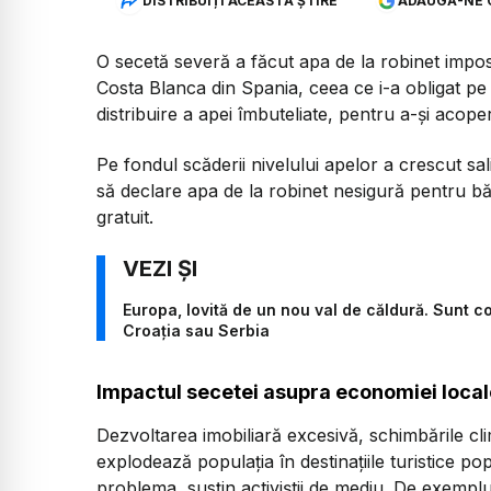
DISTRIBUIȚI ACEASTĂ ȘTIRE
ADAUGĂ-NE 
O secetă severă a făcut apa de la robinet imposi
Costa Blanca din Spania, ceea ce i-a obligat pe t
distribuire a apei îmbuteliate, pentru a-şi acope
Pe fondul scăderii nivelului apelor a crescut sal
să declare apa de la robinet nesigură pentru bău
gratuit.
Europa, lovită de un nou val de căldură. Sunt cod
Croația sau Serbia
Impactul secetei asupra economiei local
Dezvoltarea imobiliară excesivă, schimbările cli
explodează populaţia în destinaţiile turistice p
problema, susţin activiştii de mediu. De exemplu