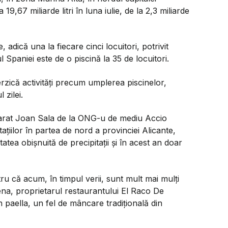
9,67 miliarde litri în luna iulie, de la 2,3 miliarde
adică una la fiecare cinci locuitori, potrivit
ul Spaniei este de o piscină la 35 de locuitori.
terzică activităţi precum umplerea piscinelor,
 zilei.
clarat Joan Sala de la ONG-u de mediu Accio
aţiilor în partea de nord a provinciei Alicante,
atea obişnuită de precipitaţii şi în acest an doar
u că acum, în timpul verii, sunt mult mai mulţi
na, proprietarul restaurantului El Raco De
n paella, un fel de mâncare tradiţională din