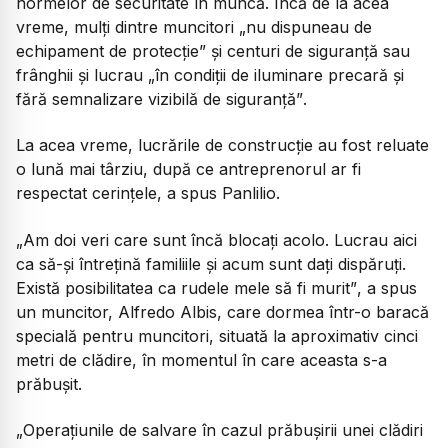
normelor de securitate în muncă. Încă de la acea
vreme, mulți dintre muncitori
„nu dispuneau de
echipament de protecție”
și centuri de siguranță sau
frânghii și lucrau
„în condiții de iluminare precară și
fără semnalizare vizibilă de siguranță”
.
La acea vreme, lucrările de construcție au fost reluate
o lună mai târziu, după ce antreprenorul ar fi
respectat cerințele, a spus Panlilio.
„Am doi veri care sunt încă blocați acolo. Lucrau aici
ca să-și întrețină familiile și acum sunt dați dispăruți.
Există posibilitatea ca rudele mele să fi murit”
, a spus
un muncitor, Alfredo Albis, care dormea într-o baracă
specială pentru muncitori, situată la aproximativ cinci
metri de clădire, în momentul în care aceasta s-a
prăbușit.
„Operațiunile de salvare în cazul prăbușirii unei clădiri