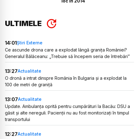
loc în 2014
ULTIMELE
14:01
Știri Externe
Ce ascunde drona care a explodat lângă granița României?
Generalul Bălăceanu: „Trebuie să începem seria de întrebări”
13:27
Actualitate
O dronă a intrat dinspre România în Bulgaria și a explodat la
100 de metri de graniță
13:07
Actualitate
Update. Ambulanța oprită pentru cumpărături la Bacău: DSU a
găsit și alte nereguli. Pacienții nu au fost monitorizați în timpul
transportului
12:27
Actualitate