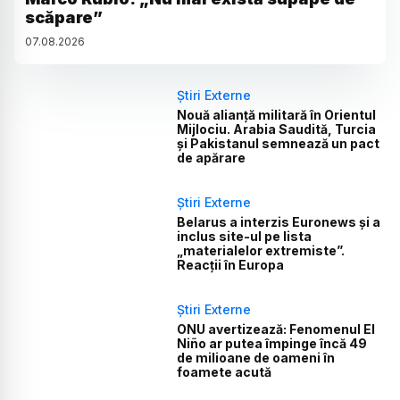
scăpare”
07
.
08
.
2026
Știri Externe
Nouă alianță militară în Orientul
Mijlociu. Arabia Saudită, Turcia
și Pakistanul semnează un pact
de apărare
Știri Externe
Belarus a interzis Euronews și a
inclus site-ul pe lista
„materialelor extremiste”.
Reacții în Europa
Știri Externe
ONU avertizează: Fenomenul El
Niño ar putea împinge încă 49
de milioane de oameni în
foamete acută