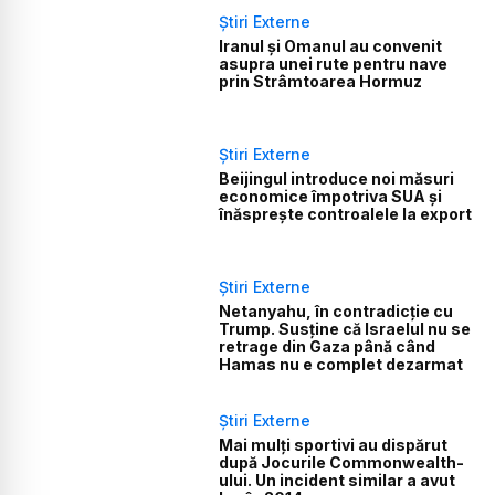
Știri Externe
Iranul și Omanul au convenit
asupra unei rute pentru nave
prin Strâmtoarea Hormuz
Știri Externe
Beijingul introduce noi măsuri
economice împotriva SUA și
înăsprește controalele la export
Știri Externe
Netanyahu, în contradicție cu
Trump. Susține că Israelul nu se
retrage din Gaza până când
Hamas nu e complet dezarmat
Știri Externe
Mai mulți sportivi au dispărut
după Jocurile Commonwealth-
ului. Un incident similar a avut