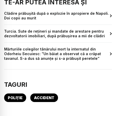
TE-AR PUTEA INTERESA ȘI
Clădire prăbușită după o explozie în apropiere de Napoli.
Doi copii au murit
Turcia. Sute de rețineri și mandate de arestare pentru
dezvoltatorii imobiliari, după prăbuşirea a mii de clădiri
Mărturiile colegilor tânărului mort la internatul din
Odorheiu Secuiesc: ”Un băiat a observat că a crăpat
tavanul. S-a dus să anunțe și s-a prăbușit peretele”
TAGURI
POLIȚIE
ACCIDENT