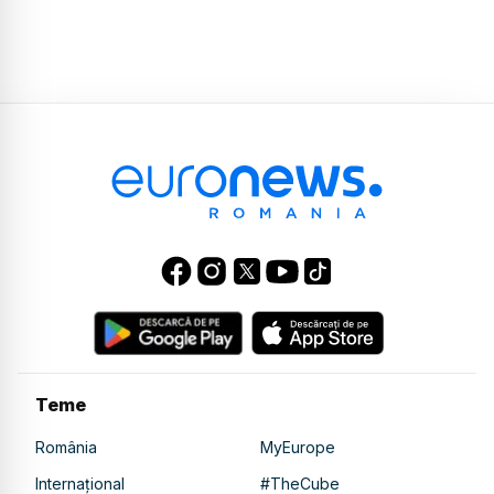
Teme
România
MyEurope
Internațional
#TheCube