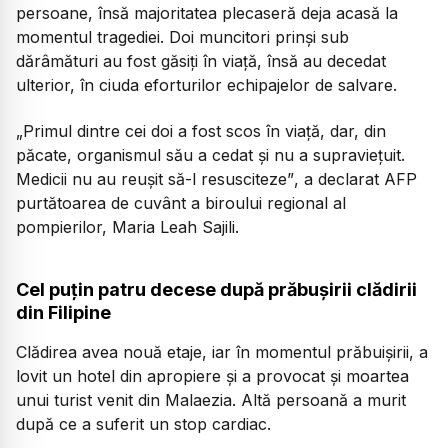
persoane, însă majoritatea plecaseră deja acasă la
momentul tragediei. Doi muncitori prinși sub
dărâmături au fost găsiți în viață, însă au decedat
ulterior, în ciuda eforturilor echipajelor de salvare.
„Primul dintre cei doi a fost scos în viață, dar, din
păcate, organismul său a cedat și nu a supraviețuit.
Medicii nu au reușit să-l resusciteze”
, a declarat AFP
purtătoarea de cuvânt a biroului regional al
pompierilor, Maria Leah Sajili.
Cel puțin patru decese după prăbușirii clădirii
din Filipine
Clădirea avea nouă etaje, iar în momentul prăbuișirii, a
lovit un hotel din apropiere și a provocat și moartea
unui turist venit din Malaezia. Altă persoană a murit
după ce a suferit un stop cardiac.