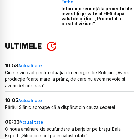
Fotbal
Infantino renunță la proiectul de
investiții private al FIFA după
valul de critici. „Proiectul a
creat diviziuni”
ULTIMELE
10:58
Actualitate
Cine e vinovat pentru situația din energie. Ilie Bolojan: „Avem
producție foarte mare la prânz, de care nu avem nevoie și
avem deficit seara”
10:05
Actualitate
Pârâul Slănic aproape că a dispărut din cauza secetei
09:33
Actualitate
O nouă amânare de scufundare a barjelor pe brațul Bala.
Expert: „Situația e cel puțin catastrofală”