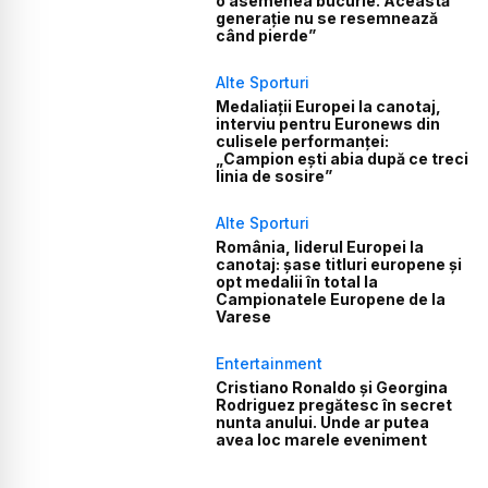
o asemenea bucurie. Această
generație nu se resemnează
când pierde”
Alte Sporturi
Medaliații Europei la canotaj,
interviu pentru Euronews din
culisele performanței:
„Campion ești abia după ce treci
linia de sosire”
Alte Sporturi
România, liderul Europei la
canotaj: șase titluri europene și
opt medalii în total la
Campionatele Europene de la
Varese
Entertainment
Cristiano Ronaldo și Georgina
Rodriguez pregătesc în secret
nunta anului. Unde ar putea
avea loc marele eveniment