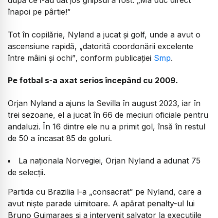
după ce i-au dat jos ghipsul a fost:
„Mă duc direct
înapoi pe pârtie!”
Tot în copilărie, Nyland a jucat și golf, unde a avut o
ascensiune rapidă,
„datorită coordonării excelente
între mâini și ochi”
, conform publicației
Smp
.
Pe fotbal s-a axat serios începând cu 2009.
Orjan Nyland a ajuns la Sevilla în august 2023, iar în
trei sezoane, el a jucat în 66 de meciuri oficiale pentru
andaluzi. În 16 dintre ele nu a primit gol, însă în restul
de 50 a încasat 85 de goluri.
La naționala Norvegiei, Orjan Nyland a adunat 75
de selecții.
Partida cu Brazilia l-a „consacrat” pe Nyland, care a
avut niște parade uimitoare. A apărat penalty-ul lui
Bruno Guimaraes și a intervenit salvator la execuțiile