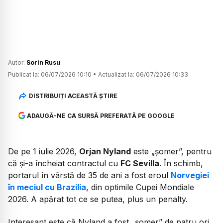
Autor:
Sorin Rusu
Publicat la:
06/07/2026 10:10
•
Actualizat la:
06/07/2026 10:33
DISTRIBUIȚI ACEASTĂ ȘTIRE
ADAUGĂ-NE CA SURSĂ PREFERATĂ PE GOOGLE
De pe 1 iulie 2026,
Orjan Nyland
este „șomer”, pentru
că și-a încheiat contractul cu
FC Sevilla
. În schimb,
portarul în vârstă de 35 de ani a fost eroul
Norvegiei
în meciul cu Brazilia
, din optimile Cupei Mondiale
2026. A apărat tot ce se putea, plus un penalty.
Interesant este că Nyland a fost „șomer” de patru ori,