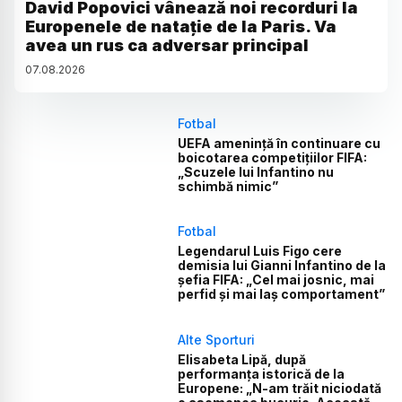
David Popovici vânează noi recorduri la
Europenele de natație de la Paris. Va
avea un rus ca adversar principal
07
.
08
.
2026
Fotbal
UEFA amenință în continuare cu
boicotarea competițiilor FIFA:
„Scuzele lui Infantino nu
schimbă nimic”
Fotbal
Legendarul Luis Figo cere
demisia lui Gianni Infantino de la
șefia FIFA: „Cel mai josnic, mai
perfid și mai laș comportament”
Alte Sporturi
Elisabeta Lipă, după
performanța istorică de la
Europene: „N-am trăit niciodată