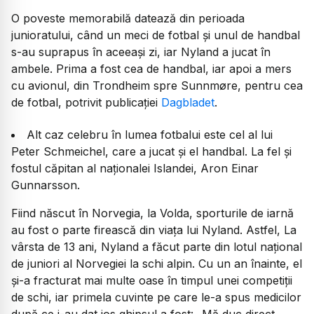
​O poveste memorabilă datează din perioada
junioratului, când un meci de fotbal și unul de handbal
s-au suprapus în aceeași zi, iar Nyland a jucat în
ambele. Prima a fost cea de handbal, iar apoi a mers
cu avionul, din Trondheim spre Sunnmøre, pentru cea
de fotbal, potrivit publicației
Dagbladet
.
Alt caz celebru în lumea fotbalui este cel al lui
Peter Schmeichel, care a jucat și el handbal. La fel și
fostul căpitan al naționalei Islandei, Aron Einar
Gunnarsson.
Fiind născut în Norvegia, la Volda, sporturile de iarnă
au fost o parte firească din viața lui Nyland. Astfel, ​La
vârsta de 13 ani, Nyland a făcut parte din lotul național
de juniori al Norvegiei la schi alpin. Cu un an înainte, el
și-a fracturat mai multe oase în timpul unei competiții
de schi, iar primela cuvinte pe care le-a spus medicilor