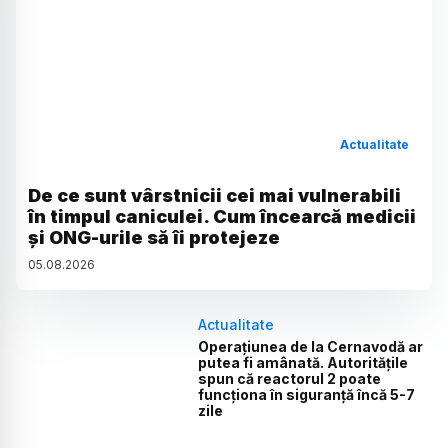
Actualitate
De ce sunt vârstnicii cei mai vulnerabili
în timpul caniculei. Cum încearcă medicii
și ONG-urile să îi protejeze
05
.
08
.
2026
Actualitate
Operațiunea de la Cernavodă ar
putea fi amânată. Autoritățile
spun că reactorul 2 poate
funcționa în siguranță încă 5-7
zile