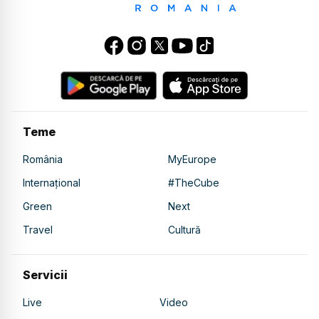
Teme
România
MyEurope
Internațional
#TheCube
Green
Next
Travel
Cultură
Servicii
Live
Video