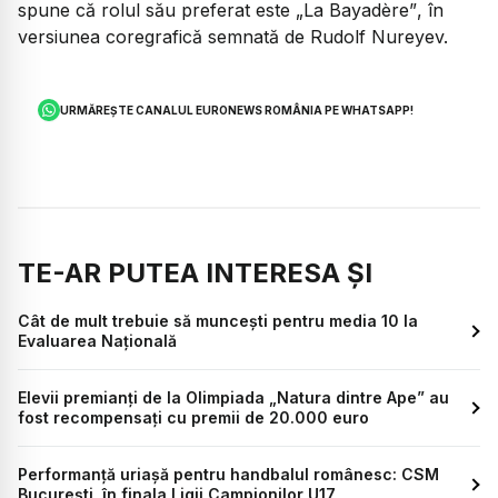
spune că rolul său preferat este
„La Bayadère”
, în
versiunea coregrafică semnată de Rudolf Nureyev.
URMĂREȘTE CANALUL EURONEWS ROMÂNIA PE WHATSAPP!
TE-AR PUTEA INTERESA ȘI
Cât de mult trebuie să muncești pentru media 10 la
Evaluarea Națională
Elevii premianți de la Olimpiada „Natura dintre Ape” au
fost recompensați cu premii de 20.000 euro
Performanță uriașă pentru handbalul românesc: CSM
București, în finala Ligii Campionilor U17