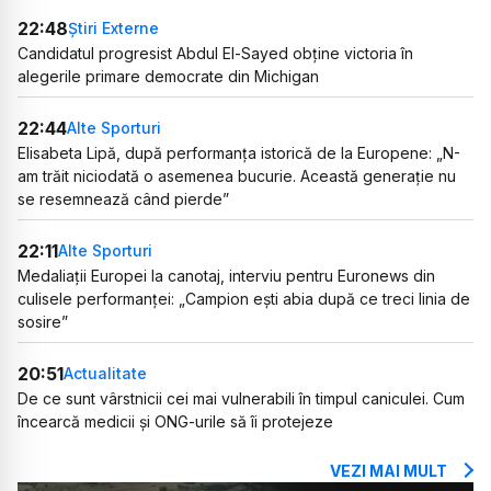
22:48
Știri Externe
Candidatul progresist Abdul El-Sayed obține victoria în
alegerile primare democrate din Michigan
22:44
Alte Sporturi
Elisabeta Lipă, după performanța istorică de la Europene: „N-
am trăit niciodată o asemenea bucurie. Această generație nu
se resemnează când pierde”
22:11
Alte Sporturi
Medaliații Europei la canotaj, interviu pentru Euronews din
culisele performanței: „Campion ești abia după ce treci linia de
sosire”
20:51
Actualitate
De ce sunt vârstnicii cei mai vulnerabili în timpul caniculei. Cum
încearcă medicii și ONG-urile să îi protejeze
VEZI MAI MULT