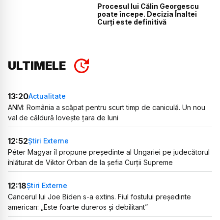
Procesul lui Călin Georgescu
poate începe. Decizia Înaltei
Curți este definitivă
ULTIMELE
13:20
Actualitate
ANM: România a scăpat pentru scurt timp de caniculă. Un nou
val de căldură lovește țara de luni
12:52
Știri Externe
Péter Magyar îl propune președinte al Ungariei pe judecătorul
înlăturat de Viktor Orban de la șefia Curții Supreme
12:18
Știri Externe
Cancerul lui Joe Biden s-a extins. Fiul fostului președinte
american: „Este foarte dureros și debilitant”