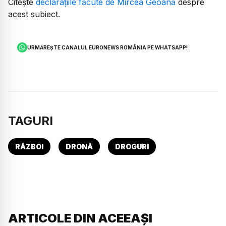
Citește
declarațiile făcute de Mircea Geoană
despre
acest subiect.
URMĂREȘTE CANALUL EURONEWS ROMÂNIA PE WHATSAPP!
TAGURI
RĂZBOI
DRONĂ
DROGURI
ARTICOLE DIN ACEEAȘI