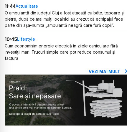
11:44
Actualitate
O ambulanță din județul Cluj a fost atacată cu bâte, topoare și
pietre, după ce mai mulți localnici au crezut că echipajul face
parte din așa-numita „ambulanță neagră care fură copii”.
10:45
Lifestyle
Cum economisim energie electrică în zilele caniculare fără
investiții mari. Trucuri simple care pot reduce consumul și
factura
VEZI MAI MULT