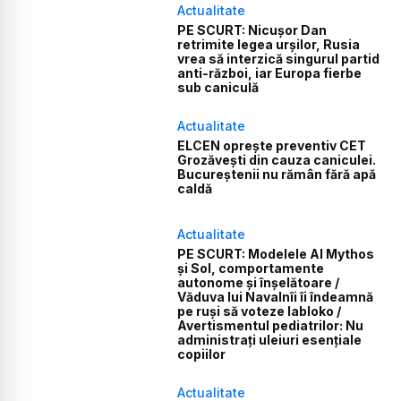
Actualitate
PE SCURT: Nicușor Dan
retrimite legea urșilor, Rusia
vrea să interzică singurul partid
anti-război, iar Europa fierbe
sub caniculă
Actualitate
ELCEN oprește preventiv CET
Grozăvești din cauza caniculei.
Bucureștenii nu rămân fără apă
caldă
Actualitate
PE SCURT: Modelele AI Mythos
și Sol, comportamente
autonome și înșelătoare /
Văduva lui Navalnîi îi îndeamnă
pe ruși să voteze Iabloko /
Avertismentul pediatrilor: Nu
administrați uleiuri esențiale
copiilor
Actualitate