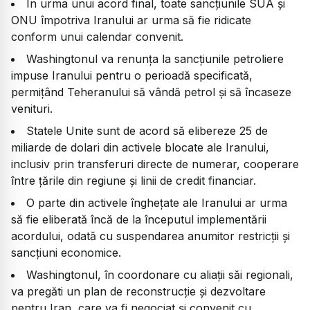
În urma unui acord final, toate sancțiunile SUA și
ONU împotriva Iranului ar urma să fie ridicate
conform unui calendar convenit.
Washingtonul va renunța la sancțiunile petroliere
impuse Iranului pentru o perioadă specificată,
permițând Teheranului să vândă petrol și să încaseze
venituri.
Statele Unite sunt de acord să elibereze 25 de
miliarde de dolari din activele blocate ale Iranului,
inclusiv prin transferuri directe de numerar, cooperare
între țările din regiune și linii de credit financiar.
O parte din activele înghețate ale Iranului ar urma
să fie eliberată încă de la începutul implementării
acordului, odată cu suspendarea anumitor restricții și
sancțiuni economice.
Washingtonul, în coordonare cu aliații săi regionali,
va pregăti un plan de reconstrucție și dezvoltare
pentru Iran, care va fi negociat și convenit cu