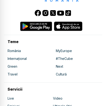
Teme
România
MyEurope
Internațional
#TheCube
Green
Next
Travel
Cultură
Servicii
Live
Video