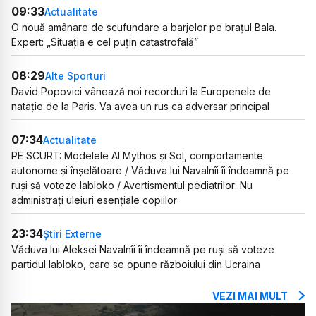
09:33
Actualitate
O nouă amânare de scufundare a barjelor pe brațul Bala.
Expert: „Situația e cel puțin catastrofală”
08:29
Alte Sporturi
David Popovici vânează noi recorduri la Europenele de
natație de la Paris. Va avea un rus ca adversar principal
07:34
Actualitate
PE SCURT: Modelele AI Mythos și Sol, comportamente
autonome și înșelătoare / Văduva lui Navalnîi îi îndeamnă pe
ruși să voteze Iabloko / Avertismentul pediatrilor: Nu
administrați uleiuri esențiale copiilor
23:34
Știri Externe
Văduva lui Aleksei Navalnîi îi îndeamnă pe ruși să voteze
partidul Iabloko, care se opune războiului din Ucraina
VEZI MAI MULT