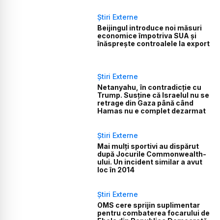
Știri Externe
Beijingul introduce noi măsuri
economice împotriva SUA și
înăsprește controalele la export
Știri Externe
Netanyahu, în contradicție cu
Trump. Susține că Israelul nu se
retrage din Gaza până când
Hamas nu e complet dezarmat
Știri Externe
Mai mulți sportivi au dispărut
după Jocurile Commonwealth-
ului. Un incident similar a avut
loc în 2014
Știri Externe
OMS cere sprijin suplimentar
pentru combaterea focarului de