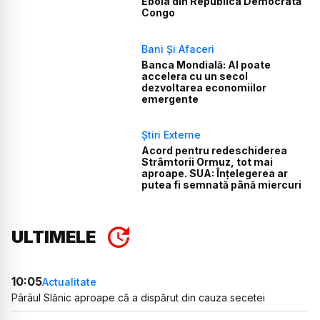
Ebola din Republica Democrată
Congo
Bani Și Afaceri
Banca Mondială: AI poate
accelera cu un secol
dezvoltarea economiilor
emergente
Știri Externe
Acord pentru redeschiderea
Strâmtorii Ormuz, tot mai
aproape. SUA: Înțelegerea ar
putea fi semnată până miercuri
ULTIMELE
10:05
Actualitate
Pârâul Slănic aproape că a dispărut din cauza secetei