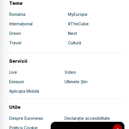
Teme
România
MyEurope
Internațional
#TheCube
Green
Next
Travel
Cultură
Servicii
Live
Video
Emisiuni
Ultimele Știri
Aplicația Mobilă
Utile
Despre Euronews
Declarație accesibilitate
Politica Cookie
Politica de confidențialitate
×