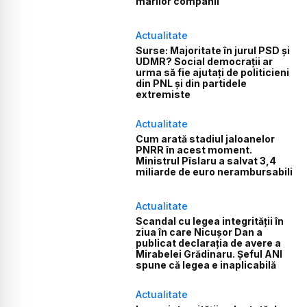
marilor companii
Actualitate
Surse: Majoritate în jurul PSD și
UDMR? Social democrații ar
urma să fie ajutați de politicieni
din PNL și din partidele
extremiste
Actualitate
Cum arată stadiul jaloanelor
PNRR în acest moment.
Ministrul Pîslaru a salvat 3,4
miliarde de euro nerambursabili
Actualitate
Scandal cu legea integrității în
ziua în care Nicușor Dan a
publicat declarația de avere a
Mirabelei Grădinaru. Șeful ANI
spune că legea e inaplicabilă
Actualitate