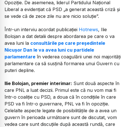
Opoziție. De asemenea, liderul Partidului Național
Liberal a evidențiat că PSD „a generat această criză și
se vede că de zece zile nu are nicio soluție”.
Într-un interviu acordat publicației
Hotnews
, Ilie
Bolojan a dat detalii despre abordarea pe care o va
avea luni la
consultările pe care președintele
Nicușor Dan le va avea luni cu partidele
parlamentare
în vederea coagulării unei noi majorități
parlamentare ca să susțină formarea unui Guvern cu
puteri depline.
Ilie Bolojan, premier interimar:
Sunt două aspecte în
care PNL a luat decizii. Primul este că nu vom mai fi
într-o coaliție cu PSD, a doua că în condițiile în care
PSD va fi într-o guvernare, PNL va fi în opoziție.
Celelalte aspecte legate de posibilitățile de a avea un
guvern în perioada următoare sunt de discutat, vom
vedea care sunt discuțiile după această rundă, care