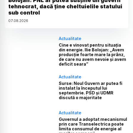
Bolojan: PNL ar putea susține un guvern
tehnocrat, dacă ține cheltuielile statului
sub control
07
.
08
.
2026
Actualitate
Cine e vinovat pentru situația
din energie. Ilie Bolojan: „Avem
producție foarte mare la prânz,
de care nu avem nevoie și avem
deficit seara”
Actualitate
Surse: Noul Guvern ar putea fi
instalat la începutul lui
septembrie. PSD și UDMR
discută o majoritate
Actualitate
Guvernul a adoptat mecanismul
prin care Transelectrica poate
limita consumul de energie al