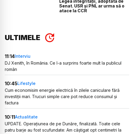
Legea integrității, adoptată de
Senat. USR și PNL ar urma să o
atace la CCR
ULTIMELE
11:14
Interviu
DJ Xenith, în România. Ce l-a surprins foarte mult la publicul
român
10:45
Lifestyle
Cum economisim energie electrică în zilele caniculare fără
investiții mari. Trucuri simple care pot reduce consumul și
factura
10:11
Actualitate
UPDATE. Operațiunea de pe Dunăre, finalizată. Toate cele
patru barje au fost scufundate: Am câștigat opt centimetri la