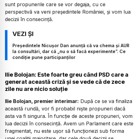
sunt propunerile care se vor degaja, cu ce
perspectivă va veni președintele României, și vom lua
decizii în consecință.
Președintele Nicușor Dan anunță că va chema și AUR
la consultări, dar că „nu o să facă experimente”. Ce
condiție pune participanților
Ilie Bolojan: Este foarte greu când PSD care a
generat această criză și se vede că de zece
zile nu are nicio soluție
Ilie Bolojan, premier interimar:
După ce se va finaliza
această rundă, vor fi probabil niște propuneri dacă
asta va fi singura. În funcție de aceste propuneri, vom
lua decizii în consecință. Avem un Parlament care este
fragmentat, nu este ușor să funcționezi sub forma
unei coaliții majoritare, dar cele două decizii se