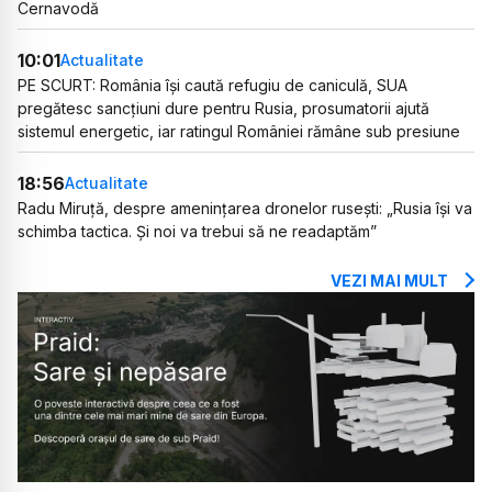
Cernavodă
10:01
Actualitate
PE SCURT: România își caută refugiu de caniculă, SUA
pregătesc sancțiuni dure pentru Rusia, prosumatorii ajută
sistemul energetic, iar ratingul României rămâne sub presiune
18:56
Actualitate
Radu Miruță, despre amenințarea dronelor rusești: „Rusia își va
schimba tactica. Și noi va trebui să ne readaptăm”
VEZI MAI MULT