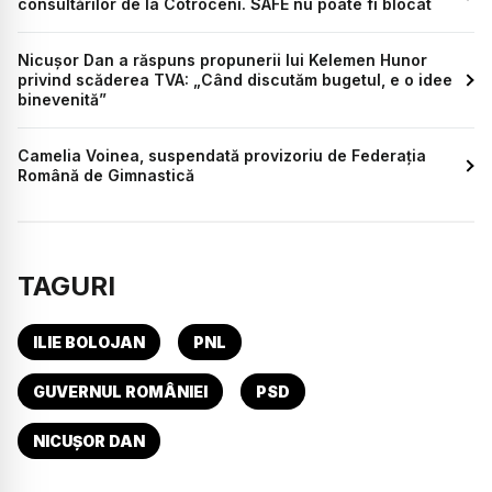
consultărilor de la Cotroceni. SAFE nu poate fi blocat
Nicușor Dan a răspuns propunerii lui Kelemen Hunor
privind scăderea TVA: „Când discutăm bugetul, e o idee
binevenită”
Camelia Voinea, suspendată provizoriu de Federația
Română de Gimnastică
TAGURI
ILIE BOLOJAN
PNL
GUVERNUL ROMÂNIEI
PSD
NICUȘOR DAN