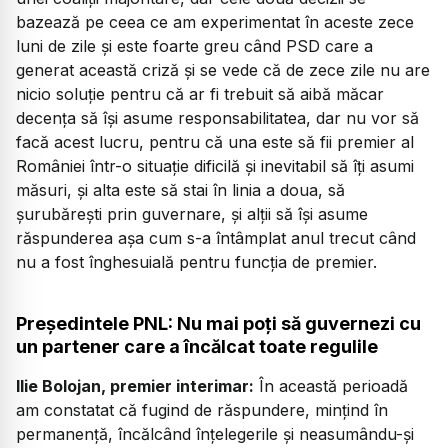
bazează pe ceea ce am experimentat în aceste zece
luni de zile și este foarte greu când PSD care a
generat această criză și se vede că de zece zile nu are
nicio soluție pentru că ar fi trebuit să aibă măcar
decența să își asume responsabilitatea, dar nu vor să
facă acest lucru, pentru că una este să fii premier al
României într-o situație dificilă și inevitabil să îți asumi
măsuri, și alta este să stai în linia a doua, să
șurubărești prin guvernare, și alții să își asume
răspunderea așa cum s-a întâmplat anul trecut când
nu a fost înghesuială pentru funcția de premier.
Președintele PNL: Nu mai poți să guvernezi cu
un partener care a încălcat toate regulile
Ilie Bolojan, premier interimar:
În această perioadă
am constatat că fugind de răspundere, mințind în
permanență, încălcând înțelegerile și neasumându-și