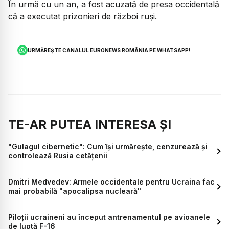
În urmă cu un an, a fost acuzată de presa occidentală
că a executat prizonieri de război ruşi.
URMĂREȘTE CANALUL EURONEWS ROMÂNIA PE WHATSAPP!
TE-AR PUTEA INTERESA ȘI
"Gulagul cibernetic": Cum își urmărește, cenzurează și
controlează Rusia cetățenii
Dmitri Medvedev: Armele occidentale pentru Ucraina fac
mai probabilă "apocalipsa nucleară"
Piloții ucraineni au început antrenamentul pe avioanele
de luptă F-16