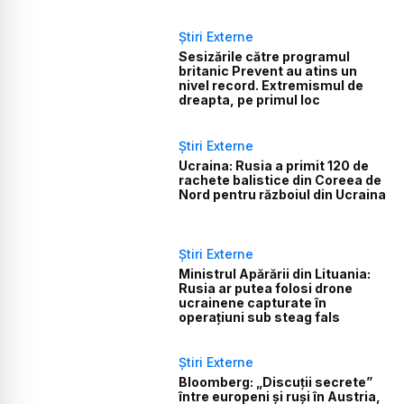
Știri Externe
Sesizările către programul
britanic Prevent au atins un
nivel record. Extremismul de
dreapta, pe primul loc
Știri Externe
Ucraina: Rusia a primit 120 de
rachete balistice din Coreea de
Nord pentru războiul din Ucraina
Știri Externe
Ministrul Apărării din Lituania:
Rusia ar putea folosi drone
ucrainene capturate în
operațiuni sub steag fals
Știri Externe
Bloomberg: „Discuții secrete”
între europeni și ruși în Austria,