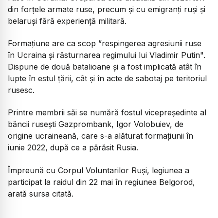
din forţele armate ruse, precum şi cu emigranţi ruşi şi
belaruşi fără experienţă militară.
Formaţiune are ca scop ”respingerea agresiunii ruse
în Ucraina şi răsturnarea regimului lui Vladimir Putin".
Dispune de două batalioane şi a fost implicată atât în
lupte în estul ţării, cât şi în acte de sabotaj pe teritoriul
rusesc.
Printre membrii săi se numără fostul vicepreşedinte al
băncii ruseşti Gazprombank, Igor Volobuiev, de
origine ucraineană, care s-a alăturat formaţiunii în
iunie 2022, după ce a părăsit Rusia.
Împreună cu Corpul Voluntarilor Ruşi, legiunea a
participat la raidul din 22 mai în regiunea Belgorod,
arată sursa citată.