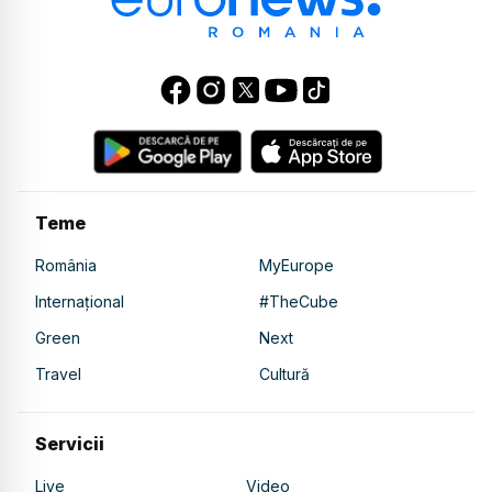
Teme
România
MyEurope
Internațional
#TheCube
Green
Next
Travel
Cultură
Servicii
Live
Video