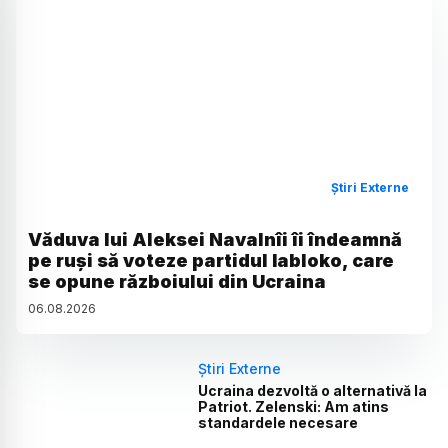
Știri Externe
Văduva lui Aleksei Navalnîi îi îndeamnă
pe ruși să voteze partidul Iabloko, care
se opune războiului din Ucraina
06
.
08
.
2026
Știri Externe
Ucraina dezvoltă o alternativă la
Patriot. Zelenski: Am atins
standardele necesare