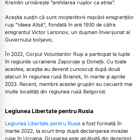
Kremlin urmăreşte ”anihilarea ruşilor ca etnie”.
Aceștia susțin că sunt moştenitorii mişcării emigranţilor
ruşi "Ideea Albă", fondată în anii 1930 de către
emigrantul Victor Larionov, un duşman înverşunat al
Guvernului bolşevic.
În 2022, Corpul Voluntarilor Ruşi a participat la lupte
în regiunile ucrainene Zaporojie şi Doneţk. Cu toate
acestea, aceștia au devenit cunoscuți după două
atacuri în regiunea rusă Briansk, în martie şi aprilie
2023. Recent, membrii acestei grupări au cecuerit mai
multe localități din regiunea rusă Belgorod.
Legiunea Libertate pentru Rusia
Legiunea Libertate pentru Rusia
a fost formată în
martie 2022, la scurt timp după declanșarea invaziei
ruse în Ucraina. Gruparea este alcătuită din dezertori