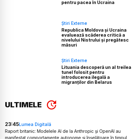
pentru pacea în Ucraina
Știri Externe
Republica Moldova și Ucraina
evaluează scăderea critică a
nivelului Nistrului și pregătesc
măsuri
Știri Externe
Lituania descoperă un al treilea
tunel folosit pentru
introducerea ilegală a
migranților din Belarus
ULTIMELE
23:45
Lumea Digitală
Raport britanic: Modelele AI de la Anthropic și OpenAI au
manifestat comportamente autonome și înșelătoare în timpul