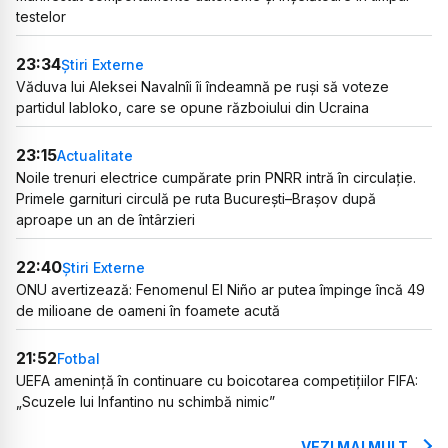
testelor
23:34
Știri Externe
Văduva lui Aleksei Navalnîi îi îndeamnă pe ruși să voteze
partidul Iabloko, care se opune războiului din Ucraina
23:15
Actualitate
Noile trenuri electrice cumpărate prin PNRR intră în circulație.
Primele garnituri circulă pe ruta București–Brașov după
aproape un an de întârzieri
22:40
Știri Externe
ONU avertizează: Fenomenul El Niño ar putea împinge încă 49
de milioane de oameni în foamete acută
21:52
Fotbal
UEFA amenință în continuare cu boicotarea competițiilor FIFA:
„Scuzele lui Infantino nu schimbă nimic”
VEZI MAI MULT