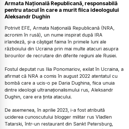
Armata Naţională Republicană, responsabilă
pentru atacul în care a murit fiica ideologului
Aleksandr Dughin
Potrivit EFE, Armata Naţională Republicană (NRA,
acronim în rusă), un nume inspirat după IRA
irlandeză, şi-a câştigat faima în primele luni ale
războiului din Ucraina prin mai multe atacuri asupra
birourilor de recrutare din diferite regiuni ale Rusiei.
Fostul deputat rus Ilia Ponomariov, exilat în Ucraina, a
afirmat că NRA a comis în august 2022 atentatul cu
bombă care a ucis-o pe Daria Dughina, fiica unuia
dintre ideologii ultranaţionalismului rus, Aleksandr
Dughin, care era ţinta atacului.
De asemenea, în aprilie 2023, i-a fost atribuită
uciderea cunoscutului blogger militar rus Vladlen
Tatarski, într-un restaurant din Sankt Petersburg,