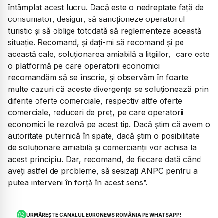
întâmplat acest lucru. Dacă este o nedreptate față de
consumator, desigur, să sancționeze operatorul
turistic și să oblige totodată să reglementeze această
situație. Recomand, și dați-mi să recomand și pe
această cale, soluționarea amiabilă a litgiilor, care este
o platformă pe care operatorii economici
recomandăm să se înscrie, și observăm în foarte
multe cazuri că aceste divergențe se soluționează prin
diferite oferte comerciale, respectiv altfe oferte
comerciale, reduceri de preț, pe care operatorii
economici le rezolvă pe acest tip. Dacă știm că avem o
autoritate puternică în spate, dacă știm o posibilitate
de soluționare amiabilă și comercianții vor achisa la
acest principiu. Dar, recomand, de fiecare dată când
aveți astfel de probleme, să sesizați ANPC pentru a
putea interveni în forță în acest sens”.
URMĂREȘTE CANALUL EURONEWS ROMÂNIA PE WHATSAPP!