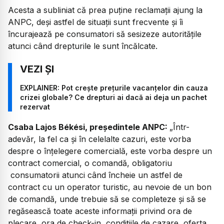
Acesta a subliniat că prea puține reclamații ajung la
ANPC, deși astfel de situații sunt frecvente și îi
încurajează pe consumatori să sesizeze autoritățile
atunci când drepturile le sunt încălcate.
EXPLAINER: Pot crește prețurile vacanțelor din cauza
crizei globale? Ce drepturi ai dacă ai deja un pachet
rezervat
Csaba Lajos Békési, președintele ANPC:
„
Într-
adevăr, la fel ca și în celelalte cazuri, este vorba
despre o înțelegere comercială, este vorba despre un
contract comercial, o comandă, obligatoriu
consumatorii atunci când încheie un astfel de
contract cu un operator turistic, au nevoie de un bon
de comandă, unde trebuie să se completeze și să se
regăsească toate aceste informații privind ora de
plecare, ora de check-in, condițiile de cazare, oferta