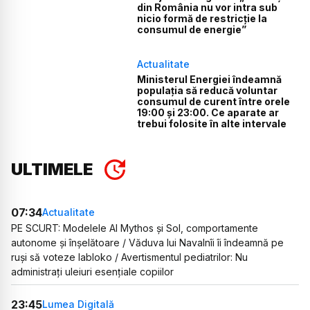
din România nu vor intra sub
nicio formă de restricție la
consumul de energie”
Actualitate
Ministerul Energiei îndeamnă
populația să reducă voluntar
consumul de curent între orele
19:00 și 23:00. Ce aparate ar
trebui folosite în alte intervale
ULTIMELE
07:34
Actualitate
PE SCURT: Modelele AI Mythos și Sol, comportamente
autonome și înșelătoare / Văduva lui Navalnîi îi îndeamnă pe
ruși să voteze Iabloko / Avertismentul pediatrilor: Nu
administrați uleiuri esențiale copiilor
23:45
Lumea Digitală