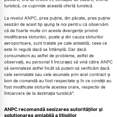
turistică, ce cuprinde această ofertă turistică.
La nivelul ANPC, prea puține, din păcate, prea puține
sesizări de acest tip ajung la noi pentru că observăm
că de foarte multe ori aceste divergențe privind
modificarea sloturilor, poate și din cauza sloturilor
aeroportoare, sunt tratate pe cale amiabilă, ceea ce
este în regulă dacă se întâmplă. Dar dacă
consumatorii au astfel de probleme, astfel de
observații, eu personal îi încurajez să vină către ANPC
să semnaleze astfel încât să putem să verificăm dacă
cele semnalate sau cele asumate prin acel contract și
bon de comandă au fost respectate și în ce condiții au
fost modificate sloturile acestea orare, respectiv de
întoarcere de la destinația turistică”.
ANPC recomandă sesizarea autorităților și
soluționarea amiabilă a litigiilor