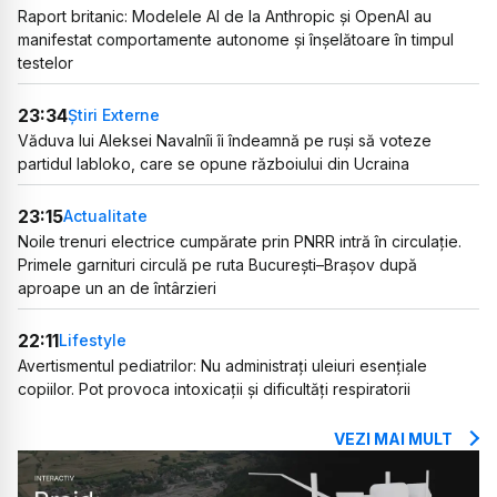
Raport britanic: Modelele AI de la Anthropic și OpenAI au
manifestat comportamente autonome și înșelătoare în timpul
testelor
23:34
Știri Externe
Văduva lui Aleksei Navalnîi îi îndeamnă pe ruși să voteze
partidul Iabloko, care se opune războiului din Ucraina
23:15
Actualitate
Noile trenuri electrice cumpărate prin PNRR intră în circulație.
Primele garnituri circulă pe ruta București–Brașov după
aproape un an de întârzieri
22:11
Lifestyle
Avertismentul pediatrilor: Nu administrați uleiuri esențiale
copiilor. Pot provoca intoxicații și dificultăți respiratorii
VEZI MAI MULT