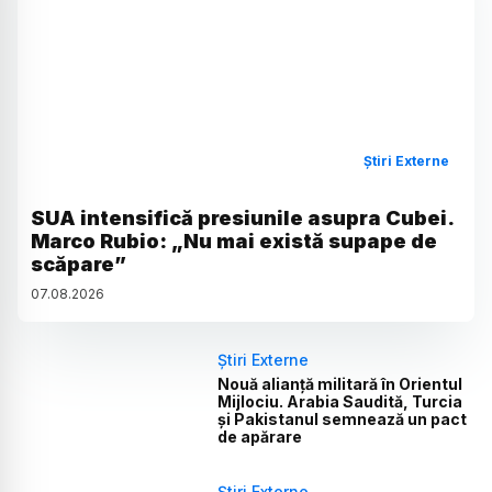
Știri Externe
SUA intensifică presiunile asupra Cubei.
Marco Rubio: „Nu mai există supape de
scăpare”
07
.
08
.
2026
Știri Externe
Nouă alianță militară în Orientul
Mijlociu. Arabia Saudită, Turcia
și Pakistanul semnează un pact
de apărare
Știri Externe