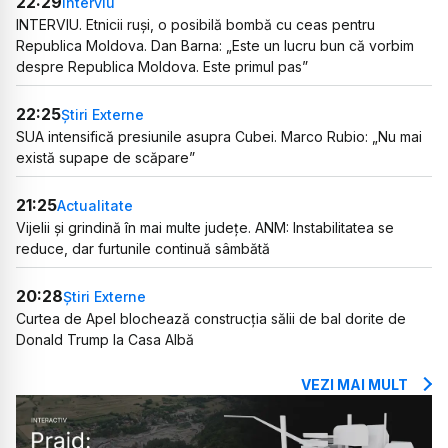
22:29
Interviu
INTERVIU. Etnicii ruși, o posibilă bombă cu ceas pentru
Republica Moldova. Dan Barna: „Este un lucru bun că vorbim
despre Republica Moldova. Este primul pas”
22:25
Știri Externe
SUA intensifică presiunile asupra Cubei. Marco Rubio: „Nu mai
există supape de scăpare”
21:25
Actualitate
Vijelii și grindină în mai multe județe. ANM: Instabilitatea se
reduce, dar furtunile continuă sâmbătă
20:28
Știri Externe
Curtea de Apel blochează construcția sălii de bal dorite de
Donald Trump la Casa Albă
VEZI MAI MULT