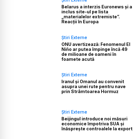
Belarus a interzis Euronews și a
inclus site-ul pe lista
„materialelor extremiste”.
Reacții în Europa
Știri Externe
ONU avertizează: Fenomenul El
Niño ar putea împinge încă 49
de milioane de oameni în
foamete acută
Știri Externe
Iranul și Omanul au convenit
asupra unei rute pentru nave
prin Strâmtoarea Hormuz
Știri Externe
Beijingul introduce noi măsuri
economice împotriva SUA și
înăsprește controalele la export