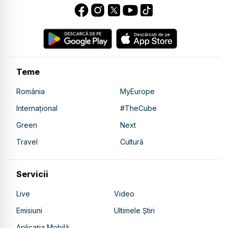
Teme
România
MyEurope
Internațional
#TheCube
Green
Next
Travel
Cultură
Servicii
Live
Video
Emisiuni
Ultimele Știri
Aplicația Mobilă