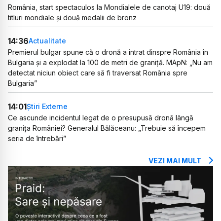
România, start spectaculos la Mondialele de canotaj U19: două
titluri mondiale și două medalii de bronz
14:36
Actualitate
Premierul bulgar spune că o dronă a intrat dinspre România în
Bulgaria și a explodat la 100 de metri de graniță. MApN: „Nu am
detectat niciun obiect care să fi traversat România spre
Bulgaria”
14:01
Știri Externe
Ce ascunde incidentul legat de o presupusă dronă lângă
granița României? Generalul Bălăceanu: „Trebuie să începem
seria de întrebări”
VEZI MAI MULT