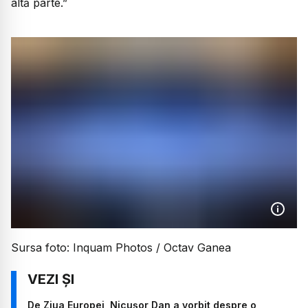
altă parte.”
Sursa foto: Inquam Photos / Octav Ganea
De Ziua Europei, Nicușor Dan a vorbit despre o