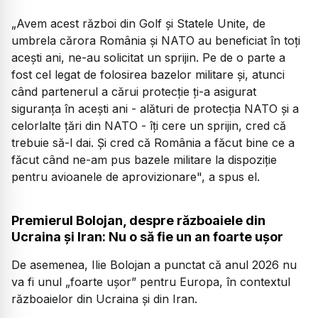
„Avem acest război din Golf şi Statele Unite, de
umbrela cărora România şi NATO au beneficiat în toţi
aceşti ani, ne-au solicitat un sprijin. Pe de o parte a
fost cel legat de folosirea bazelor militare şi, atunci
când partenerul a cărui protecţie ţi-a asigurat
siguranţa în aceşti ani - alături de protecţia NATO şi a
celorlalte ţări din NATO - îţi cere un sprijin, cred că
trebuie să-l dai. Şi cred că România a făcut bine ce a
făcut când ne-am pus bazele militare la dispoziţie
pentru avioanele de aprovizionare", a spus el.
Premierul Bolojan, despre războaiele din
Ucraina și Iran: Nu o să fie un an foarte ușor
De asemenea, Ilie Bolojan a punctat că anul 2026 nu
va fi unul „foarte uşor” pentru Europa, în contextul
războaielor din Ucraina şi din Iran.