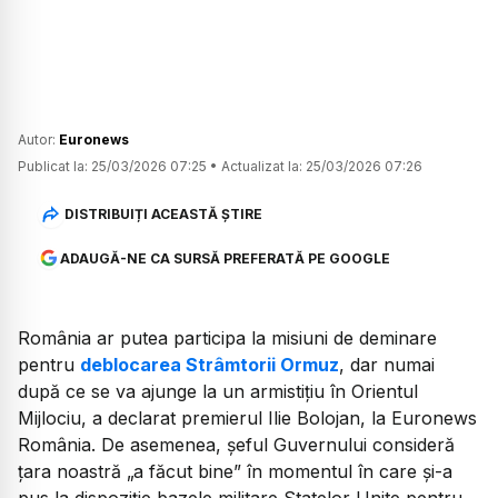
Autor:
Euronews
Publicat la:
25/03/2026 07:25
•
Actualizat la:
25/03/2026 07:26
DISTRIBUIȚI ACEASTĂ ȘTIRE
ADAUGĂ-NE CA SURSĂ PREFERATĂ PE GOOGLE
România ar putea participa la misiuni de deminare
pentru
deblocarea Strâmtorii Ormuz
, dar numai
după ce se va ajunge la un armistiţiu în Orientul
Mijlociu, a declarat premierul Ilie Bolojan, la Euronews
România. De asemenea, șeful Guvernului consideră
țara noastră „a făcut bine” în momentul în care și-a
pus la dispoziție bazele militare Statelor Unite pentru