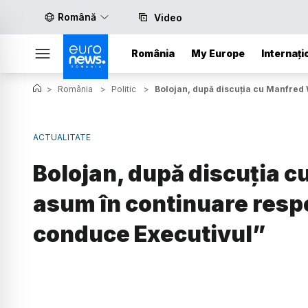
Română
Video
România
My Europe
Internați
>
România
>
Politic
>
Bolojan, după discuția cu Manfred 
ACTUALITATE
Bolojan, după discuția 
asum în continuare respo
conduce Executivul”