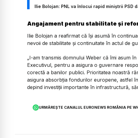
Ilie Bolojan: PNL va înlocui rapid miniștrii PS
Angajament pentru stabilitate și ref
Ilie Bolojan a reafirmat că își asumă în contin
nevoii de stabilitate și continuitate în actul de 
„I-am transmis domnului Weber că îmi asum în 
Executivul, pentru a asigura o guvernare respo
corectă a banilor publici. Prioritatea noastră 
asigura absorbția fondurilor europene, astfel î
depind investiții importante în infrastructură, să
URMĂREȘTE CANALUL EURONEWS ROMÂNIA PE W