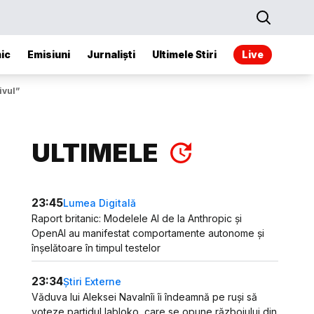
ic
Emisiuni
Jurnaliști
Ultimele Stiri
Live
ivul”
ULTIMELE
23:45
Lumea Digitală
Raport britanic: Modelele AI de la Anthropic și
OpenAI au manifestat comportamente autonome și
înșelătoare în timpul testelor
23:34
Știri Externe
Văduva lui Aleksei Navalnîi îi îndeamnă pe ruși să
voteze partidul Iabloko, care se opune războiului din