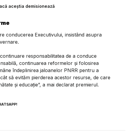
D dacă aceștia demisionează
orme
uare conducerea Executivului, insistând asupra
guvernare.
continuare responsabilitatea de a conduce
nsabilă, continuarea reformelor și folosirea
rămâne îndeplinirea jaloanelor PNRR pentru a
ncât să evităm pierderea acestor resurse, de care
nătate și educație”,
a mai declarat premierul.
HATSAPP!