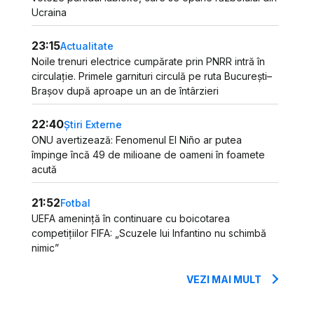
Ucraina
23:15
Actualitate
Noile trenuri electrice cumpărate prin PNRR intră în
circulație. Primele garnituri circulă pe ruta București–
Brașov după aproape un an de întârzieri
22:40
Știri Externe
ONU avertizează: Fenomenul El Niño ar putea
împinge încă 49 de milioane de oameni în foamete
acută
21:52
Fotbal
UEFA amenință în continuare cu boicotarea
competițiilor FIFA: „Scuzele lui Infantino nu schimbă
nimic”
VEZI MAI MULT