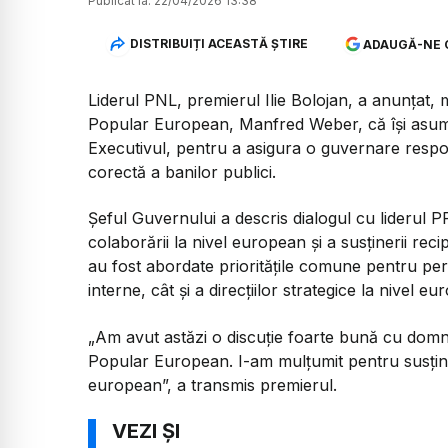
Publicat la:
22/04/2026 13:38
DISTRIBUIȚI ACEASTĂ ȘTIRE
ADAUGĂ-NE 
Liderul PNL, premierul Ilie Bolojan, a anunțat, m
Popular European, Manfred Weber, că își asumă
Executivul, pentru a asigura o guvernare respo
corectă a banilor publici.
Șeful Guvernului a descris dialogul cu liderul P
colaborării la nivel european și a susținerii recip
au fost abordate prioritățile comune pentru peri
interne, cât și a direcțiilor strategice la nivel e
„Am avut astăzi o discuție foarte bună cu domn
Popular European. I-am mulțumit pentru susțin
european”,
a transmis premierul.