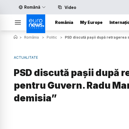
Română
Video
România
My Europe
Internați
>
România
>
Politic
>
PSD discută pașii după retragerea 
ACTUALITATE
PSD discută pașii după r
pentru Guvern. Radu Ma
demisia”