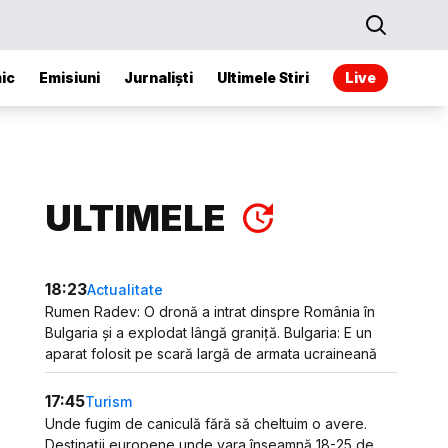
ic
Emisiuni
Jurnaliști
Ultimele Stiri
Live
ULTIMELE
18:23
Actualitate
Rumen Radev: O dronă a intrat dinspre România în
Bulgaria și a explodat lângă graniță. Bulgaria: E un
aparat folosit pe scară largă de armata ucraineană
17:45
Turism
Unde fugim de caniculă fără să cheltuim o avere.
Destinații europene unde vara înseamnă 18-25 de