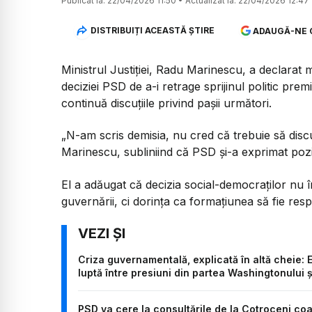
Publicat la:
22/04/2026 11:50
•
Actualizat la:
22/04/2026 12:47
DISTRIBUIȚI ACEASTĂ ȘTIRE
ADAUGĂ-NE 
Ministrul Justiției, Radu Marinescu, a declarat m
deciziei PSD de a-i retrage sprijinul politic premi
continuă discuțiile privind pașii următori.
„N-am scris demisia, nu cred că trebuie să dis
Marinescu, subliniind că PSD și-a exprimat poziț
El a adăugat că decizia social-democraților nu 
guvernării, ci dorința ca formațiunea să fie respe
Criza guvernamentală, explicată în altă cheie: E
luptă între presiuni din partea Washingtonului ș
PSD va cere la consultările de la Cotroceni coa