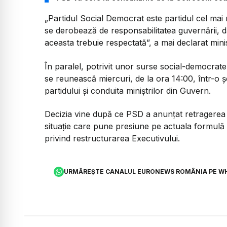
„
Partidul Social Democrat este partidul cel mai 
se derobează de responsabilitatea guvernării, dar
aceasta trebuie respectată
”, a mai declarat minis
În paralel, potrivit unor surse social-democra
se reunească miercuri, de la ora 14:00, într-o ședi
partidului și conduita miniștrilor din Guvern.
Decizia vine după ce PSD a anunțat retragerea sp
situație care pune presiune pe actuala formulă
privind restructurarea Executivului.
URMĂREȘTE CANALUL EURONEWS ROMÂNIA PE W