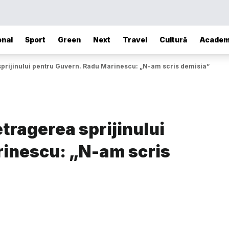
onal
Sport
Green
Next
Travel
Cultură
Academ
sprijinului pentru Guvern. Radu Marinescu: „N-am scris demisia”
etragerea sprijinului
rinescu: „N-am scris