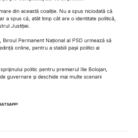
mare din această coaliție. Nu a spus niciodată că
 a spus că, atât timp cât are o identitate politică,
trul Justiției.
te, Biroul Permanent Național al PSD urmează să
nță online, pentru a stabili pașii politici ai
rijinului politic pentru premierul Ilie Bolojan,
 de guvernare și deschide mai multe scenarii
HATSAPP!