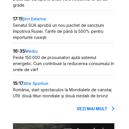
grade
17:11
Știri Externe
Senatul SUA aprobă un nou pachet de sancțiuni
împotriva Rusiei. Tarife de până la 500% pentru
importurile rusești
16:35
Mediu
Peste 150.000 de prosumatori ajută sistemul
energetic. Cum contribuie la reducerea consumului în
orele de vârf
15:17
Alte Sporturi
România, start spectaculos la Mondialele de canotaj
U19: două titluri mondiale și două medalii de bronz
VEZI MAI MULT