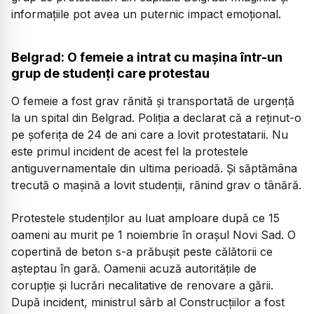
informațiile pot avea un puternic impact emoțional.
Belgrad: O femeie a intrat cu mașina într-un
grup de studenți care protestau
O femeie a fost grav rănită și transportată de urgență
la un spital din Belgrad. Poliția a declarat că a reținut-o
pe șoferița de 24 de ani care a lovit protestatarii. Nu
este primul incident de acest fel la protestele
antiguvernamentale din ultima perioadă. Și săptămâna
trecută o mașină a lovit studenții, rănind grav o tânără.
Protestele studenților au luat amploare după ce 15
oameni au murit pe 1 noiembrie în orașul Novi Sad. O
copertină de beton s-a prăbușit peste călătorii ce
așteptau în gară. Oamenii acuză autoritățile de
corupție și lucrări necalitative de renovare a gării.
După incident, ministrul sârb al Construcțiilor a fost