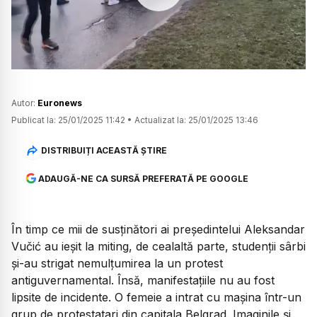
Watch
Autor:
Euronews
Publicat la:
25/01/2025 11:42
•
Actualizat la:
25/01/2025 13:46
DISTRIBUIȚI ACEASTĂ ȘTIRE
ADAUGĂ-NE CA SURSĂ PREFERATĂ PE GOOGLE
În timp ce mii de susținători ai președintelui Aleksandar
Vučić au ieșit la miting, de cealaltă parte, studenții sârbi
și-au strigat nemulțumirea la un protest
antiguvernamental. Însă, manifestațiile nu au fost
lipsite de incidente. O femeie a intrat cu mașina într-un
grup de protestatari din capitala Belgrad. Imaginile și