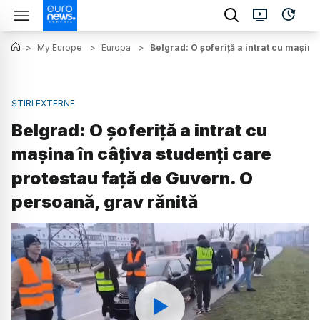
>
My Europe
>
Europa
>
Belgrad: O șoferiță a intrat cu mașina
ȘTIRI EXTERNE
Belgrad: O șoferiță a intrat cu
mașina în câțiva studenți care
protestau față de Guvern. O
persoană, grav rănită