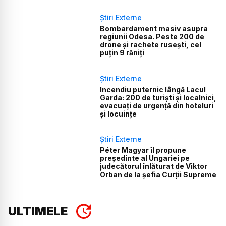
Știri Externe
Bombardament masiv asupra
regiunii Odesa. Peste 200 de
drone și rachete rusești, cel
puțin 9 răniți
Știri Externe
Incendiu puternic lângă Lacul
Garda: 200 de turiști și localnici,
evacuați de urgență din hoteluri
și locuințe
Știri Externe
Péter Magyar îl propune
președinte al Ungariei pe
judecătorul înlăturat de Viktor
Orban de la șefia Curții Supreme
ULTIMELE