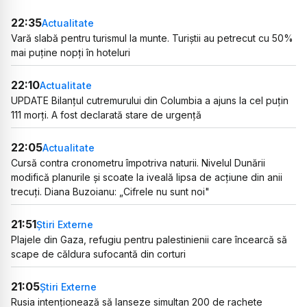
22:35
Actualitate
Vară slabă pentru turismul la munte. Turiștii au petrecut cu 50%
mai puține nopți în hoteluri
22:10
Actualitate
UPDATE Bilanțul cutremurului din Columbia a ajuns la cel puțin
111 morți. A fost declarată stare de urgență
22:05
Actualitate
Cursă contra cronometru împotriva naturii. Nivelul Dunării
modifică planurile și scoate la iveală lipsa de acțiune din anii
trecuți. Diana Buzoianu: „Cifrele nu sunt noi"
21:51
Știri Externe
Plajele din Gaza, refugiu pentru palestinienii care încearcă să
scape de căldura sufocantă din corturi
21:05
Știri Externe
Rusia intenționează să lanseze simultan 200 de rachete