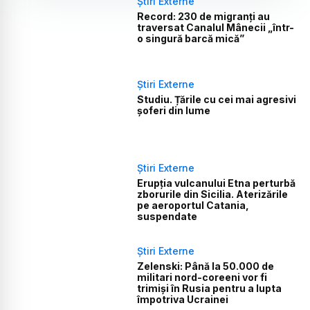
Știri Externe
Record: 230 de migranți au
traversat Canalul Mânecii „într-
o singură barcă mică”
Știri Externe
Studiu. Țările cu cei mai agresivi
șoferi din lume
Știri Externe
Erupția vulcanului Etna perturbă
zborurile din Sicilia. Aterizările
pe aeroportul Catania,
suspendate
Știri Externe
Zelenski: Până la 50.000 de
militari nord-coreeni vor fi
trimiși în Rusia pentru a lupta
împotriva Ucrainei