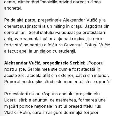
demis, alimentând îndoielile privind corectitudinea
anchetei.
Pe de altă parte, președintele Aleksandar Vučić și-a
chemat susținătorii la un miting în orașul Jagodina din
centrul țării. Șeful statului i-a acuzat pe protestatarii
antiguvernamentali că ar acționa la indicațiile unor
forțe străine pentru a înlătura Guvernul. Totuși, Vučić
a făcut apel la un dialog cu studenții.
Aleksandar Vučić, președintele Serbiei
: „Poporul
nostru știe, Serbia mea știe cum a fost atacată în
aceste zile, atacată atât din exterior, cât și din interior.
Poporul nostru știe când este momentul să se opună.”
Protestatarii nu au răspuns apelului președintelui.
Liderul sârb a anunțat, de asemenea, formarea unei
mișcări politice naționale în stilul președintelui rus
Vladikir Putin, care să asigure dominația forțelor