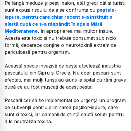
Pe lângă meduze și pești-balon, atât grecii cât și turiștii
sunt expuși riscului de a se confrunta cu
peștele-
iepure, pentru care chiar recent s-a instituit o
alertă după ce s-a răspândit în apele Mării
Mediteranene
, în aproprierea mai multor insule.
Acesta este toxic și nu trebuie consumat sub nicio
formă, deoarece conține o neurotoxină extrem de
periculoasă pentru organism.
Această specie invazivă de pește afectează industria
pescuitului din Cipru și Grecia. Nu doar pescarii sunt
afectați, mai mulți turiști au ajuns la spital cu răni grave
după ce au fost mușcați de acest pește.
Pescarii cer să fie implementat de urgență un program
de subvenții pentru eliminarea peștilor-iepure, care
sunt și toxici, iar oamenii de știință caută soluții pentru
a le neutraliza toxina.