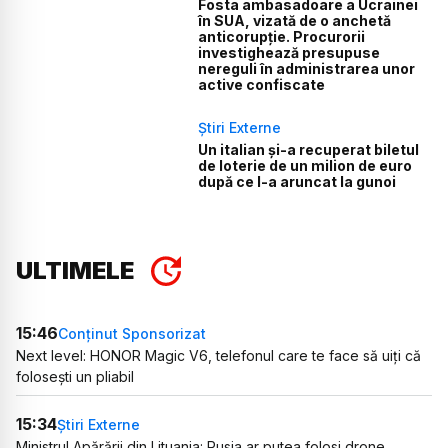
Fosta ambasadoare a Ucrainei
în SUA, vizată de o anchetă
anticorupție. Procurorii
investighează presupuse
nereguli în administrarea unor
active confiscate
Știri Externe
Un italian și-a recuperat biletul
de loterie de un milion de euro
după ce l-a aruncat la gunoi
ULTIMELE
15:46
Conținut Sponsorizat
Next level: HONOR Magic V6, telefonul care te face să uiți că
folosești un pliabil
15:34
Știri Externe
Ministrul Apărării din Lituania: Rusia ar putea folosi drone