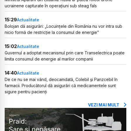
ucrainene capturate în operațiuni sub steag fals
15:29
Actualitate
Bolojan dă asigurări: „Locuințele din România nu vor intra sub
nicio formă de restricție la consumul de energie”
15:02
Actualitate
Guvernul a adoptat mecanismul prin care Transelectrica poate
limita consumul de energie al marilor companii
14:40
Actualitate
De ce nu se mai vând, deocamdată, Colebil și Panzcebil în
farmacii. Producătorul dă asigurări că medicamentele sunt
sigure pentru pacienți
VEZI MAI MULT