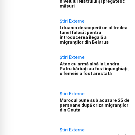
nivelului Nistrului și pregătesc
măsuri
Știri Externe
Lituania descoperă un al treilea
tunel folosit pentru
introducerea ilegală a
migranților din Belarus
Știri Externe
Atac cu armă albă la Londra.
Patru bărbați au fost înjunghiați,
o femeie a fost arestată
Știri Externe
Marocul pune sub acuzare 25 de
persoane după criza migranților
din Ceuta
Știri Externe