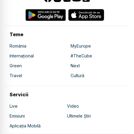
Teme
România
MyEurope
Internațional
#TheCube
Green
Next
Travel
Cultură
Servicii
Live
Video
Emisiuni
Ultimele Știri
Aplicația Mobilă