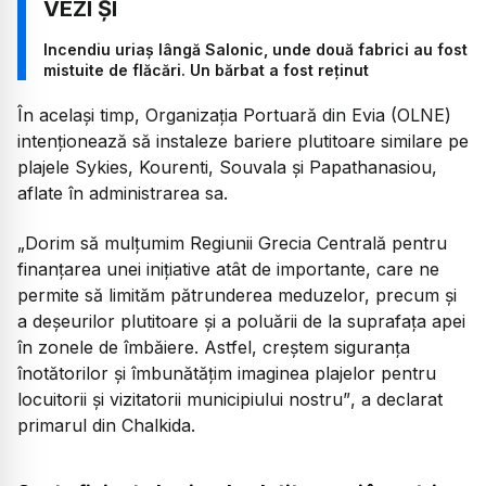
Incendiu uriaș lângă Salonic, unde două fabrici au fost
mistuite de flăcări. Un bărbat a fost reținut
În același timp, Organizația Portuară din Evia (OLNE)
intenționează să instaleze bariere plutitoare similare pe
plajele Sykies, Kourenti, Souvala și Papathanasiou,
aflate în administrarea sa.
„Dorim să mulțumim Regiunii Grecia Centrală pentru
finanțarea unei inițiative atât de importante, care ne
permite să limităm pătrunderea meduzelor, precum și
a deșeurilor plutitoare și a poluării de la suprafața apei
în zonele de îmbăiere. Astfel, creștem siguranța
înotătorilor și îmbunătățim imaginea plajelor pentru
locuitorii și vizitatorii municipiului nostru”
, a declarat
primarul din Chalkida.