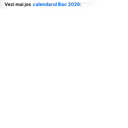
Vezi mai jos
calendarul Bac 2026
:
29 iunie 2026 - Limba și literatura română
1 iulie 2026 - Proba obligatorie a profilului
2 iulie 2026 - Proba la alegere a profilului și
specializării
3 iulie 2026 - Limba și literatura maternă
7 iulie 2026 - Afișarea rezultatelor inițuale,
vizualizarea lucrărilor scrise și depunerea
contestațiilor (în intervalul orar 14:00 - 18:00)
8-9 iulie 2026 - Vizualizarea lucrărilor scrise și
depunerea contestațiilor
9-10 iulie 2026 - Soluționarea contestațiilor
13 iulie 2026 - Afișarea rezultatelor finale
URMĂREȘTE CANALUL EURONEWS ROMÂNIA PE WHATSAPP!