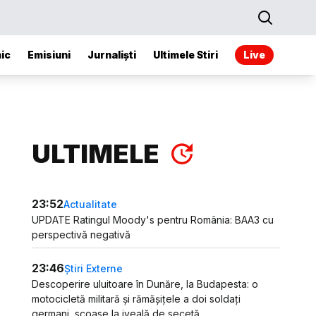
ic
Emisiuni
Jurnaliști
Ultimele Stiri
Live
ULTIMELE
23:52
Actualitate
UPDATE Ratingul Moody's pentru România: BAA3 cu
perspectivă negativă
23:46
Știri Externe
Descoperire uluitoare în Dunăre, la Budapesta: o
motocicletă militară și rămășițele a doi soldați
germani, scoase la iveală de secetă