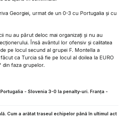
iva Georgiei, urmat de un 0-3 cu Portugalia și cu
rcii nu au părut deloc mai organizați și nu au
ecționerului. Însă avântul lor ofensiv și calitatea
mi de pe locul secund al grupei F. Montella a
a făcut ca Turcia să fie pe locul al doilea la EURO
" din faza grupelor.
 Portugalia - Slovenia 3-0 la penalty-uri. Franța -
ă. Cum a arătat traseul echipelor până în ultimul act