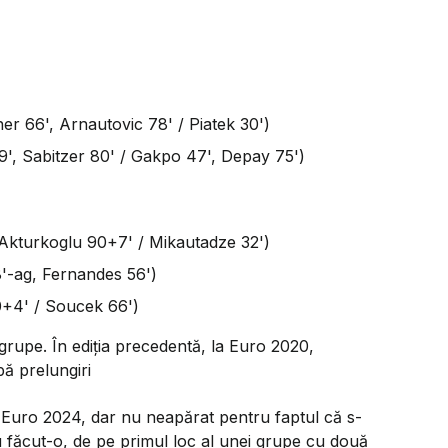
er 66', Arnautovic 78' / Piatek 30')
9', Sabitzer 80' / Gakpo 47', Depay 75')
, Akturkoglu 90+7' / Mikautadze 32')
8'-ag, Fernandes 56')
0+4' / Soucek 66')
rupe. În ediția precedentă, la Euro 2020,
upă prelungiri
la Euro 2024, dar nu neapărat pentru faptul că s-
au făcut-o, de pe primul loc al unei grupe cu două