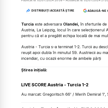
Publicat la:
02/07/2024 20:59
•
Actualizat la:
02/07/2024 21:2
DISTRIBUIȚI ACEASTĂ ȘTIRE
ADAUGĂ-NE 
Turcia
este adversara
Olandei,
în sferturile de
Austria, La Leipzig, locul în care selecționerul A
pentru că el a pregătit echipa locală de mai multe
Austria - Turcia s-a terminat 1-2. Turcii au desc
reușit apoi dubla în minutul 59. Austriecii au ma
incendiar, cu ocazii enorme de ambele părți
Știrea inițială:
LIVE SCORE Austria - Turcia 1-2
Au marcat: Gregoritsch 66' / Merih Demiral 1', 