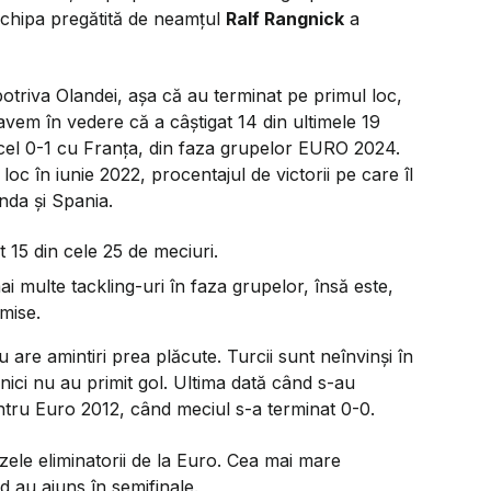
echipa pregătită de neamțul
Ralf Rangnick
a
potriva Olandei, așa că au terminat pe primul loc,
vem în vedere că a câștigat 14 din ultimele 19
 acel 0-1 cu Franța, din faza grupelor EURO 2024.
loc în iunie 2022, procentajul de victorii pe care îl
nda și Spania.
 15 din cele 25 de meciuri.
 multe tackling-uri în faza grupelor, însă este,
omise.
are amintiri prea plăcute. Turcii sunt neînvinși în
 nici nu au primit gol. Ultima dată când s-au
pentru Euro 2012, când meciul s-a terminat 0-0.
fazele eliminatorii de la Euro. Cea mai mare
d au ajuns în semifinale.