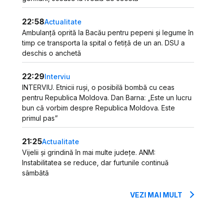
22:58
Actualitate
Ambulanță oprită la Bacău pentru pepeni și legume în
timp ce transporta la spital o fetiță de un an. DSU a
deschis o anchetă
22:29
Interviu
INTERVIU. Etnicii ruși, o posibilă bombă cu ceas
pentru Republica Moldova. Dan Barna: „Este un lucru
bun că vorbim despre Republica Moldova. Este
primul pas”
21:25
Actualitate
Vijelii și grindină în mai multe județe. ANM:
Instabilitatea se reduce, dar furtunile continuă
sâmbătă
VEZI MAI MULT