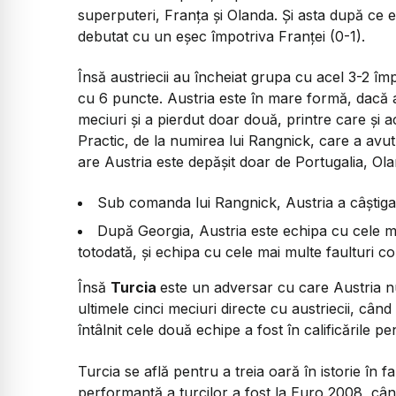
superputeri, Franța și Olanda. Și asta după ce 
debutat cu un eșec împotriva Franței (0-1).
Însă austriecii au încheiat grupa cu acel 3-2 îm
cu 6 puncte. Austria este în mare formă, dacă a
meciuri și a pierdut doar două, printre care și
Practic, de la numirea lui Rangnick, care a avut 
are Austria este depășit doar de Portugalia, Ola
Sub comanda lui Rangnick, Austria a câștigat
După Georgia, Austria este echipa cu cele mai
totodată, și echipa cu cele mai multe faulturi c
Însă
Turcia
este un adversar cu care Austria nu 
ultimele cinci meciuri directe cu austriecii, când
întâlnit cele două echipe a fost în calificările 
Turcia se află pentru a treia oară în istorie în 
performanță a turcilor a fost la Euro 2008, cân