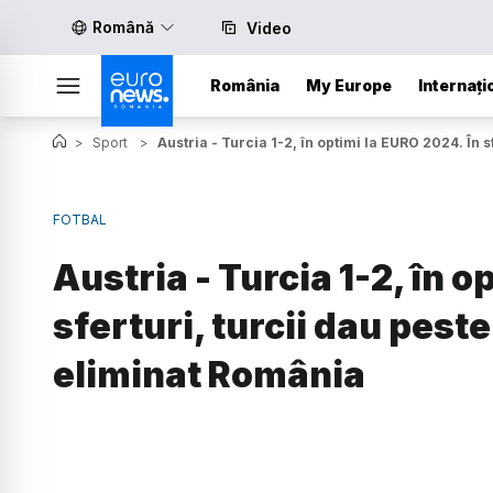
Română
Video
România
My Europe
Internați
>
Sport
>
Austria - Turcia 1-2, în optimi la EURO 2024. În 
FOTBAL
Austria - Turcia 1-2, în o
sferturi, turcii dau pest
eliminat România