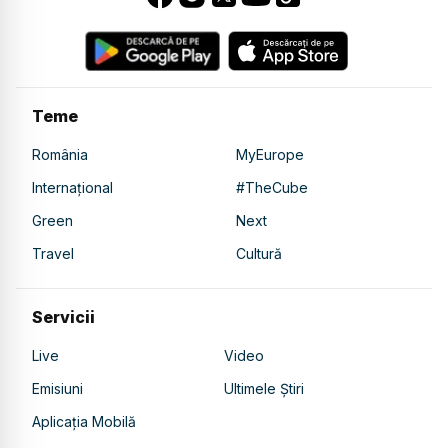
Teme
România
MyEurope
Internațional
#TheCube
Green
Next
Travel
Cultură
Servicii
Live
Video
Emisiuni
Ultimele Știri
Aplicația Mobilă