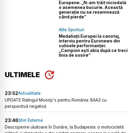
Europene: „N-am trăit niciodată
o asemenea bucurie. Această
generație nu se resemnează
când pierde”
Alte Sporturi
Medaliații Europei la canotaj,
interviu pentru Euronews din
culisele performanței:
„Campion ești abia după ce treci
linia de sosire”
ULTIMELE
23:52
Actualitate
UPDATE Ratingul Moody's pentru România: BAA3 cu
perspectivă negativă
23:46
Știri Externe
Descoperire uluitoare în Dunăre, la Budapesta: o motocicletă