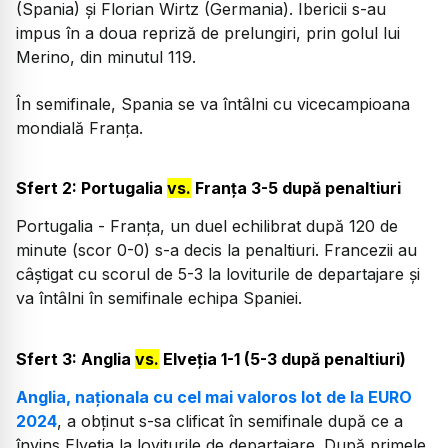
(Spania) și Florian Wirtz (Germania). Ibericii s-au
impus în a doua repriză de prelungiri, prin golul lui
Merino, din minutul 119.
În semifinale, Spania se va întâlni cu vicecampioana
mondială Franța.
Sfert 2: Portugalia
vs.
Franța 3-5 după penaltiuri
Portugalia - Franța, un duel echilibrat după 120 de
minute (scor 0-0) s-a decis la penaltiuri. Francezii au
câștigat cu scorul de 5-3 la loviturile de departajare și
va întâlni în semifinale echipa Spaniei.
Sfert 3: Anglia
vs.
Elveția 1-1 (5-3 după penaltiuri)
Anglia, naționala cu cel mai valoros lot de la EURO
2024
, a obținut s-sa clificat în semifinale după ce a
învins Elveția la loviturile de departajare. După primele