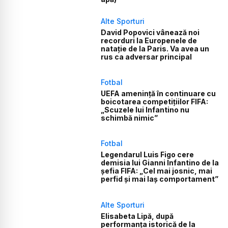
Alte Sporturi
David Popovici vânează noi
recorduri la Europenele de
natație de la Paris. Va avea un
rus ca adversar principal
Fotbal
UEFA amenință în continuare cu
boicotarea competițiilor FIFA:
„Scuzele lui Infantino nu
schimbă nimic”
Fotbal
Legendarul Luis Figo cere
demisia lui Gianni Infantino de la
șefia FIFA: „Cel mai josnic, mai
perfid și mai laș comportament”
Alte Sporturi
Elisabeta Lipă, după
performanța istorică de la