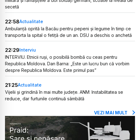
militară și rămășițele a doi soldați germani, scoase la iveală de
secetă
22:58
Actualitate
Ambulanță oprită la Bacău pentru pepeni și legume în timp ce
transporta la spital o fetiță de un an. DSU a deschis o anchetă
22:29
Interviu
INTERVIU. Etnicii ruși, o posibilă bombă cu ceas pentru
Republica Moldova. Dan Barna: „Este un lucru bun că vorbim
despre Republica Moldova. Este primul pas”
21:25
Actualitate
Vijelii și grindină în mai multe județe. ANM: Instabilitatea se
reduce, dar furtunile continuă sâmbătă
VEZI MAI MULT