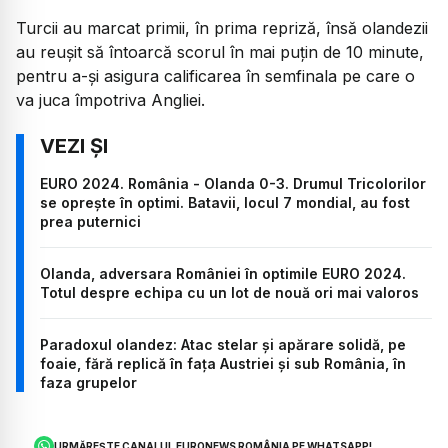
Turcii au marcat primii, în prima repriză, însă olandezii
au reușit să întoarcă scorul în mai puțin de 10 minute,
pentru a-și asigura calificarea în semfinala pe care o
va juca împotriva Angliei.
EURO 2024. România - Olanda 0-3. Drumul Tricolorilor
se oprește în optimi. Batavii, locul 7 mondial, au fost
prea puternici
Olanda, adversara României în optimile EURO 2024.
Totul despre echipa cu un lot de nouă ori mai valoros
Paradoxul olandez: Atac stelar și apărare solidă, pe
foaie, fără replică în fața Austriei și sub România, în
faza grupelor
URMĂREȘTE CANALUL EURONEWS ROMÂNIA PE WHATSAPP!