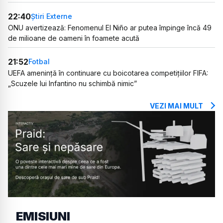
22:40
Știri Externe
ONU avertizează: Fenomenul El Niño ar putea împinge încă 49
de milioane de oameni în foamete acută
21:52
Fotbal
UEFA amenință în continuare cu boicotarea competițiilor FIFA:
„Scuzele lui Infantino nu schimbă nimic”
VEZI MAI MULT
EMISIUNI