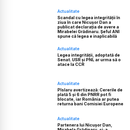
Actualitate
Scandal cu legea integrității în
ziua în care Nicușor Dan a
publicat declarația de avere a
Mirabelei Grădinaru. Șeful ANI
spune că legea e inaplicabilă
Actualitate
Legea integrității, adoptată de
Senat. USR și PNL ar urma să o
atace la CCR
Actualitate
Pîslaru avertizează: Cererile de
plată 5 și 6 din PNRR pot fi
blocate, iar România ar putea
returna bani Comisiei Europene
Actualitate
Partenera lui Nicușor Dan,
Mirabela Grădinaru, și-a