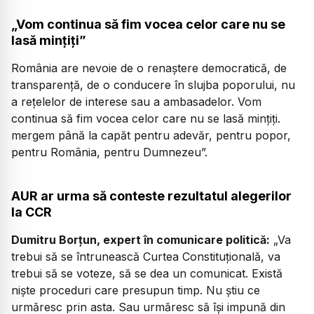
„Vom continua să fim vocea celor care nu se
lasă mințiți”
România are nevoie de o renaștere democratică, de
transparență, de o conducere în slujba poporului, nu
a rețelelor de interese sau a ambasadelor. Vom
continua să fim vocea celor care nu se lasă mințiți.
mergem până la capăt pentru adevăr, pentru popor,
pentru România, pentru Dumnezeu”.
AUR ar urma să conteste rezultatul alegerilor
la CCR
Dumitru Borțun, expert în comunicare politică:
„Va
trebui să se întrunească Curtea Constituțională, va
trebui să se voteze, să se dea un comunicat. Există
niște proceduri care presupun timp. Nu știu ce
urmăresc prin asta. Sau urmăresc să își impună din