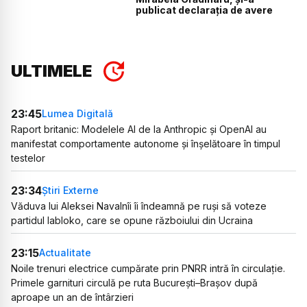
publicat declarația de avere
ULTIMELE
23:45
Lumea Digitală
Raport britanic: Modelele AI de la Anthropic și OpenAI au
manifestat comportamente autonome și înșelătoare în timpul
testelor
23:34
Știri Externe
Văduva lui Aleksei Navalnîi îi îndeamnă pe ruși să voteze
partidul Iabloko, care se opune războiului din Ucraina
23:15
Actualitate
Noile trenuri electrice cumpărate prin PNRR intră în circulație.
Primele garnituri circulă pe ruta București–Brașov după
aproape un an de întârzieri