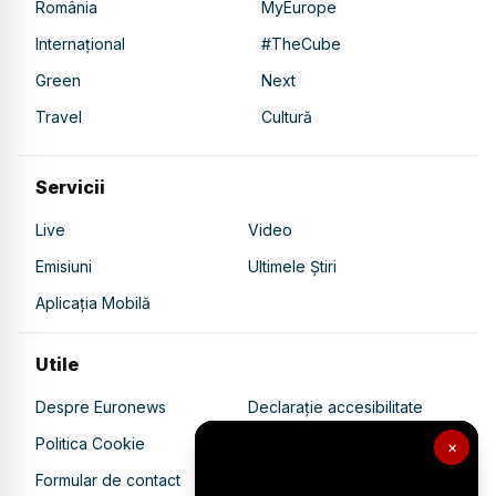
România
MyEurope
Internațional
#TheCube
Green
Next
Travel
Cultură
Servicii
Live
Video
Emisiuni
Ultimele Știri
Aplicația Mobilă
Utile
Despre Euronews
Declarație accesibilitate
Politica Cookie
Politica de confidențialitate
×
Formular de contact
Transparență în utilizarea AI