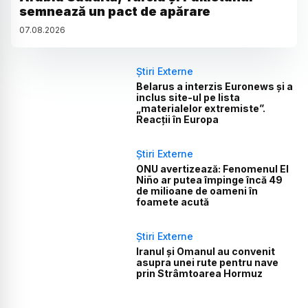
semnează un pact de apărare
07
.
08
.
2026
Știri Externe
Belarus a interzis Euronews și a
inclus site-ul pe lista
„materialelor extremiste”.
Reacții în Europa
Știri Externe
ONU avertizează: Fenomenul El
Niño ar putea împinge încă 49
de milioane de oameni în
foamete acută
Știri Externe
Iranul și Omanul au convenit
asupra unei rute pentru nave
prin Strâmtoarea Hormuz