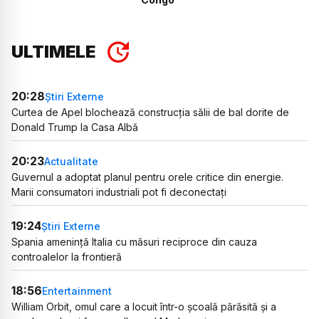
ULTIMELE
20:28
Știri Externe
Curtea de Apel blochează construcția sălii de bal dorite de
Donald Trump la Casa Albă
20:23
Actualitate
Guvernul a adoptat planul pentru orele critice din energie.
Marii consumatori industriali pot fi deconectați
19:24
Știri Externe
Spania amenință Italia cu măsuri reciproce din cauza
controalelor la frontieră
18:56
Entertainment
William Orbit, omul care a locuit într-o școală părăsită și a