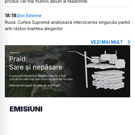
produs cel mai frumos album al Madonnei
18:18
Știri Externe
Rusia: Curtea Supremă analizează interzicerea singurului partid
anti-război înaintea alegerilor
VEZI MAI MULT
EMISIUNI