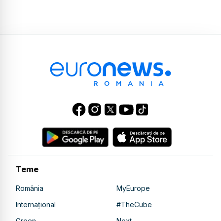
Teme
România
MyEurope
Internațional
#TheCube
Green
Next