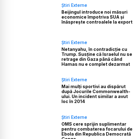
Știri Externe
Beijingul introduce noi măsuri
economice împotriva SUA și
înăsprește controalele la export
Știri Externe
Netanyahu, în contradicție cu
Trump. Susține că Israelul nu se
retrage din Gaza până când
Hamas nu e complet dezarmat
Știri Externe
Mai mulți sportivi au dispărut
după Jocurile Commonwealth-
ului. Un incident similar a avut
loc în 2014
Știri Externe
OMS cere sprijin suplimentar
pentru combaterea focarului de
Ebola din Republica Democrată
Congo