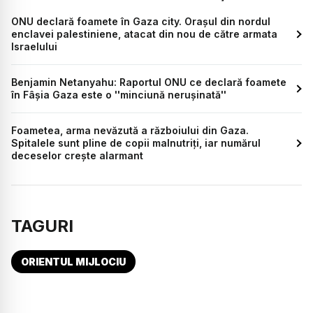
ONU declară foamete în Gaza city. Orașul din nordul
enclavei palestiniene, atacat din nou de către armata
Israelului
Benjamin Netanyahu: Raportul ONU ce declară foamete
în Fâșia Gaza este o ''minciună nerușinată''
Foametea, arma nevăzută a războiului din Gaza.
Spitalele sunt pline de copii malnutriți, iar numărul
deceselor crește alarmant
TAGURI
ORIENTUL MIJLOCIU