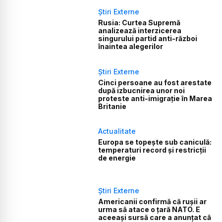
Știri Externe
Rusia: Curtea Supremă
analizează interzicerea
singurului partid anti-război
înaintea alegerilor
Știri Externe
Cinci persoane au fost arestate
după izbucnirea unor noi
proteste anti-imigrație în Marea
Britanie
Actualitate
Europa se topește sub caniculă:
temperaturi record și restricții
de energie
Știri Externe
Americanii confirmă că rușii ar
urma să atace o țară NATO. E
aceeași sursă care a anunțat că