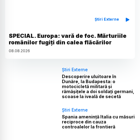
Știri Externe
SPECIAL. Europa: vară de foc. Mărturiile
românilor fugiți din calea flăcărilor
08
.
08
.
2026
Știri Externe
Descoperire uluitoare în
Dunăre, la Budapesta: o
motocicletă militară și
rămășițele a doi soldați germani,
scoase la iveală de secetă
Știri Externe
Spania amenință Italia cu măsuri
reciproce din cauza
controalelor la frontieră