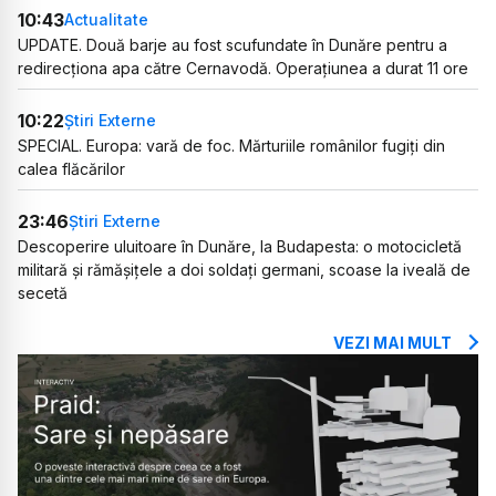
10:43
Actualitate
UPDATE. Două barje au fost scufundate în Dunăre pentru a
redirecționa apa către Cernavodă. Operațiunea a durat 11 ore
10:22
Știri Externe
SPECIAL. Europa: vară de foc. Mărturiile românilor fugiți din
calea flăcărilor
23:46
Știri Externe
Descoperire uluitoare în Dunăre, la Budapesta: o motocicletă
militară și rămășițele a doi soldați germani, scoase la iveală de
secetă
VEZI MAI MULT