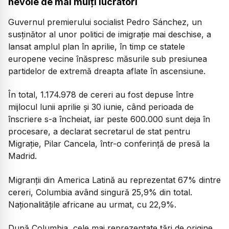
nevoie de mai mulți lucrători
Guvernul premierului socialist Pedro Sánchez, un
susținător al unor politici de imigrație mai deschise, a
lansat amplul plan în aprilie, în timp ce statele
europene vecine înăspresc măsurile sub presiunea
partidelor de extremă dreapta aflate în ascensiune.
În total, 1.174.978 de cereri au fost depuse între
mijlocul lunii aprilie și 30 iunie, când perioada de
înscriere s-a încheiat, iar peste 600.000 sunt deja în
procesare, a declarat secretarul de stat pentru
Migrație, Pilar Cancela, într-o conferință de presă la
Madrid.
Migranții din America Latină au reprezentat 67% dintre
cereri, Columbia având singură 25,9% din total.
Naționalitățile africane au urmat, cu 22,9%.
După Columbia, cele mai reprezentate țări de origine