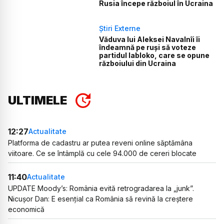
Rusia începe războiul în Ucraina
Știri Externe
Văduva lui Aleksei Navalnîi îi
îndeamnă pe ruși să voteze
partidul Iabloko, care se opune
războiului din Ucraina
ULTIMELE
12:27
Actualitate
Platforma de cadastru ar putea reveni online săptămâna
viitoare. Ce se întâmplă cu cele 94.000 de cereri blocate
11:40
Actualitate
UPDATE Moody’s: România evită retrogradarea la „junk”.
Nicușor Dan: E esențial ca România să revină la creștere
economică