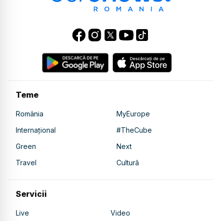
Teme
România
MyEurope
Internațional
#TheCube
Green
Next
Travel
Cultură
Servicii
Live
Video