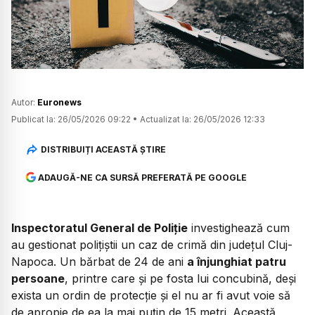
Watch
Autor:
Euronews
Publicat la:
26/05/2026 09:22
•
Actualizat la:
26/05/2026 12:33
DISTRIBUIȚI ACEASTĂ ȘTIRE
ADAUGĂ-NE CA SURSĂ PREFERATĂ PE GOOGLE
Inspectoratul General de Poliție
investighează cum
au gestionat polițiștii un caz de crimă din județul Cluj-
Napoca. Un bărbat de 24 de ani
a înjunghiat patru
persoane
, printre care și pe fosta lui concubină, deși
exista un ordin de protecție și el nu ar fi avut voie să
de apropie de ea la mai puțin de 15 metri. Această