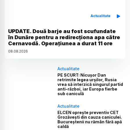
Actualitate
UPDATE. Două barje au fost scufundate
în Dunăre pentru a redirecționa apa către
Cernavodă. Operațiunea a durat 11 ore
08
.
08
.
2026
Actualitate
PE SCURT: Nicușor Dan
retrimite legea urșilor, Rusia
vrea să interzică singurul partid
anti-război, iar Europa fierbe
sub caniculă
Actualitate
ELCEN oprește preventiv CET
Grozăvești din cauza caniculei.
Bucureștenii nu rămân fără apă
caldă