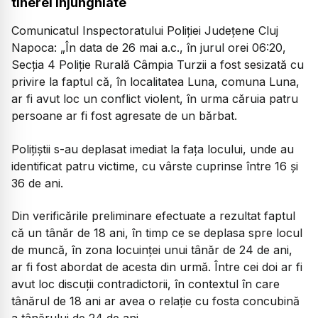
tinerei înjunghiate
Comunicatul Inspectoratului Poliției Județene Cluj
Napoca:
„În data de 26 mai a.c., în jurul orei 06:20,
Secția 4 Poliție Rurală Câmpia Turzii a fost sesizată cu
privire la faptul că, în localitatea Luna, comuna Luna,
ar fi avut loc un conflict violent, în urma căruia patru
persoane ar fi fost agresate de un bărbat.
Polițiștii s-au deplasat imediat la fața locului, unde au
identificat patru victime, cu vârste cuprinse între 16 și
36 de ani.
Din verificările preliminare efectuate a rezultat faptul
că un tânăr de 18 ani, în timp ce se deplasa spre locul
de muncă, în zona locuinței unui tânăr de 24 de ani,
ar fi fost abordat de acesta din urmă. Între cei doi ar fi
avut loc discuții contradictorii, în contextul în care
tânărul de 18 ani ar avea o relație cu fosta concubină
a tânărului de 24 de ani.