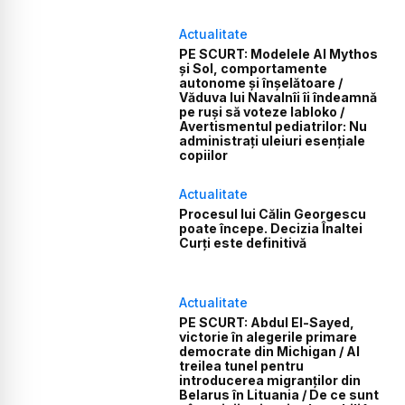
Actualitate
PE SCURT: Modelele AI Mythos
și Sol, comportamente
autonome și înșelătoare /
Văduva lui Navalnîi îi îndeamnă
pe ruși să voteze Iabloko /
Avertismentul pediatrilor: Nu
administrați uleiuri esențiale
copiilor
Actualitate
Procesul lui Călin Georgescu
poate începe. Decizia Înaltei
Curți este definitivă
Actualitate
PE SCURT: Abdul El-Sayed,
victorie în alegerile primare
democrate din Michigan / Al
treilea tunel pentru
introducerea migranților din
Belarus în Lituania / De ce sunt