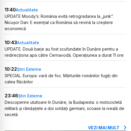
11:40
Actualitate
UPDATE Moody’s: România evită retrogradarea la „junk”.
Nicușor Dan: E esențial ca România să revină la creștere
economică
10:43
Actualitate
UPDATE. Două barje au fost scufundate în Dunăre pentru a
redirecționa apa către Cernavodă. Operațiunea a durat 11 ore
10:22
Știri Externe
SPECIAL. Europa: vară de foc. Mărturiile românilor fugiți din
calea flăcărilor
23:46
Știri Externe
Descoperire uluitoare în Dunăre, la Budapesta: o motocicletă
militară și rămășițele a doi soldați germani, scoase la iveală de
secetă
VEZI MAI MULT