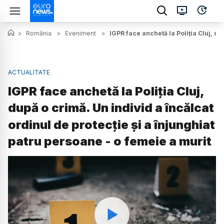
>
România
>
Eveniment
>
IGPR face anchetă la Poliția Cluj, du
ACTUALITATE
IGPR face anchetă la Poliția Cluj,
după o crimă. Un individ a încălcat
ordinul de protecție și a înjunghiat
patru persoane - o femeie a murit