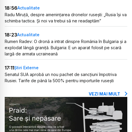
18:56
Actualitate
Radu Miruță, despre amenințarea dronelor rusești: „Rusia își va
schimba tactica. Și noi va trebui să ne readaptăm”
18:23
Actualitate
Rumen Radev: O dronă a intrat dinspre România în Bulgaria și a
explodat lângă graniță. Bulgaria: E un aparat folosit pe scară
largă de armata ucraineană
17:11
Știri Externe
Senatul SUA aprobă un nou pachet de sancțiuni împotriva
Rusiei. Tarife de până la 500% pentru importurile rusești
VEZI MAI MULT