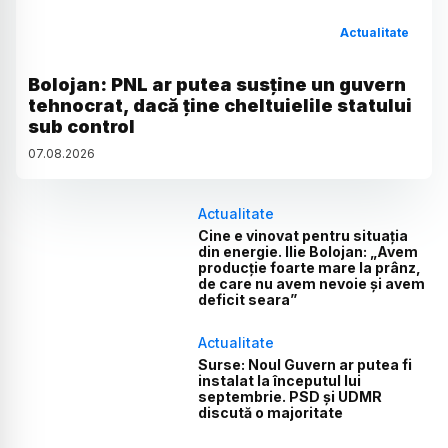
Actualitate
Bolojan: PNL ar putea susține un guvern
tehnocrat, dacă ține cheltuielile statului
sub control
07
.
08
.
2026
Actualitate
Cine e vinovat pentru situația
din energie. Ilie Bolojan: „Avem
producție foarte mare la prânz,
de care nu avem nevoie și avem
deficit seara”
Actualitate
Surse: Noul Guvern ar putea fi
instalat la începutul lui
septembrie. PSD și UDMR
discută o majoritate