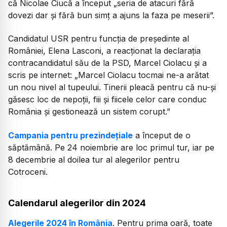
că Nicolae Ciucă a început „seria de atacuri fără
dovezi dar și fără bun simț a ajuns la faza pe meserii”.
Candidatul USR pentru funcţia de preşedinte al
României, Elena Lasconi, a reacționat la declarația
contracandidatul său de la PSD, Marcel Ciolacu și a
scris pe internet: „Marcel Ciolacu tocmai ne-a arătat
un nou nivel al tupeului. Tinerii pleacă pentru că nu-şi
găsesc loc de nepoţii, fiii şi fiicele celor care conduc
România şi gestionează un sistem corupt.”
Campania pentru prezindețiale
a început de o
săptămână. Pe 24 noiembrie are loc primul tur, iar pe
8 decembrie al doilea tur al alegerilor pentru
Cotroceni.
Calendarul alegerilor din 2024
Alegerile 2024 în România
. Pentru prima oară, toate