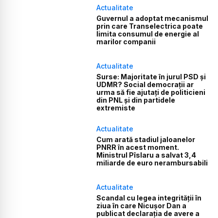
Actualitate
Guvernul a adoptat mecanismul
prin care Transelectrica poate
limita consumul de energie al
marilor companii
Actualitate
Surse: Majoritate în jurul PSD și
UDMR? Social democrații ar
urma să fie ajutați de politicieni
din PNL și din partidele
extremiste
Actualitate
Cum arată stadiul jaloanelor
PNRR în acest moment.
Ministrul Pîslaru a salvat 3,4
miliarde de euro nerambursabili
Actualitate
Scandal cu legea integrității în
ziua în care Nicușor Dan a
publicat declarația de avere a