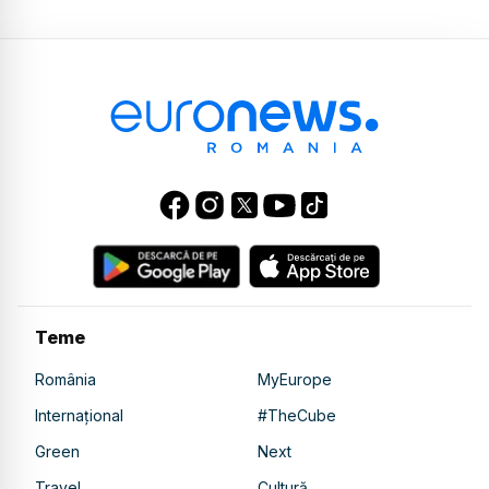
Teme
România
MyEurope
Internațional
#TheCube
Green
Next
Travel
Cultură