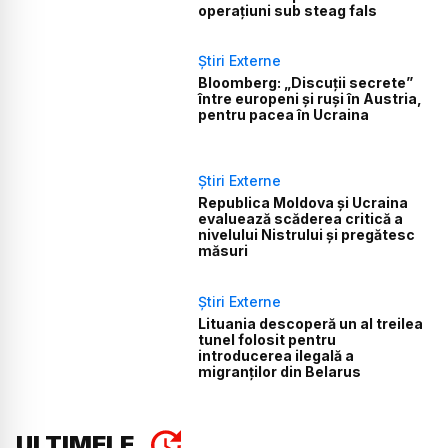
operațiuni sub steag fals
Știri Externe
Bloomberg: „Discuții secrete”
între europeni și ruși în Austria,
pentru pacea în Ucraina
Știri Externe
Republica Moldova și Ucraina
evaluează scăderea critică a
nivelului Nistrului și pregătesc
măsuri
Știri Externe
Lituania descoperă un al treilea
tunel folosit pentru
introducerea ilegală a
migranților din Belarus
ULTIMELE