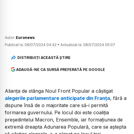
Autor:
Euronews
Publicat la:
08/07/2024 04:42
•
Actualizat la:
08/07/2024 05:07
DISTRIBUIȚI ACEASTĂ ȘTIRE
ADAUGĂ-NE CA SURSĂ PREFERATĂ PE GOOGLE
Alianța de stânga Noul Front Popular a câștigat
alegerile parlamentare anticipate din Franța
, fără a
dispune însă de o majoritate care să-i permită
formarea guvernului. Pe locul doi este coaliția
președintelui Macron, Ensemble, iar formațiunea de
extremă dreapta Adunarea Populară, care se aștepta
să câștige alegerile, s-a plasat pe locul trei.