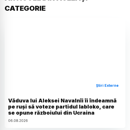
CATEGORIE
Știri Externe
Văduva lui Aleksei Navalnîi îi îndeamnă
pe ruși să voteze partidul Iabloko, care
se opune războiului din Ucraina
06
.
08
.
2026