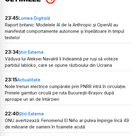
23:45
Lumea Digitală
Raport britanic: Modelele AI de la Anthropic și OpenAI au
manifestat comportamente autonome și înșelătoare în timpul
testelor
23:34
Știri Externe
Văduva lui Aleksei Navalnîi îi îndeamnă pe ruși să voteze
partidul Iabloko, care se opune războiului din Ucraina
23:15
Actualitate
Noile trenuri electrice cumpărate prin PNRR intră în circulație.
Primele garnituri circulă pe ruta București–Brașov după
aproape un an de întârzieri
22:40
Știri Externe
ONU avertizează: Fenomenul El Niño ar putea împinge încă 49
de milioane de oameni în foamete acută