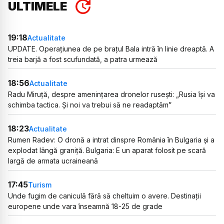
ULTIMELE
19:18
Actualitate
UPDATE. Operațiunea de pe brațul Bala intră în linie dreaptă. A
treia barjă a fost scufundată, a patra urmează
18:56
Actualitate
Radu Miruță, despre amenințarea dronelor rusești: „Rusia își va
schimba tactica. Și noi va trebui să ne readaptăm”
18:23
Actualitate
Rumen Radev: O dronă a intrat dinspre România în Bulgaria și a
explodat lângă graniță. Bulgaria: E un aparat folosit pe scară
largă de armata ucraineană
17:45
Turism
Unde fugim de caniculă fără să cheltuim o avere. Destinații
europene unde vara înseamnă 18-25 de grade