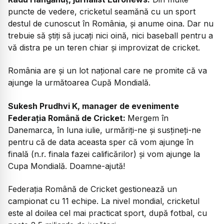
puncte de vedere, cricketul seamănă cu un sport
destul de cunoscut în România, și anume oina. Dar nu
trebuie să știți să jucați nici oină, nici baseball pentru a
vă distra pe un teren chiar și improvizat de cricket.
România are și un lot național care ne promite că va
ajunge la următoarea Cupă Mondială.
Sukesh Prudhvi K, manager de evenimente
Federația Română de Cricket:
Mergem în
Danemarca, în luna iulie, urmăriți-ne și susțineți-ne
pentru că de data aceasta sper că vom ajunge în
finală (n.r. finala fazei calificărilor) și vom ajunge la
Cupa Mondială. Doamne-ajută!
Federația Română de Cricket gestionează un
campionat cu 11 echipe. La nivel mondial, cricketul
este al doilea cel mai practicat sport, după fotbal, cu