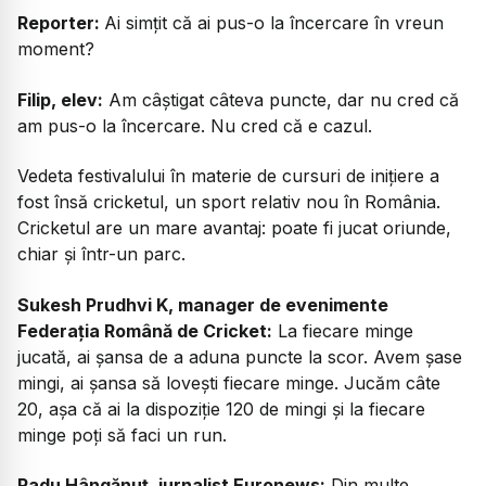
Reporter
:
Ai simțit că ai pus-o la încercare în vreun
moment?
Filip, elev:
Am câștigat câteva puncte, dar nu cred că
am pus-o la încercare. Nu cred că e cazul.
Vedeta festivalului în materie de cursuri de inițiere a
fost însă cricketul, un sport relativ nou în România.
Cricketul are un mare avantaj: poate fi jucat oriunde,
chiar și într-un parc.
Sukesh Prudhvi K, manager de evenimente
Federația Română de Cricket:
La fiecare minge
jucată, ai șansa de a aduna puncte la scor. Avem șase
mingi, ai șansa să lovești fiecare minge. Jucăm câte
20, așa că ai la dispoziție 120 de mingi și la fiecare
minge poți să faci un run.
Radu Hângănuț, jurnalist Euronews:
Din multe