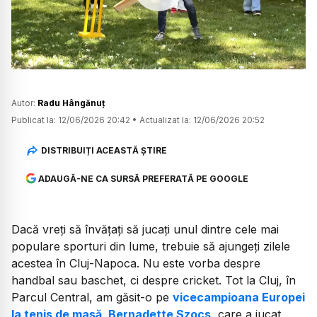
Watch
Autor:
Radu Hângănuț
Publicat la:
12/06/2026 20:42
•
Actualizat la:
12/06/2026 20:52
DISTRIBUIȚI ACEASTĂ ȘTIRE
ADAUGĂ-NE CA SURSĂ PREFERATĂ PE GOOGLE
Dacă vreți să învățați să jucați unul dintre cele mai
populare sporturi din lume, trebuie să ajungeți zilele
acestea în Cluj-Napoca. Nu este vorba despre
handbal sau baschet, ci despre cricket. Tot la Cluj, în
Parcul Central, am găsit-o pe
vicecampioana Europei
la tenis de masă, Bernadette Szocs,
care a jucat