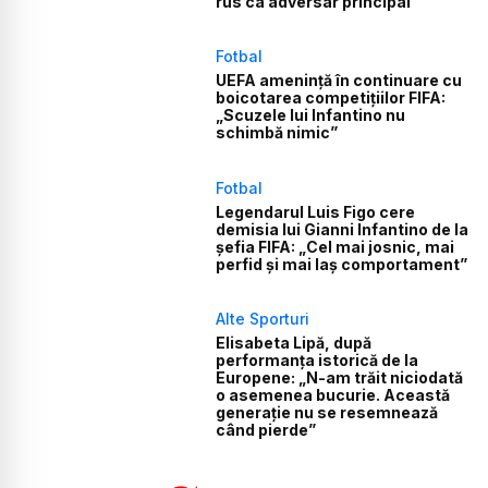
rus ca adversar principal
Fotbal
UEFA amenință în continuare cu
boicotarea competițiilor FIFA:
„Scuzele lui Infantino nu
schimbă nimic”
Fotbal
Legendarul Luis Figo cere
demisia lui Gianni Infantino de la
șefia FIFA: „Cel mai josnic, mai
perfid și mai laș comportament”
Alte Sporturi
Elisabeta Lipă, după
performanța istorică de la
Europene: „N-am trăit niciodată
o asemenea bucurie. Această
generație nu se resemnează
când pierde”