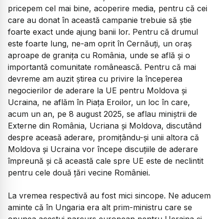
pricepem cel mai bine, acoperire media, pentru că cei
care au donat în această campanie trebuie să știe
foarte exact unde ajung banii lor. Pentru că drumul
este foarte lung, ne-am oprit în Cernăuți, un oraș
aproape de granița cu România, unde se află și o
importantă comunitate românească. Pentru că mai
devreme am auzit știrea cu privire la începerea
negocierilor de aderare la UE pentru Moldova și
Ucraina, ne aflăm în Piața Eroilor, un loc în care,
acum un an, pe 8 august 2025, se aflau miniștrii de
Externe din România, Ucriana și Moldova, discutând
despre aceasă aderare, promițându-și unii altora că
Moldova și Ucraina vor începe discuțiile de aderare
împreună și că această cale spre UE este de neclintit
pentru cele două țări vecine României.
La vremea respectivă au fost mici sincope. Ne aducem
aminte că în Ungaria era alt prim-ministru care se
opunea acestui parcurs european pentru Ucraina și