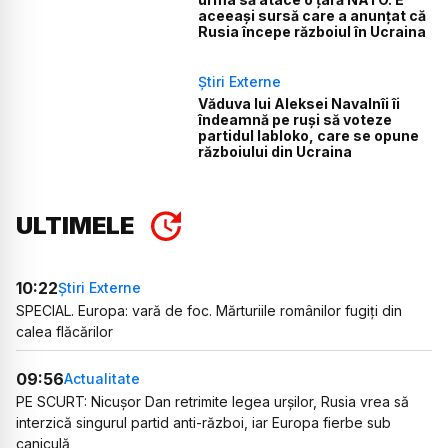
aceeași sursă care a anunțat că
Rusia începe războiul în Ucraina
Știri Externe
Văduva lui Aleksei Navalnîi îi
îndeamnă pe ruși să voteze
partidul Iabloko, care se opune
războiului din Ucraina
ULTIMELE
10:22
Știri Externe
SPECIAL. Europa: vară de foc. Mărturiile românilor fugiți din
calea flăcărilor
09:56
Actualitate
PE SCURT: Nicușor Dan retrimite legea urșilor, Rusia vrea să
interzică singurul partid anti-război, iar Europa fierbe sub
caniculă