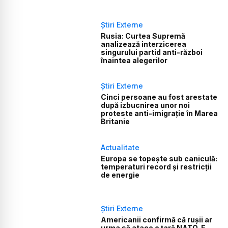
Știri Externe
Rusia: Curtea Supremă
analizează interzicerea
singurului partid anti-război
înaintea alegerilor
Știri Externe
Cinci persoane au fost arestate
după izbucnirea unor noi
proteste anti-imigrație în Marea
Britanie
Actualitate
Europa se topește sub caniculă:
temperaturi record și restricții
de energie
Știri Externe
Americanii confirmă că rușii ar
urma să atace o țară NATO. E