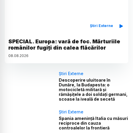
Știri Externe
SPECIAL. Europa: vară de foc. Mărturiile
românilor fugiți din calea flăcărilor
08
.
08
.
2026
Știri Externe
Descoperire uluitoare în
Dunăre, la Budapesta: o
motocicletă militară și
rămășițele a doi soldați germani,
scoase la iveală de secetă
Știri Externe
Spania amenință Italia cu măsuri
reciproce din cauza
controalelor la frontieră