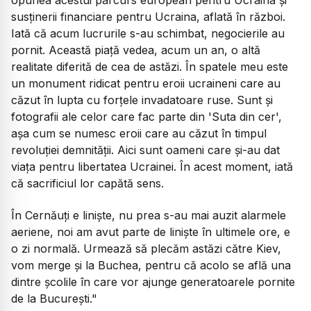
susținerii financiare pentru Ucraina, aflată în război.
Iată că acum lucrurile s-au schimbat, negocierile au
pornit. Această piață vedea, acum un an, o altă
realitate diferită de cea de astăzi. În spatele meu este
un monument ridicat pentru eroii ucraineni care au
căzut în lupta cu forțele invadatoare ruse. Sunt și
fotografii ale celor care fac parte din 'Suta din cer',
așa cum se numesc eroii care au căzut în timpul
revoluției demnității. Aici sunt oameni care și-au dat
viața pentru libertatea Ucrainei. În acest moment, iată
că sacrificiul lor capătă sens.
În Cernăuți e liniște, nu prea s-au mai auzit alarmele
aeriene, noi am avut parte de liniște în ultimele ore, e
o zi normală. Urmează să plecăm astăzi către Kiev,
vom merge și la Buchea, pentru că acolo se află una
dintre școlile în care vor ajunge generatoarele pornite
de la București."