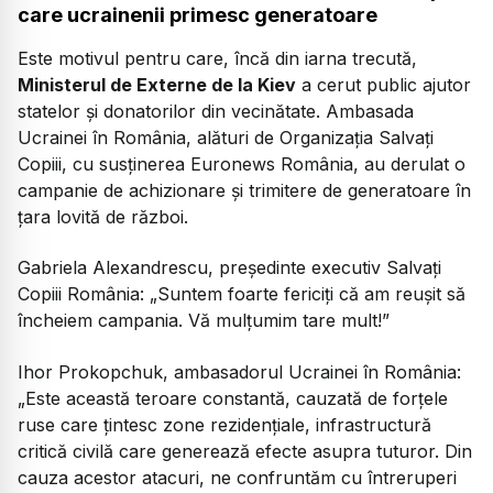
care ucrainenii primesc generatoare
Este motivul pentru care, încă din iarna trecută,
Ministerul de Externe de la Kiev
a cerut public ajutor
statelor și donatorilor din vecinătate. Ambasada
Ucrainei în România, alături de Organizația Salvați
Copiii, cu susținerea Euronews România, au derulat o
campanie de achizionare și trimitere de generatoare în
țara lovită de război.
Gabriela Alexandrescu, președinte executiv Salvați
Copiii România: „Suntem foarte fericiți că am reușit să
încheiem campania. Vă mulțumim tare mult!”
Ihor Prokopchuk, ambasadorul Ucrainei în România:
„Este această teroare constantă, cauzată de forțele
ruse care țintesc zone rezidențiale, infrastructură
critică civilă care generează efecte asupra tuturor. Din
cauza acestor atacuri, ne confruntăm cu întreruperi