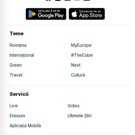
Teme
România
MyEurope
Internațional
#TheCube
Green
Next
Travel
Cultură
Servicii
Live
Video
Emisiuni
Ultimele Știri
Aplicația Mobilă