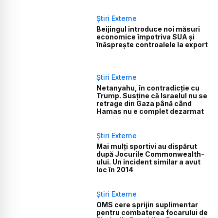
Știri Externe
Beijingul introduce noi măsuri
economice împotriva SUA și
înăsprește controalele la export
Știri Externe
Netanyahu, în contradicție cu
Trump. Susține că Israelul nu se
retrage din Gaza până când
Hamas nu e complet dezarmat
Știri Externe
Mai mulți sportivi au dispărut
după Jocurile Commonwealth-
ului. Un incident similar a avut
loc în 2014
Știri Externe
OMS cere sprijin suplimentar
pentru combaterea focarului de