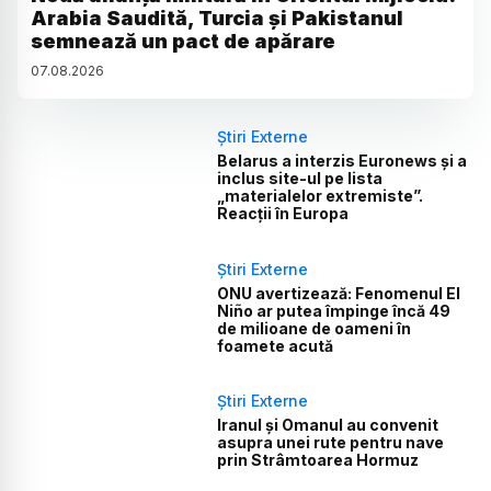
Arabia Saudită, Turcia și Pakistanul
semnează un pact de apărare
07
.
08
.
2026
Știri Externe
Belarus a interzis Euronews și a
inclus site-ul pe lista
„materialelor extremiste”.
Reacții în Europa
Știri Externe
ONU avertizează: Fenomenul El
Niño ar putea împinge încă 49
de milioane de oameni în
foamete acută
Știri Externe
Iranul și Omanul au convenit
asupra unei rute pentru nave
prin Strâmtoarea Hormuz