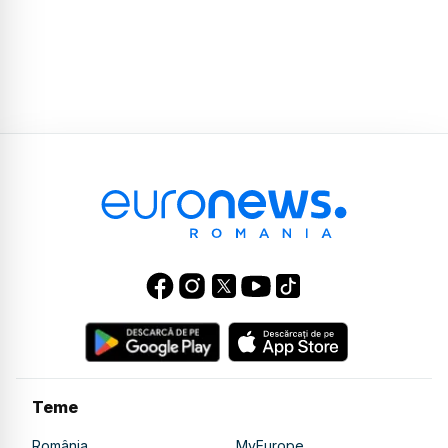
Teme
România
MyEurope