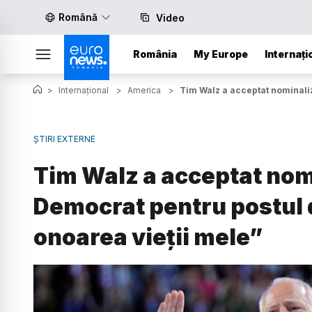
Română
Video
România
My Europe
Internați
>
Internațional
>
America
>
Tim Walz a acceptat nominaliz
ȘTIRI EXTERNE
Tim Walz a acceptat nom
Democrat pentru postul 
onoarea vieţii mele”