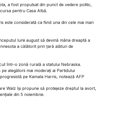
ta, a fost propulsat din punct de vedere politic,
n cursa pentru Casa Albă.
is este considerată ca fiind una din cele mai mari
începutul lunii august să devină mâna dreaptă a
nnesota a călătorit prin ţară alături de
cut într-o zonă rurală a statului Nebraska.
 pe alegătorii mai moderaţi ai Partidului
a progresistă pe Kamala Harris, notează AFP
re Walz își propune să protejeze dreptul la avort,
enţiale din 5 noiembrie.