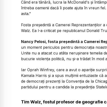
Când era tânără, lucra la McDonald's și întâmpi
întreba oamenii dacă îi poate ajuta în vreun fel
asta.”
Fosta președintă a Camerei Reprezentanților a 
Walz. Ea l-a criticat pe republicanul Donald Trum
Nancy Pelosi, fosta președintă a Camerei Rep
un moment periculos pentru democrația noastră.
Unite nu a atacat cu atâta nerușinare temelia d
bucurie violența politică, nu și-a trădat în mod 
Iar Oprah Winfrey, care a avut o apariție surpri
Kamala Harris și a spus mulțimii entuziaste că ac
de democrați prezenți la Convenția de la Chica
partidului pentru a candida la președinția Statel
Tim Walz, fostul profesor de geografie 