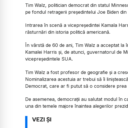
Tim Walz, politician democrat din statul Minneso
pe fondul retragerii președintelui Joe Biden di
Intrarea în scenă a vicepreşedintei Kamala Harr
răsturnări din istoria politică americană.
În vârstă de 60 de ani, Tim Walz a acceptat la 
Kamalei Harris şi, de atunci, guvernatorul de Mi
vicepreședintele SUA.
Tim Walz a fost profesor de geografie și a cres
Nominalizarea acestuia ar trebui să îi liniştească
Democrat, care ar fi putut să o considere pre
De asemenea, democraţii au salutat modul în ca
una din temele majore înaintea alegerilor prezid