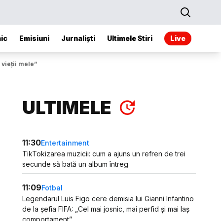
ic
Emisiuni
Jurnaliști
Ultimele Stiri
Live
vieţii mele”
ULTIMELE
11:30
Entertainment
TikTokizarea muzicii: cum a ajuns un refren de trei
secunde să bată un album întreg
11:09
Fotbal
Legendarul Luis Figo cere demisia lui Gianni Infantino
de la șefia FIFA: „Cel mai josnic, mai perfid și mai laș
comportament”