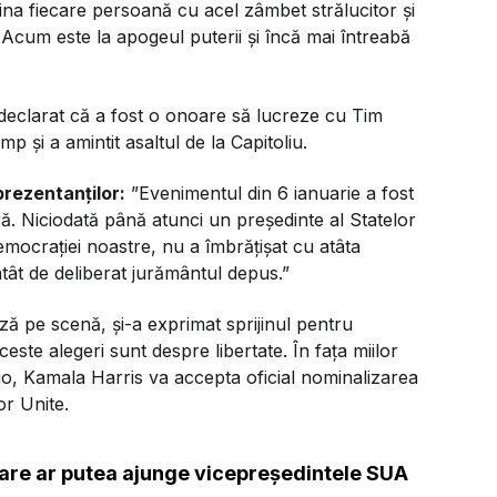
na fiecare persoană cu acel zâmbet strălucitor și
. Acum este la apogeul puterii și încă mai întreabă
declarat că a fost o onoare să lucreze cu Tim
p și a amintit asaltul de la Capitoliu.
rezentanților:
”Evenimentul din 6 ianuarie a fost
 Niciodată până atunci un președinte al Statelor
emocrației noastre, nu a îmbrățișat cu atâta
atât de deliberat jurământul depus.”
ză pe scenă, și-a exprimat sprijinul pentru
este alegeri sunt despre libertate. În fața miilor
go, Kamala Harris va accepta oficial nominalizarea
or Unite.
care ar putea ajunge vicepreședintele SUA