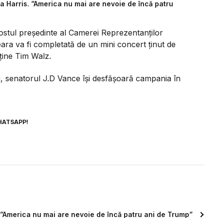
a Harris. ”America nu mai are nevoie de încă patru
stul președinte al Camerei Reprezentanților
Seara va fi completată de un mini concert ținut de
ține Tim Walz.
u, senatorul J.D Vance își desfășoară campania în
HATSAPP!
 ”America nu mai are nevoie de încă patru ani de Trump”