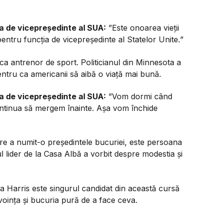
a de vicepreședinte al SUA:
”Este onoarea vieții
tru funcția de vicepreședinte al Statelor Unite.
”
ca antrenor de sport. Politicianul din Minnesota a
entru ca americanii să aibă o viață mai bună.
a de vicepreședinte al SUA:
”Vom dormi când
ntinua să mergem înainte. Așa vom închide
care a numit-o președintele bucuriei, este persoana
ul lider de la Casa Albă a vorbit despre modestia și
 Harris este singurul candidat din această cursă
oința și bucuria pură de a face ceva.