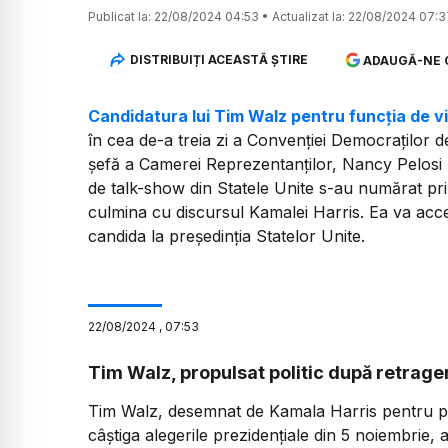
Publicat la:
22/08/2024 04:53
•
Actualizat la:
22/08/2024 07:3
DISTRIBUIȚI ACEASTĂ ȘTIRE
ADAUGĂ-NE 
Candidatura lui Tim Walz pentru funcția de 
în cea de-a treia zi a Convenției Democraților de
șefă a Camerei Reprezentanților, Nancy Pelosi 
de talk-show din Statele Unite s-au numărat prin
culmina cu discursul Kamalei Harris. Ea va acce
candida la președinția Statelor Unite.
22
/
08
/
2024
,
07:53
Tim Walz, propulsat politic după retrager
Tim Walz, desemnat de Kamala Harris pentru pos
câştiga alegerile prezidenţiale din 5 noiembrie, a