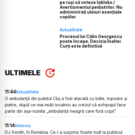
pe ruși să voteze Iabloko /
Avertismentul pediatrilor: Nu
administrați uleiuri esențiale
copiilor
Actualitate
Procesul lui Călin Georgescu
poate începe. Decizia Înaltei
Curți este definitivă
ULTIMELE
11:44
Actualitate
O ambulanță din județul Cluj a fost atacată cu bâte, topoare și
pietre, după ce mai mulți localnici au crezut că echipajul face
parte din așa-numita „ambulanță neagră care fură copii”.
11:14
Interviu
DJ Xenith, în România. Ce l-a surprins foarte mult la publicul