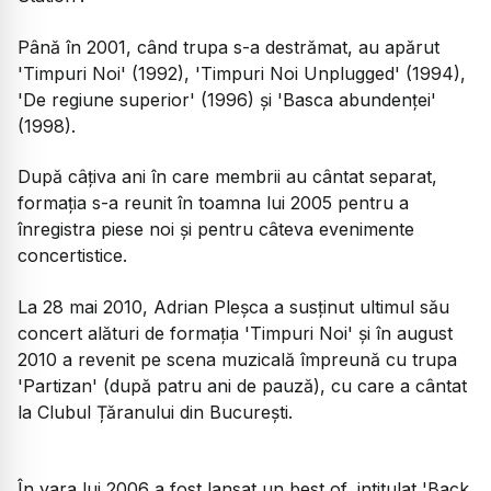
Până în 2001, când trupa s-a destrămat, au apărut
'Timpuri Noi' (1992), 'Timpuri Noi Unplugged' (1994),
'De regiune superior' (1996) și 'Basca abundenței'
(1998).
După câțiva ani în care membrii au cântat separat,
formația s-a reunit în toamna lui 2005 pentru a
înregistra piese noi și pentru câteva evenimente
concertistice.
La 28 mai 2010, Adrian Pleșca a susținut ultimul său
concert alături de formația 'Timpuri Noi' și în august
2010 a revenit pe scena muzicală împreună cu trupa
'Partizan' (după patru ani de pauză), cu care a cântat
la Clubul Țăranului din București.
În vara lui 2006 a fost lansat un best of, intitulat 'Back