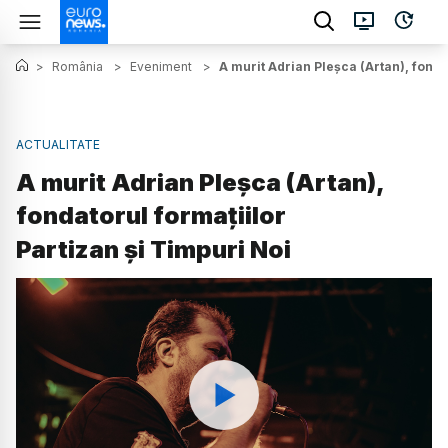
>
România
>
Eveniment
>
A murit Adrian Pleșca (Artan), fonda
ACTUALITATE
A murit Adrian Pleșca (Artan),
fondatorul formațiilor
Partizan și Timpuri Noi
Watch