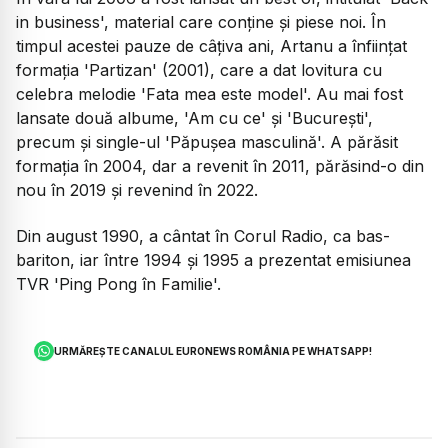
in business', material care conține și piese noi. În
timpul acestei pauze de câțiva ani, Artanu a înființat
formația 'Partizan' (2001), care a dat lovitura cu
celebra melodie 'Fata mea este model'. Au mai fost
lansate două albume, 'Am cu ce' și 'București',
precum și single-ul 'Păpușea masculină'. A părăsit
formația în 2004, dar a revenit în 2011, părăsind-o din
nou în 2019 și revenind în 2022.
Din august 1990, a cântat în Corul Radio, ca bas-
bariton, iar între 1994 și 1995 a prezentat emisiunea
TVR 'Ping Pong în Familie'.
URMĂREȘTE CANALUL EURONEWS ROMÂNIA PE WHATSAPP!