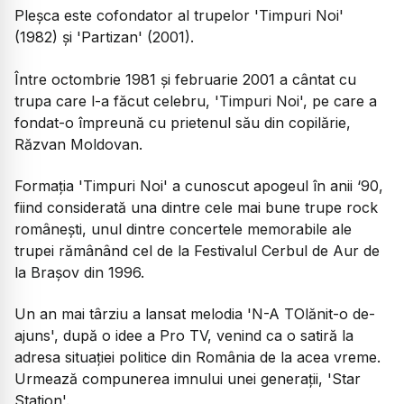
Pleșca este cofondator al trupelor 'Timpuri Noi'
(1982) și 'Partizan' (2001).
Între octombrie 1981 și februarie 2001 a cântat cu
trupa care l-a făcut celebru, 'Timpuri Noi', pe care a
fondat-o împreună cu prietenul său din copilărie,
Răzvan Moldovan.
Formația 'Timpuri Noi' a cunoscut apogeul în anii ‘90,
fiind considerată una dintre cele mai bune trupe rock
românești, unul dintre concertele memorabile ale
trupei rămânând cel de la Festivalul Cerbul de Aur de
la Brașov din 1996.
Un an mai târziu a lansat melodia 'N-A TOlănit-o de-
ajuns', după o idee a Pro TV, venind ca o satiră la
adresa situației politice din România de la acea vreme.
Urmează compunerea imnului unei generații, 'Star
Station'.