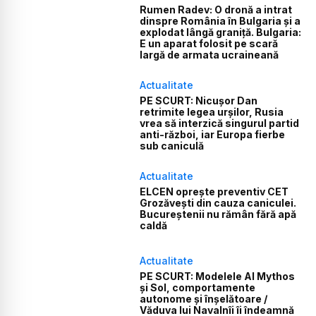
Rumen Radev: O dronă a intrat
dinspre România în Bulgaria și a
explodat lângă graniță. Bulgaria:
E un aparat folosit pe scară
largă de armata ucraineană
Actualitate
PE SCURT: Nicușor Dan
retrimite legea urșilor, Rusia
vrea să interzică singurul partid
anti-război, iar Europa fierbe
sub caniculă
Actualitate
ELCEN oprește preventiv CET
Grozăvești din cauza caniculei.
Bucureștenii nu rămân fără apă
caldă
Actualitate
PE SCURT: Modelele AI Mythos
și Sol, comportamente
autonome și înșelătoare /
Văduva lui Navalnîi îi îndeamnă