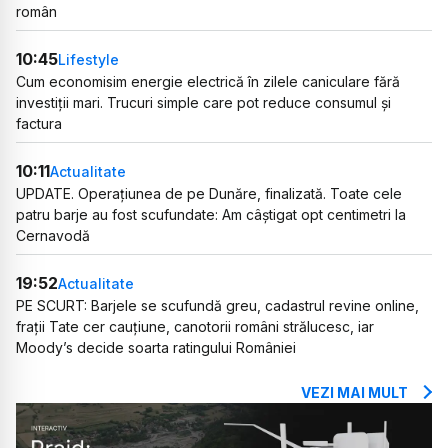
român
10:45
Lifestyle
Cum economisim energie electrică în zilele caniculare fără
investiții mari. Trucuri simple care pot reduce consumul și
factura
10:11
Actualitate
UPDATE. Operațiunea de pe Dunăre, finalizată. Toate cele
patru barje au fost scufundate: Am câștigat opt centimetri la
Cernavodă
19:52
Actualitate
PE SCURT: Barjele se scufundă greu, cadastrul revine online,
frații Tate cer cauțiune, canotorii români strălucesc, iar
Moody’s decide soarta ratingului României
VEZI MAI MULT