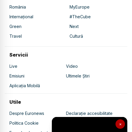
România
MyEurope
Internațional
#TheCube
Green
Next
Travel
Cultură
Servicii
Live
Video
Emisiuni
Ultimele Știri
Aplicația Mobilă
Utile
Despre Euronews
Declarație accesibilitate
Politica Cookie
Politica de confidențialitate
×