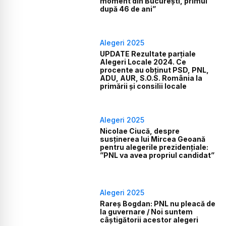
moment din București, primul
după 46 de ani”
Alegeri 2025
UPDATE Rezultate parțiale
Alegeri Locale 2024. Ce
procente au obținut PSD, PNL,
ADU, AUR, S.O.S. România la
primării și consilii locale
Alegeri 2025
Nicolae Ciucă, despre
susținerea lui Mircea Geoană
pentru alegerile prezidențiale:
”PNL va avea propriul candidat”
Alegeri 2025
Rareș Bogdan: PNL nu pleacă de
la guvernare / Noi suntem
câștigătorii acestor alegeri