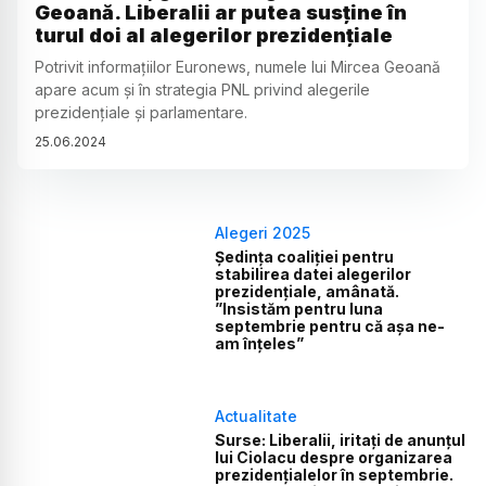
Geoană. Liberalii ar putea susține în
turul doi al alegerilor prezidențiale
Potrivit informațiilor Euronews, numele lui Mircea Geoană
apare acum și în strategia PNL privind alegerile
prezidențiale și parlamentare.
25
.
06
.
2024
Alegeri 2025
Ședința coaliției pentru
stabilirea datei alegerilor
prezidențiale, amânată.
”Insistăm pentru luna
septembrie pentru că așa ne-
am înțeles”
Actualitate
Surse: Liberalii, iritați de anunțul
lui Ciolacu despre organizarea
prezidențialelor în septembrie.