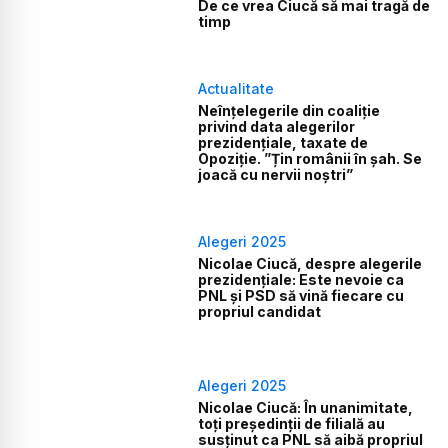
De ce vrea Ciucă să mai tragă de
timp
Actualitate
Neînțelegerile din coaliție
privind data alegerilor
prezidențiale, taxate de
Opoziție. ”Țin românii în șah. Se
joacă cu nervii noștri”
Alegeri 2025
Nicolae Ciucă, despre alegerile
prezidenţiale: Este nevoie ca
PNL şi PSD să vină fiecare cu
propriul candidat
Alegeri 2025
Nicolae Ciucă: În unanimitate,
toţi preşedinţii de filială au
susţinut ca PNL să aibă propriul