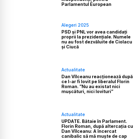
Parlamentul European
Alegeri 2025
PSD și PNL vor avea candidați
proprii la prezidențiale. Numele
nu au fost dezvăluite de Ciolacu
și Ciucă
Actualitate
Dan Vîlceanu reacționează după
ce l-ar fi lovit pe liberalul Florin
Roman. ”Nu au existat nici
mușcături, nici lovituri”
Actualitate
UPDATE. Bătaie în Parlament.
Florin Roman, după altercația cu
Dan Vîlceanu: A încercat
canibalic să mă muște de cap