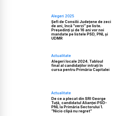
Alegeri 2025
Șefi de Consilii Județene de zeci
de ani, încă ”verzi” pe liste.
Președinți și de 16 ani vor noi
mandate pe listele PSD, PNL și
UDMR
Actualitate
Alegeri locale 2024. Tabloul
final al candidaților intrați în
cursa pentru Primăria Capitalei
Actualitate
De ce a plecat din SRI George
Tuță, candidatul Alianței PSD-
PNL la Primăria Sectorului 1.
”Nicio clipă nu regret”