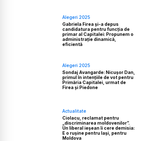
Alegeri 2025
Gabriela Firea şi-a depus
candidatura pentru funcţia de
primar al Capitalei: Propunem o
administraţie dinamică,
eficientă
Alegeri 2025
Sondaj Avangarde: Nicuşor Dan,
primul în intenţiile de vot pentru
Primăria Capitalei, urmat de
Firea şi Piedone
Actualitate
Ciolacu, reclamat pentru
„discriminarea moldovenilor”.
Un liberal ieşean îi cere demisia:
E o rușine pentru Iași, pentru
Moldova