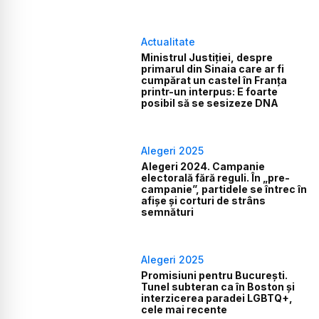
Actualitate
Ministrul Justiției, despre
primarul din Sinaia care ar fi
cumpărat un castel în Franța
printr-un interpus: E foarte
posibil să se sesizeze DNA
Alegeri 2025
Alegeri 2024. Campanie
electorală fără reguli. În „pre-
campanie”, partidele se întrec în
afișe și corturi de strâns
semnături
Alegeri 2025
Promisiuni pentru București.
Tunel subteran ca în Boston și
interzicerea paradei LGBTQ+,
cele mai recente