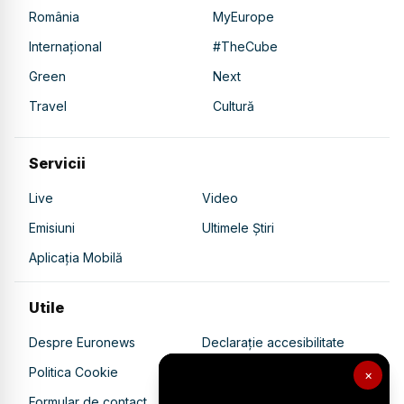
România
MyEurope
Internațional
#TheCube
Green
Next
Travel
Cultură
Servicii
Live
Video
Emisiuni
Ultimele Știri
Aplicația Mobilă
Utile
Despre Euronews
Declarație accesibilitate
Politica Cookie
Politica de confidențialitate
×
Formular de contact
Transparență în utilizarea AI