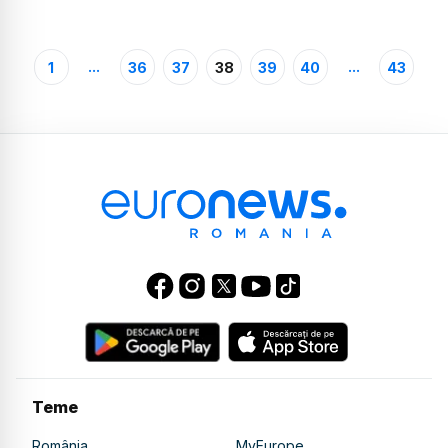
...
...
1
36
37
38
39
40
43
Teme
România
MyEurope