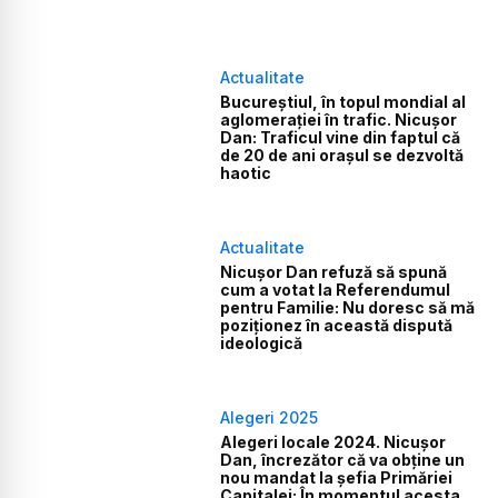
Actualitate
Bucureștiul, în topul mondial al
aglomerației în trafic. Nicușor
Dan: Traficul vine din faptul că
de 20 de ani orașul se dezvoltă
haotic
Actualitate
Nicușor Dan refuză să spună
cum a votat la Referendumul
pentru Familie: Nu doresc să mă
poziționez în această dispută
ideologică
Alegeri 2025
Alegeri locale 2024. Nicușor
Dan, încrezător că va obține un
nou mandat la șefia Primăriei
Capitalei: În momentul acesta