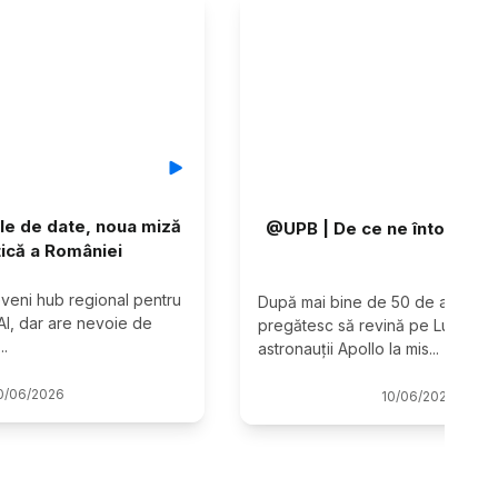
e de date, noua miză
@UPB | De ce ne întoarcem
ică a României
eni hub regional pentru 
După mai bine de 50 de ani, oame
AI, dar are nevoie de 
pregătesc să revină pe Lună. De 
...
astronauții Apollo la mis
...
0
/
06
/
2026
10
/
06
/
2026