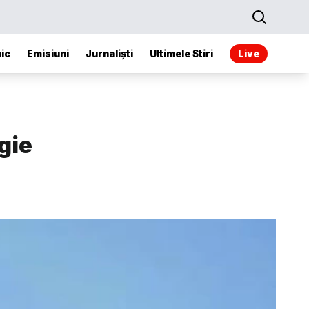
ic
Emisiuni
Jurnaliști
Ultimele Stiri
Live
gie