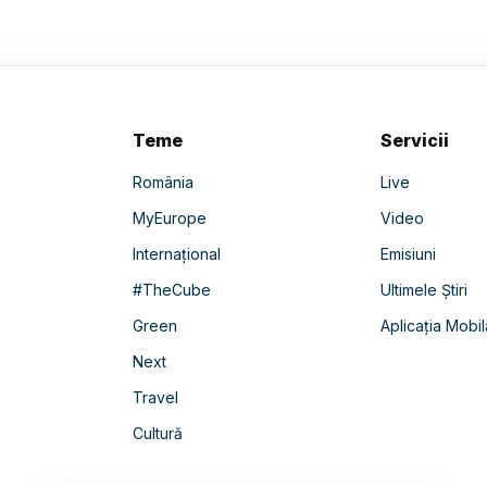
Teme
Servicii
România
Live
MyEurope
Video
Internațional
Emisiuni
#TheCube
Ultimele Știri
Green
Aplicația Mobil
Next
Travel
Cultură