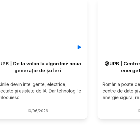
PB | De la volan la algoritmi: noua
@UPB | Centrel
generație de șoferi
energet
inile devin inteligente, electrice, 
România poate dev
ectate și asistate de IA. Dar tehnologiile 
centre de date și 
înlocuiesc 
...
energie sigură, re
10
/
06
/
2026
1