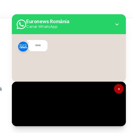
Euronews România
Canal WhatsApp
Utile
Despre Euronews
Declarație accesibilitate
Politica Cookie
Politica de confidențialitate
×
ă
Formular de contact
Transparență în utilizarea AI
Gestionați preferințele