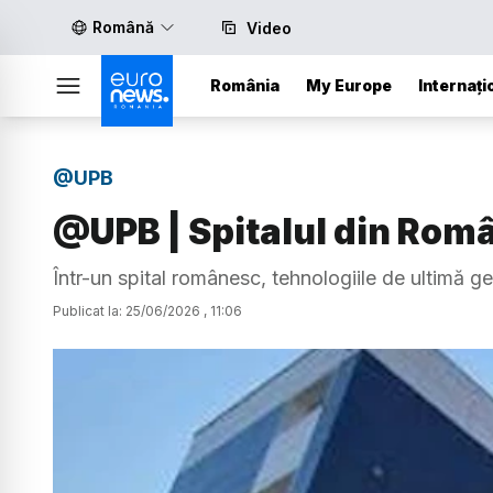
Română
Video
România
My Europe
Internați
@UPB
@UPB | Spitalul din Româ
Într-un spital românesc, tehnologiile de ultimă gen
Publicat la:
25
/
06
/
2026
,
11:06