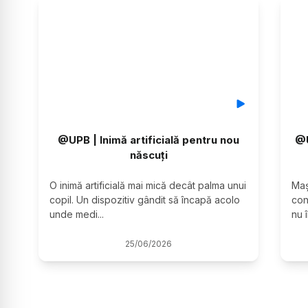
@UPB | Inimă artificială pentru nou
@U
născuți
O inimă artificială mai mică decât palma unui 
Maș
copil. Un dispozitiv gândit să încapă acolo 
con
unde medi
...
nu 
25
/
06
/
2026