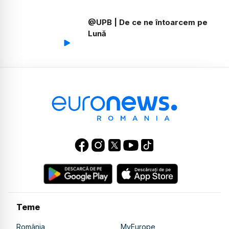
@UPB | De ce ne întoarcem pe
Lună
@UPB | Limitele dintre algoritmi
și suflet - Inteligența artificială
văzută din alt unghi
@UPB | Ce NU te învață școala
despre succes
@UPB | Inginerie cu pasiune
Teme
România
MyEurope
@UPB | Ce înseamnă portofelul