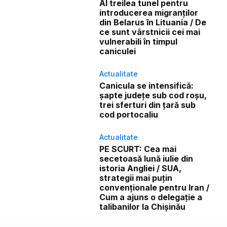
Al treilea tunel pentru
introducerea migranților
din Belarus în Lituania / De
ce sunt vârstnicii cei mai
vulnerabili în timpul
caniculei
Actualitate
Canicula se intensifică:
șapte județe sub cod roșu,
trei sferturi din țară sub
cod portocaliu
Actualitate
PE SCURT: Cea mai
secetoasă lună iulie din
istoria Angliei / SUA,
strategii mai puțin
convenționale pentru Iran /
Cum a ajuns o delegație a
talibanilor la Chișinău