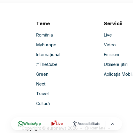
Teme
Servicii
România
Live
MyEurope
Video
Internațional
Emisiuni
#TheCube
Ultimele Știri
Green
Aplicația Mobil
Next
Travel
Cultură
WhatsApp
Live
Accesibilitate
Copyright © euronews
2026
-
Română