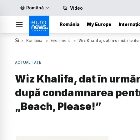
Română
Video
România
My Europe
Internați
>
România
>
Eveniment
>
Wiz Khalifa, dat în urmărire 
ACTUALITATE
Wiz Khalifa, dat în urmă
după condamnarea pentr
„Beach, Please!”