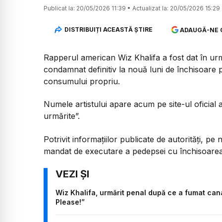
Publicat la:
20/05/2026 11:39
•
Actualizat la:
20/05/2026 15:29
DISTRIBUIȚI ACEASTĂ ȘTIRE
ADAUGĂ-NE 
Rapperul american Wiz Khalifa a fost dat în ur
condamnat definitiv la nouă luni de închisoare 
consumului propriu.
Numele artistului apare acum pe site-ul oficial 
urmărite”.
Potrivit informațiilor publicate de autorități, 
mandat de executare a pedepsei cu închisoarea p
Wiz Khalifa, urmărit penal după ce a fumat cana
Please!”