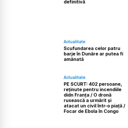
definitivă
Actualitate
Scufundarea celor patru
barje în Dunăre ar putea fi
amânată
Actualitate
PE SCURT: 402 persoane,
reținute pentru incendiile
didn Franța / O dronă
rusească a urmărit și
atacat un civil într-o piață /
Focar de Ebola în Congo