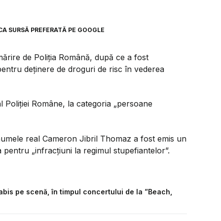
CA SURSĂ PREFERATĂ PE GOOGLE
mărire de Poliția Română, după ce a fost
pentru deținere de droguri de risc în vederea
al Poliției Române, la categoria „persoane
pe numele real Cameron Jibril Thomaz a fost emis un
entru „infracțiuni la regimul stupefiantelor”.
bis pe scenă, în timpul concertului de la ”Beach,