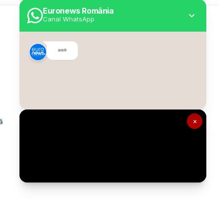
Euronews România
Canal WhatsApp
Utile
Despre Euronews
Declarație accesibilitate
Politica Cookie
Politica de confidențialitate
×
ă
Formular de contact
Transparență în utilizarea AI
Gestionați preferințele