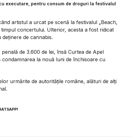
cu executare, pentru consum de droguri la festivalul
când artistul a urcat pe scenă la festivalul „Beach,
n timpul concertului. Ulterior, acesta a fost ridicat
u deținere de cannabis.
 penală de 3.600 de lei, însă Curtea de Apel
is condamnarea la nouă luni de închisoare cu
or urmărite de autoritățile române, alături de alți
nal.
HATSAPP!