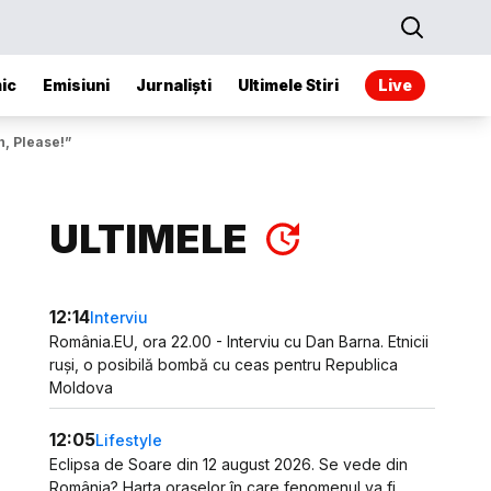
ic
Emisiuni
Jurnaliști
Ultimele Stiri
Live
, Please!”
ULTIMELE
12:14
Interviu
România.EU, ora 22.00 - Interviu cu Dan Barna. Etnicii
ruși, o posibilă bombă cu ceas pentru Republica
Moldova
12:05
Lifestyle
Eclipsa de Soare din 12 august 2026. Se vede din
România? Harta orașelor în care fenomenul va fi