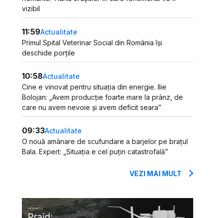
vizibil
11:59
Actualitate
Primul Spital Veterinar Social din România își
deschide porțile
10:58
Actualitate
Cine e vinovat pentru situația din energie. Ilie
Bolojan: „Avem producție foarte mare la prânz, de
care nu avem nevoie și avem deficit seara”
09:33
Actualitate
O nouă amânare de scufundare a barjelor pe brațul
Bala. Expert: „Situația e cel puțin catastrofală”
VEZI MAI MULT