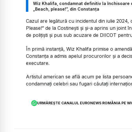
Wiz Khalifa, condamnat definitiv la închisoare 
„Beach, please!”, din Constanța
Cazul are legătură cu incidentul din iulie 2024, 
Please!” de la Costinești și și-a aprins un joint î
de polițiști și pus sub acuzare de DIICOT pentr
În primă instanță, Wiz Khalifa primise o amendă
Constanța a admis apelul procurorilor și a dec
executare.
Artistul american se află acum pe lista persoanel
condamnați celebri sau fugari căutați internațio
URMĂREȘTE CANALUL EURONEWS ROMÂNIA PE W