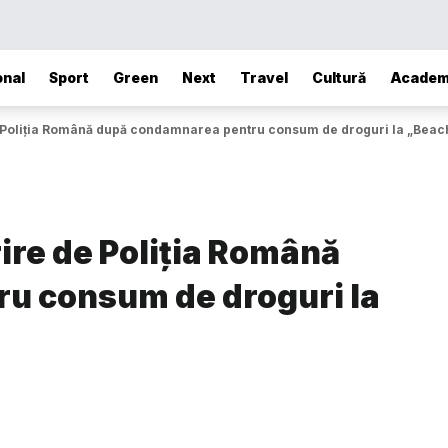
onal
Sport
Green
Next
Travel
Cultură
Academ
de Poliția Română după condamnarea pentru consum de droguri la „Beach
rire de Poliția Română
u consum de droguri la