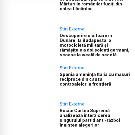
Mărturiile românilor fugiți din
calea flăcărilor
Știri Externe
Descoperire uluitoare în
Dunăre, la Budapesta: o
motocicletă militară și
rămășițele a doi soldați germani,
scoase la iveală de secetă
Știri Externe
Spania amenință Italia cu măsuri
reciproce din cauza
controalelor la frontieră
Știri Externe
Rusia: Curtea Supremă
analizează interzicerea
singurului partid anti-război
înaintea alegerilor