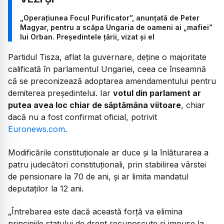
„Operațiunea Focul Purificator”, anunțată de Peter
Magyar, pentru a scăpa Ungaria de oameni ai „mafiei”
lui Orban. Președintele țării, vizat și el
Partidul Tisza, aflat la guvernare, deține o majoritate
calificată în parlamentul Ungariei, ceea ce înseamnă
că se preconizează adoptarea amendamentului pentru
demiterea președintelui. Iar
votul din parlament ar
putea avea loc chiar de săptămâna viitoare
, chiar
dacă nu a fost confirmat oficial, potrivit
Euronews.com
.
Modificările constituționale ar duce și la înlăturarea a
patru judecători constituționali, prin stabilirea vârstei
de pensionare la 70 de ani, și ar limita mandatul
deputaților la 12 ani.
„Întrebarea este dacă această forță va elimina
principiile statului de drept recunoscute și impuse la