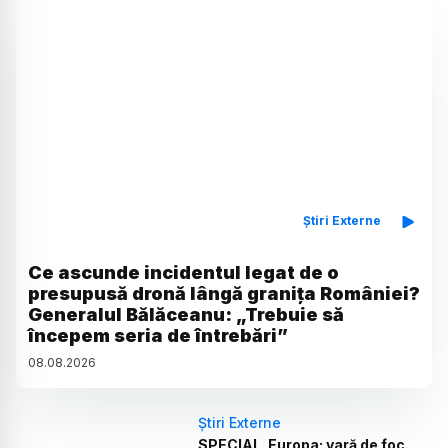
Știri Externe
Ce ascunde incidentul legat de o
presupusă dronă lângă granița României?
Generalul Bălăceanu: „Trebuie să
începem seria de întrebări”
08
.
08
.
2026
Știri Externe
SPECIAL. Europa: vară de foc.