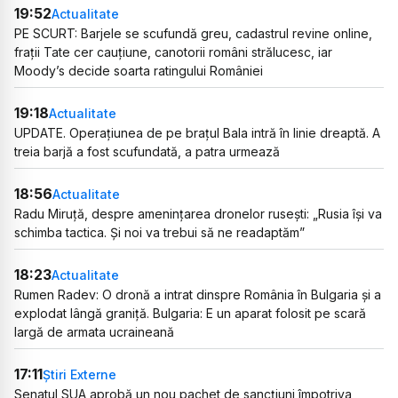
19:52
Actualitate
PE SCURT: Barjele se scufundă greu, cadastrul revine online,
frații Tate cer cauțiune, canotorii români strălucesc, iar
Moody’s decide soarta ratingului României
19:18
Actualitate
UPDATE. Operațiunea de pe brațul Bala intră în linie dreaptă. A
treia barjă a fost scufundată, a patra urmează
18:56
Actualitate
Radu Miruță, despre amenințarea dronelor rusești: „Rusia își va
schimba tactica. Și noi va trebui să ne readaptăm”
18:23
Actualitate
Rumen Radev: O dronă a intrat dinspre România în Bulgaria și a
explodat lângă graniță. Bulgaria: E un aparat folosit pe scară
largă de armata ucraineană
17:11
Știri Externe
Senatul SUA aprobă un nou pachet de sancțiuni împotriva