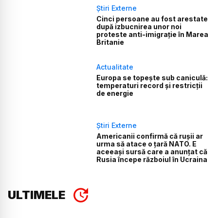
Știri Externe
Cinci persoane au fost arestate
după izbucnirea unor noi
proteste anti-imigrație în Marea
Britanie
Actualitate
Europa se topește sub caniculă:
temperaturi record și restricții
de energie
Știri Externe
Americanii confirmă că rușii ar
urma să atace o țară NATO. E
aceeași sursă care a anunțat că
Rusia începe războiul în Ucraina
ULTIMELE