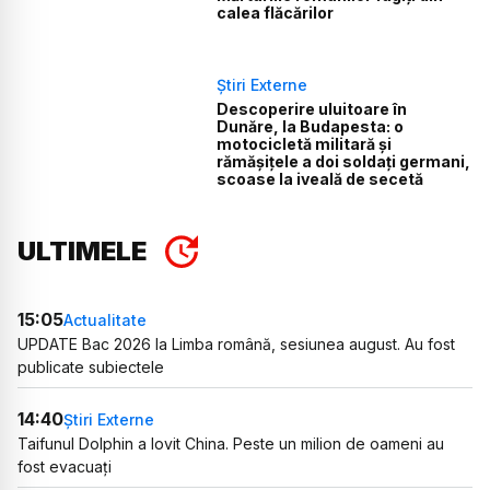
calea flăcărilor
Știri Externe
Descoperire uluitoare în
Dunăre, la Budapesta: o
motocicletă militară și
rămășițele a doi soldați germani,
scoase la iveală de secetă
ULTIMELE
15:05
Actualitate
UPDATE Bac 2026 la Limba română, sesiunea august. Au fost
publicate subiectele
14:40
Știri Externe
Taifunul Dolphin a lovit China. Peste un milion de oameni au
fost evacuați