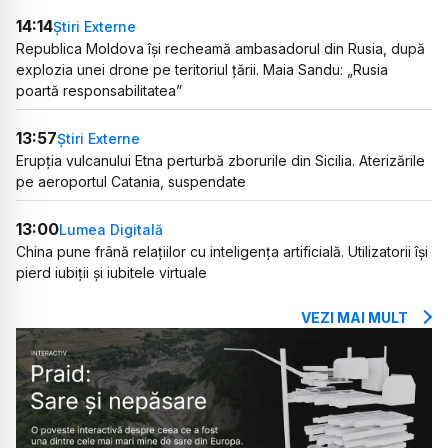
14:14
Știri Externe
Republica Moldova își recheamă ambasadorul din Rusia, după
explozia unei drone pe teritoriul țării. Maia Sandu: „Rusia
poartă responsabilitatea”
13:57
Știri Externe
Erupția vulcanului Etna perturbă zborurile din Sicilia. Aterizările
pe aeroportul Catania, suspendate
13:00
Lumea Digitală
China pune frână relațiilor cu inteligența artificială. Utilizatorii își
pierd iubiții și iubitele virtuale
VEZI MAI MULT