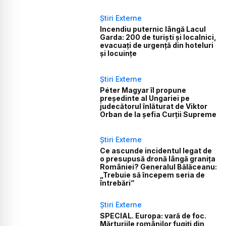
Știri Externe
Incendiu puternic lângă Lacul
Garda: 200 de turiști și localnici,
evacuați de urgență din hoteluri
și locuințe
Știri Externe
Péter Magyar îl propune
președinte al Ungariei pe
judecătorul înlăturat de Viktor
Orban de la șefia Curții Supreme
Știri Externe
Ce ascunde incidentul legat de
o presupusă dronă lângă granița
României? Generalul Bălăceanu:
„Trebuie să începem seria de
întrebări”
Știri Externe
SPECIAL. Europa: vară de foc.
Mărturiile românilor fugiți din