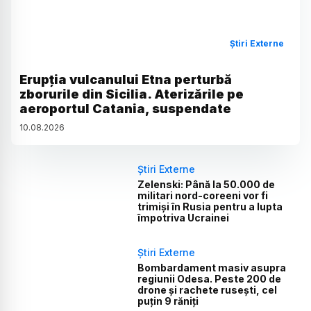
Știri Externe
Erupția vulcanului Etna perturbă
zborurile din Sicilia. Aterizările pe
aeroportul Catania, suspendate
10
.
08
.
2026
Știri Externe
Zelenski: Până la 50.000 de
militari nord-coreeni vor fi
trimiși în Rusia pentru a lupta
împotriva Ucrainei
Știri Externe
Bombardament masiv asupra
regiunii Odesa. Peste 200 de
drone și rachete rusești, cel
puțin 9 răniți